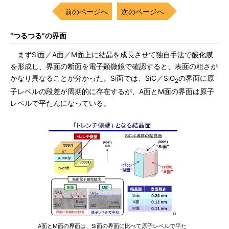
前のページへ
次のページへ
“つるつる”の界面
まずSi面／A面／M面上に結晶を成長させて独自手法で酸化膜
を形成し、界面の断面を電子顕微鏡で確認すると、表面の粗さが
かなり異なることが分かった。Si面では、SiC／SiO
の界面に原
2
子レベルの段差が周期的に存在するが、A面とM面の界面は原子
レベルで平たんになっている。
A面とM面の界面は、Si面の界面に比べて原子レベルで平た