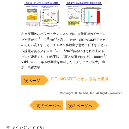
左＝実用的なパワートランジスタでは、p型領域のドーピン
17
18
-3
グ密度が10
～10
cm
と高い。だが、SiC-MOSFETでそ
のくらい高くすると、チャネル移動度が急激に低下するとい
17
18
-3
う課題がある／右＝10
～10
cm
あるいはそれ以上のドー
2
ピング密度でも、独自手法＋A面／M面では約80～100cm
/
Vs以上のチャネル移動度を達成した［クリックで拡大］ 出
所：京都大学
SiC-MOSFETのオン抵抗は半減
Copyright © ITmedia, Inc. All Rights Reserved.
前のページへ
次のページへ
あなたにおすすめ