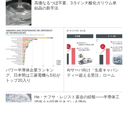
高価なるつぼ不要、3.5インチ酸化ガリウム単
結晶の新手法
パワー半導体企業ランキン
AIサーバ向け「生産キャパシ
グ、日本勢は三菱電機ら5社が
ティー超える受注」ローム
トップ20入り
He・ナフサ・レジスト逼迫の続報――半導体工
場停止が回避できている理由
酸化ガリウムの結晶内欠陥を3次元的に可視化