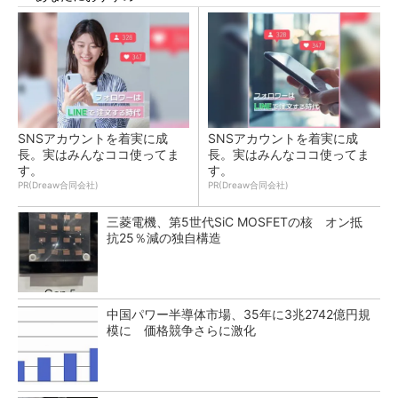
SNSアカウントを着実に成
SNSアカウントを着実に成
長。実はみんなココ使ってま
長。実はみんなココ使ってま
す。
す。
PR(Dreaw合同会社)
PR(Dreaw合同会社)
三菱電機、第5世代SiC MOSFETの核 オン抵
抗25％減の独自構造
中国パワー半導体市場、35年に3兆2742億円規
模に 価格競争さらに激化