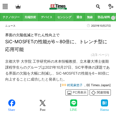
テクノロジー
先端技術
デバイス
センシング
通信
無線
部品/材料
ニュース
2021年10月27日
界面の欠陥低減と平たん性向上で
SiC-MOSFETの性能が6～80倍に、トレンチ型に
応用可能
（2/3 ページ）
京都大学 大学院 工学研究科の木本恒暢教授、立木馨大博士後期
課程学生らのグループは2021年10月27日、SiC半導体の課題であ
る界面の欠陥を大幅に削減し、SiC-MOSFETの性能を6～80倍に
向上することに成功したと発表した。
[
村尾麻悠子
，EE Times Japan]
PC用表示
関連情報
Share
Post
LINE
Hatena