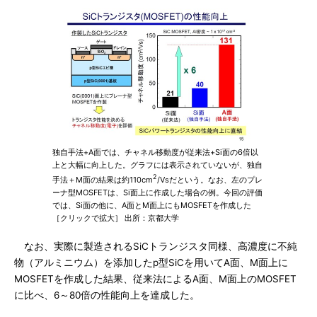
独自手法+A面では、チャネル移動度が従来法+Si面の6倍以
上と大幅に向上した。グラフには表示されていないが、独自
2
手法＋M面の結果は約110cm
/Vsだという。なお、左のプレ
ーナ型MOSFETは、Si面上に作成した場合の例。今回の評価
では、Si面の他に、A面とM面上にもMOSFETを作成した
［クリックで拡大］ 出所：京都大学
なお、実際に製造されるSiCトランジスタ同様、高濃度に不純
物（アルミニウム）を添加したp型SiCを用いてA面、M面上に
MOSFETを作成した結果、従来法によるA面、M面上のMOSFET
に比べ、6～80倍の性能向上を達成した。