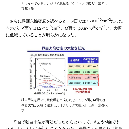
んになっていることが見て取れる［クリックで拡大］ 出所：
京都大学
10
-2
さらに界面欠陥密度を調べると、Si面では2.2×10
cm
だった
10
-2
10
-2
ものが、A面では1.2×10
cm
、M面では0.8×10
cm
と、大幅
に低減していることが明らかになった。
独自手法を用いて酸化膜を生成したところ、A面とM面では
界面欠陥が大幅に減少した［クリックで拡大］ 出所：京都大
学
「Si面で独自手法が有効だったからといって、A面やM面でも
うまくいくという保証は全くなかった。結晶の面が異なれば振る