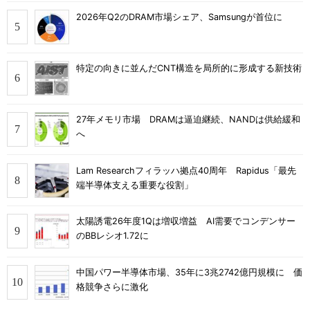
2026年Q2のDRAM市場シェア、Samsungが首位に
特定の向きに並んだCNT構造を局所的に形成する新技術
27年メモリ市場 DRAMは逼迫継続、NANDは供給緩和
へ
Lam Researchフィラッハ拠点40周年 Rapidus「最先
端半導体支える重要な役割」
太陽誘電26年度1Qは増収増益 AI需要でコンデンサー
のBBレシオ1.72に
中国パワー半導体市場、35年に3兆2742億円規模に 価
格競争さらに激化