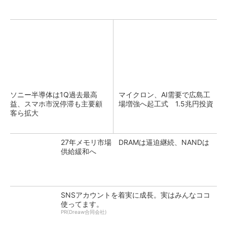
ソニー半導体は1Q過去最高
マイクロン、AI需要で広島工
益、スマホ市況停滞も主要顧
場増強へ起工式 1.5兆円投資
客ら拡大
27年メモリ市場 DRAMは逼迫継続、NANDは
供給緩和へ
SNSアカウントを着実に成長。実はみんなココ
使ってます。
PR(Dreaw合同会社)