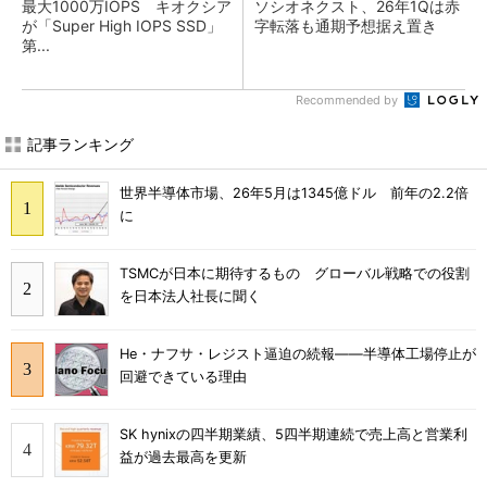
最大1000万IOPS キオクシア
ソシオネクスト、26年1Qは赤
が「Super High IOPS SSD」
字転落も通期予想据え置き
第...
Recommended by
記事ランキング
世界半導体市場、26年5月は1345億ドル 前年の2.2倍
に
TSMCが日本に期待するもの グローバル戦略での役割
を日本法人社長に聞く
He・ナフサ・レジスト逼迫の続報――半導体工場停止が
回避できている理由
SK hynixの四半期業績、5四半期連続で売上高と営業利
益が過去最高を更新