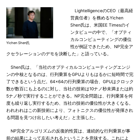
LightelligenceのCEO（最高経
営責任者）を務めるYichen
Shen氏は、米国EE Timesのイ
ンタビューの中で、「オプティ
カルコンピューティングの優位
Yichen Shen氏
性が例証できたため、NP完全ア
クセラレーションのデモを決断した」と語っている。
Shen氏は、「当社のオプティカルコンピューティングエンジ
ンの中核となるのは、行列乗算をGPUよりもはるかに短時間で完
了できるという点だ。64×64の行列乗算の場合、GPUはクロック
数が数百にも上るのに対し、当社の技術は10ナノ秒未満または約
5ナノ秒で実行することができる。NP完全問題は、行列乗算を何
度も繰り返し実行するため、当社の技術の優位性が大きくなる。
われわれはこの新技術により、フォトニクスの優位性が発揮され
る問題を見つけ出したい考えだ」と主張した。
NP完全アルゴリズムの反復的性質は、連続的な行列乗算が事
前の結果によって左右されるということを意味する。これによ