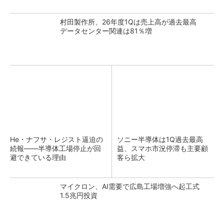
村田製作所、26年度1Qは売上高が過去最高
データセンター関連は81％増
He・ナフサ・レジスト逼迫の
ソニー半導体は1Q過去最高
続報――半導体工場停止が回
益、スマホ市況停滞も主要顧
避できている理由
客ら拡大
マイクロン、AI需要で広島工場増強へ起工式
1.5兆円投資