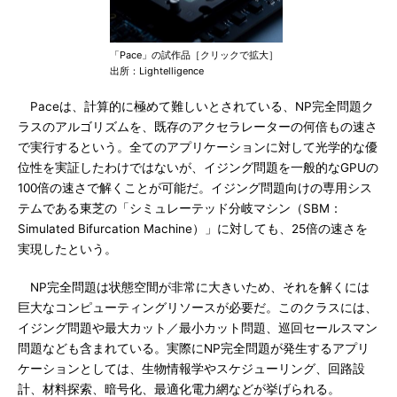
「Pace」の試作品［クリックで拡大］
出所：Lightelligence
Paceは、計算的に極めて難しいとされている、NP完全問題ク
ラスのアルゴリズムを、既存のアクセラレーターの何倍もの速さ
で実行するという。全てのアプリケーションに対して光学的な優
位性を実証したわけではないが、イジング問題を一般的なGPUの
100倍の速さで解くことが可能だ。イジング問題向けの専用シス
テムである東芝の「シミュレーテッド分岐マシン（SBM：
Simulated Bifurcation Machine）」に対しても、25倍の速さを
実現したという。
NP完全問題は状態空間が非常に大きいため、それを解くには
巨大なコンピューティングリソースが必要だ。このクラスには、
イジング問題や最大カット／最小カット問題、巡回セールスマン
問題なども含まれている。実際にNP完全問題が発生するアプリ
ケーションとしては、生物情報学やスケジューリング、回路設
計、材料探索、暗号化、最適化電力網などが挙げられる。