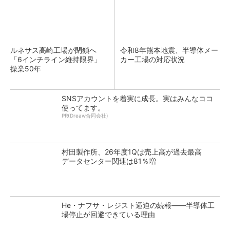
ルネサス高崎工場が閉鎖へ
令和8年熊本地震、半導体メー
「6インチライン維持限界」
カー工場の対応状況
操業50年
SNSアカウントを着実に成長。実はみんなココ
使ってます。
PR(Dreaw合同会社)
村田製作所、26年度1Qは売上高が過去最高
データセンター関連は81％増
He・ナフサ・レジスト逼迫の続報――半導体工
場停止が回避できている理由