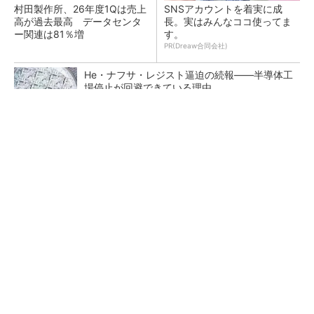
村田製作所、26年度1Qは売上
SNSアカウントを着実に成
高が過去最高 データセンタ
長。実はみんなココ使ってま
ー関連は81％増
す。
PR(Dreaw合同会社)
He・ナフサ・レジスト逼迫の続報――半導体工
場停止が回避できている理由
ソニー半導体は1Q過去最高益、スマホ市況停滞
も主要顧客ら拡大
マイクロン、AI需要で広島工場増強へ起工式
1.5兆円投資