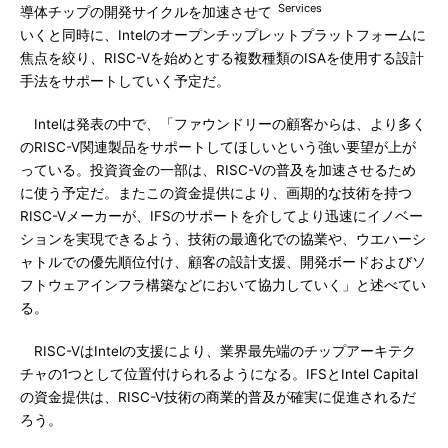
Services
導体チップの開発サイクルを加速させて
いくと同時に、Intelのオープンチップレットプラットフォームに
焦点を絞り、RISC-Vを始めとする複数種類のISAを使用する設計
手法をサポートしていく予定だ。
Intelは発表の中で、「ファウンドリーの顧客からは、より多く
のRISC-V関連製品をサポートしてほしいという強い要望が上が
っている。投資資金の一部は、RISC-Vの普及を加速させるため
に使う予定だ。またこの資金提供により、画期的な技術を持つ
RISC-Vメーカーが、IFSのサポートを介してより迅速にイノベー
ションを実現できるよう、技術の最適化での協業や、ウエハーシ
ャトルでの優先順位付け、顧客の設計支援、開発ボードおよびソ
フトウェアインフラ構築などにおいて協力していく」と述べてい
る。
RISC-VはIntelの支援により、業界最先端のチップアーキテク
チャの1つとして位置付けられるようになる。IFSとIntel Capital
の資金提供は、RISC-V技術の商業的普及が確実に促進されるだ
ろう。