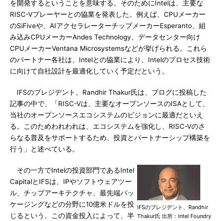
を開発するということを意味する。そのためにIntelは、主要な
RISC-Vプレーヤーとの協業を発表した。例えば、CPUメーカー
のSiFiveや、AIアクセラレーターチップメーカーEsperanto、組
み込みCPUメーカーAndes Technology、データセンター向け
CPUメーカーVentana Microsystemsなどが挙げられる。これら
のパートナー各社は、Intelとの協業により、Intelのプロセス技術
に向けて自社設計を最適化していく予定だという。
IFSのプレジデント、Randhir Thakur氏は、ブログに投稿した
記事の中で、「RISC-Vは、主要なオープンソースのISAとして、
当社のオープンソースエコシステムのビジョンに最適だといえ
る。このためわれわれは、エコシステムを強化し、RISC-Vのさ
らなる普及をサポートするため、投資とパートナーシップ構築を
行う」と述べている。
その一方でIntelの投資部門であるIntel
CapitalとIFSは、IPやソフトウェアツー
ル、チップアーキテクチャ、最先端パッ
ケージングなどの分野に10億米ドルを投
IFSのプレジデント、Randhir
じるという。この資金投入によって、半
Thakur氏 出所：Intel Foundry