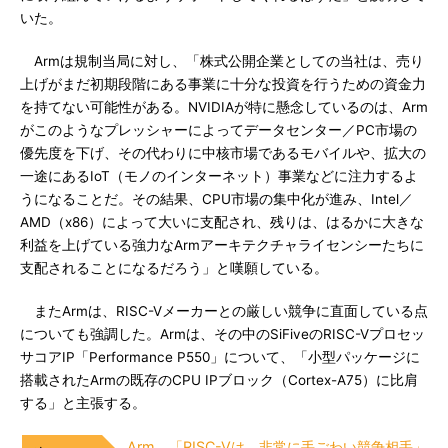
いた。
Armは規制当局に対し、「株式公開企業としての当社は、売り
上げがまだ初期段階にある事業に十分な投資を行うための資金力
を持てない可能性がある。NVIDIAが特に懸念しているのは、Arm
がこのようなプレッシャーによってデータセンター／PC市場の
優先度を下げ、その代わりに中核市場であるモバイルや、拡大の
一途にあるIoT（モノのインターネット）事業などに注力するよ
うになることだ。その結果、CPU市場の集中化が進み、Intel／
AMD（x86）によって大いに支配され、残りは、はるかに大きな
利益を上げている強力なArmアーキテクチャライセンシーたちに
支配されることになるだろう」と嘆願している。
またArmは、RISC-Vメーカーとの厳しい競争に直面している点
についても強調した。Armは、その中のSiFiveのRISC-Vプロセッ
サコアIP「Performance P550」について、「小型パッケージに
搭載されたArmの既存のCPU IPブロック（Cortex-A75）に比肩
する」と主張する。
Arm、「RISC-Vは、非常に手ごわい競争相手」