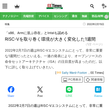
テクノロジー
先端技術
デバイス
センシング
通信
無線
部品/材料
特集
2022年2月15日
「x86、Armに並ぶ存在」とIntelも認める
RISC-Vを取り巻く環境が大きく変化した1週間
（1/2 ページ）
2022年2月7日の週はRISC-Vエコシステムにとって、非常に重要
な1週間だったといえる。一連の発表により、オープンソースの
命令セットアーキテクチャ（ISA）の注目度が高まったのだ。以
下に詳しく取り上げていきたい。
[
Sally Ward-Foxton
，EE Times]
PC用表示
関連情報
Share
Post
LINE
Hatena
2022年2月7日の週はRISC-Vエコシステムにとって、非常に重