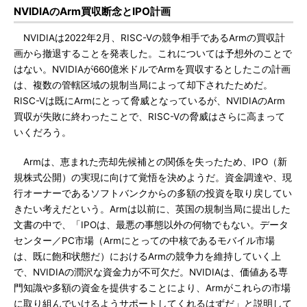
NVIDIAのArm買収断念とIPO計画
NVIDIAは2022年2月、RISC-Vの競争相手であるArmの買収計
画から撤退することを発表した。これについては予想外のことで
はない。NVIDIAが660億米ドルでArmを買収するとしたこの計画
は、複数の管轄区域の規制当局によって却下されたためだ。
RISC-Vは既にArmにとって脅威となっているが、NVIDIAのArm
買収が失敗に終わったことで、RISC-Vの脅威はさらに高まって
いくだろう。
Armは、恵まれた売却先候補との関係を失ったため、IPO（新
規株式公開）の実現に向けて覚悟を決めようだ。資金調達や、現
行オーナーであるソフトバンクからの多額の投資を取り戻してい
きたい考えだという。Armは以前に、英国の規制当局に提出した
文書の中で、「IPOは、最悪の事態以外の何物でもない。データ
センター／PC市場（Armにとっての中核であるモバイル市場
は、既に飽和状態だ）におけるArmの競争力を維持していく上
で、NVIDIAの潤沢な資金力が不可欠だ。NVIDIAは、価値ある専
門知識や多額の資金を提供することにより、Armがこれらの市場
に取り組んでいけるようサポートしてくれるはずだ」と説明して