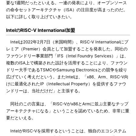
要な1週間だったといえる。一連の発表により、オープンソース
の命令セットアーキテクチャ（ISA）の注目度が高まったのだ。
以下に詳しく取り上げていきたい。
IntelのRISC-V International加盟
Intelは2022年2月7日（米国時間）、RISC-V Internationalにプ
レミア（Premier）会員として加盟することを発表した。同社の
ファウンドリー事業部門「IFS（Intel Foundry Services）」は、
複数のISA上で構築された設計を活用することにより、ファウン
ドリー大手であるTSMCやSamsung Electronicsとの競争を繰り
広げていく考えだという。またIntelは、「x86、Arm、RISC-V向
けに最適化されたIP（Intellectual Property）を提供するファウ
ンドリーは、当社だけだ」と主張する。
同社のこの言葉は、「RISC-Vがx86とArmに並ぶ主要なチップ
アーキテクチャになる」ということを認めているため、非常に重
要だといえる。
IntelがRISC-Vを採用するということは、独自のエコシステム