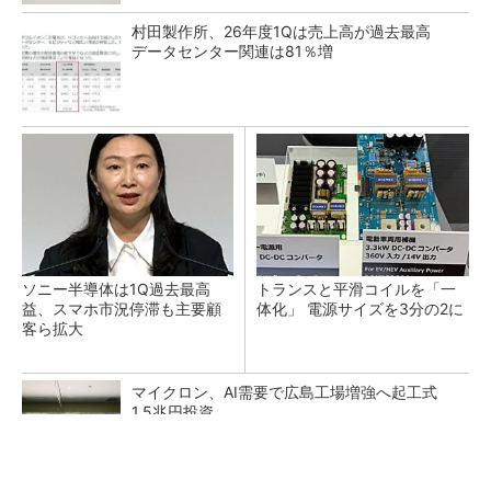
村田製作所、26年度1Qは売上高が過去最高
データセンター関連は81％増
ソニー半導体は1Q過去最高
トランスと平滑コイルを「一
益、スマホ市況停滞も主要顧
体化」 電源サイズを3分の2に
客ら拡大
マイクロン、AI需要で広島工場増強へ起工式
1.5兆円投資