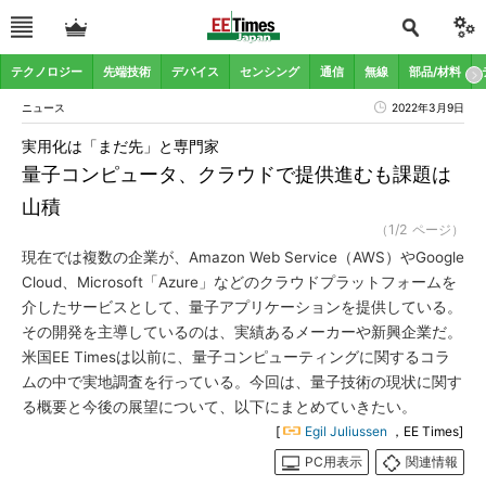
テクノロジー
先端技術
デバイス
センシング
通信
無線
部品/材料
ニュース
2022年3月9日
実用化は「まだ先」と専門家
量子コンピュータ、クラウドで提供進むも課題は
山積
（1/2 ページ）
現在では複数の企業が、Amazon Web Service（AWS）やGoogle
Cloud、Microsoft「Azure」などのクラウドプラットフォームを
介したサービスとして、量子アプリケーションを提供している。
その開発を主導しているのは、実績あるメーカーや新興企業だ。
米国EE Timesは以前に、量子コンピューティングに関するコラ
ムの中で実地調査を行っている。今回は、量子技術の現状に関す
る概要と今後の展望について、以下にまとめていきたい。
[
Egil Juliussen
，EE Times]
PC用表示
関連情報