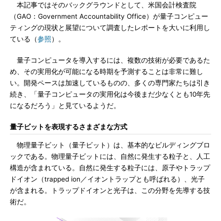
本記事ではそのバックグラウンドとして、米国会計検査院
（GAO：Government Accountability Office）が量子コンピュー
ティングの現状と展望について調査したレポートを大いに利用し
ている（
参照
）。
量子コンピュータを導入するには、複数の技術が必要であるた
め、その実用化が可能になる時期を予測することは非常に難し
い。開発ペースは加速しているものの、多くの専門家たちは引き
続き、「量子コンピュータの実用化は今後まだ少なくとも10年先
になるだろう」と見ているようだ。
量子ビットを表現するさまざまな方式
物理量子ビット（量子ビット）は、基本的なビルディングブロ
ックである。物理量子ビットには、自然に発生する粒子と、人工
構造が含まれている。自然に発生する粒子には、原子やトラップ
ドイオン（trapped ion／イオントラップとも呼ばれる）、光子
が含まれる。トラップドイオンと光子は、この分野を先導する技
術だ。