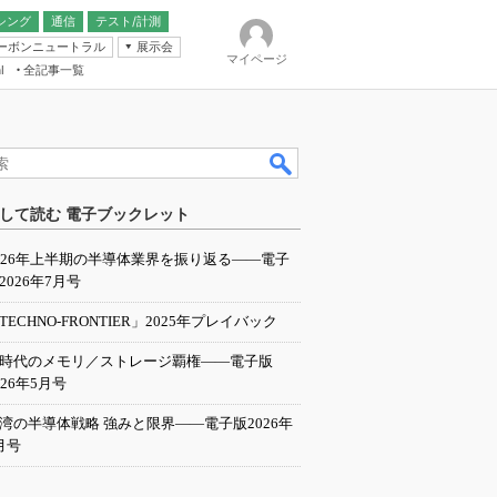
シング
通信
テスト/計測
ーボンニュートラル
展示会
マイページ
全記事一覧
l
ンピューティング
して読む 電子ブックレット
IER
026年上半期の半導体業界を振り返る――電子
2026年7月号
TECHNO-FRONTIER」2025年プレイバック
I時代のメモリ／ストレージ覇権――電子版
026年5月号
湾の半導体戦略 強みと限界――電子版2026年
月号