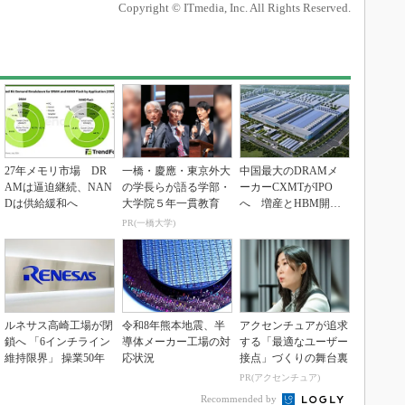
Copyright © ITmedia, Inc. All Rights Reserved.
27年メモリ市場 DR
一橋・慶應・東京外大
中国最大のDRAMメ
AMは逼迫継続、NAN
の学長らが語る学部・
ーカーCXMTがIPO
Dは供給緩和へ
大学院５年一貫教育
へ 増産とHBM開発
で存在感
PR(一橋大学)
ルネサス高崎工場が閉
令和8年熊本地震、半
アクセンチュアが追求
鎖へ 「6インチライン
導体メーカー工場の対
する「最適なユーザー
維持限界」 操業50年
応状況
接点」づくりの舞台裏
PR(アクセンチュア)
Recommended by