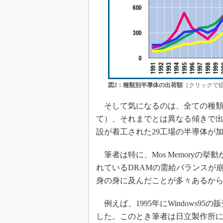
図2：種類別半導体の出荷額
［クリックで拡
そして気になるのは、全ての種類の
て）、それまでとは異なる傾きで出
設が着工された29工場の半導体が
筆者は特に、Mos Memoryの
れているDRAMの需給バランスが
身の身に及んだことが多々あるか
例えば、1995年にWindows95
した。このとき筆者は日立製作所