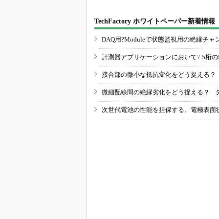
TechFactory ホワイトペーパー新着情報
DAQ用?Moduleで状態監視用の絶縁
計測器アプリケーションにおいて7.5桁
接合部の微小な抵抗変化をどう捉える？
微細配線間の絶縁劣化をどう捉える？ 
次世代電池の性能を担保する、電極表面