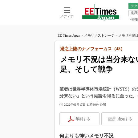
テク
業界
電池／エネル
ア
メディア
特
メ
福田昭の
LS
EE Times Japan
>
メモリ／ストレージ
>
メモリ不況は当
福田昭の
マ
湯之上隆
湯之上隆のナノフォーカス（48）
FP
大山聡の
メモリ不況は当分来ない？
大原雄介
足、そして戦争
ック
リタイア
学漂流記
筆者は世界半導体市場統計（WSTS）
世界を「
分来ない」という結論を得るに至った。
踊るバズワ
2022年03月17日 11時30分 公開
Buzzwo
この10
印刷する
通知する
で起こる
製品分解
何よりも怖いメモリ不況