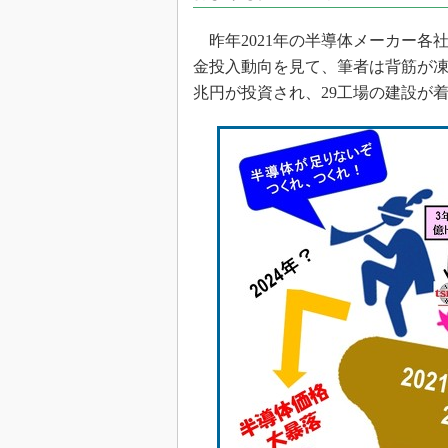
光伝送技
“異端児
昨年2021年の半導体メーカー各
改革、執
金投入動向を見て、筆者は背筋が凍
イノベー
兆円が投資され、29工場の建設が
JASA発
IHSア
「英語に
ための新