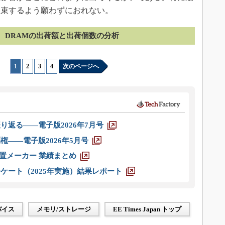
収束するよう願わずにおれない。
DRAMの出荷額と出荷個数の分析
1
|
2
|
3
|
4
次のページへ
り返る――電子版2026年7月号
権――電子版2026年5月号
装置メーカー 業績まとめ
ケート（2025年実施）結果レポート
バイス
メモリ/ストレージ
EE Times Japan トップ