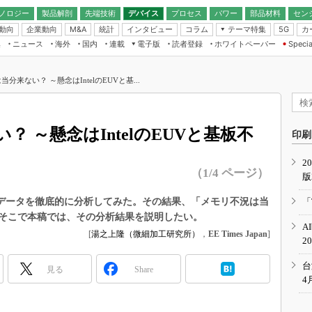
ノロジー
製品解剖
先端技術
デバイス
プロセス
パワー
部品材料
セン
動向
企業動向
統計
インタビュー
コラム
テーマ特集
カ
M&A
5G
ギー
ナログ
無線
集
ニュース
海外
国内
連載
電子版
読者登録
ホワイトペーパー
Specia
フィジカルAI
IoT・エッジコ
モリ
EXPO
Microchip情報
ストレージ通信
EE Times Japan×EDN Japan統合電
エッジAI
子版
I
SEMICON Japan
分来ない？ ～懸念はIntelのEUVと基...
デバイス通信
パワーエレクトロニクス
電子ブックレット
イコン
CEATEC
のナノフォーカス
半導体後工程
GA
EdgeTech＋
業界スコープ
 ～懸念はIntelのEUVと基板不
読者調査（EE Times Research）
印刷
TECHNO-FRONT
のエレ・組み込みプレイバ
カーボンニュートラル
2
人とくるま展
（1/4 ページ）
版
IoT
直前エンジニアの社会人大
電源設計（EDN Japan）
のデータを徹底的に分析してみた。その結果、「メモリ不況は当
「
数字」で回してみよう
そこで本稿では、その分析結果を説明したい。
エレクトロニクス入門（EDN
A
Japan）
ード ～Behind the
[
湯之上隆（微細加工研究所）
，
EE Times Japan
]
2
rd
年で起こったこと、次の10年
台
見る
Share
こと
4
で探るアジアの新トレンド