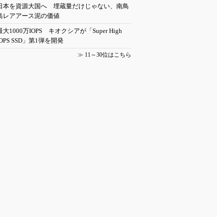
日本を資源大国へ 埋蔵量だけじゃない、南鳥
島レアアース泥の価値
最大1000万IOPS キオクシアが「Super High
IOPS SSD」第1弾を開発
≫
11～30位はこちら