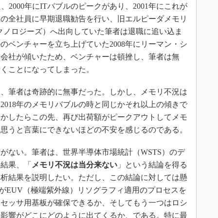
2000年にITバブルのピークがあり、2001年にこれが
上の全社員に早期退職勧告を行い、旧エルピーダメモリ
端テクノロジーズ）へ出向していた筆者は退職に追い込ま
のベンチャーを立ち上げていた2008年にリーマン・シ
た会社が傾いたため、ベンチャーは頓挫し、筆者は無
行くことになってしまった。
は、筆者は奇跡的に無事だった。しかし、メモリ不況は
6～2018年のメモリバブルの時と同じかそれ以上の傾きで
しかしたらこの先、再び出荷額がピークアウトしてメモ
う思うと言葉にできないほどの不安を感じるのである。
ない。筆者は、世界半導体市場統計（WSTS）のデ
の結果、「
メモリ不況は当分来ない
」という結論を得る
分析結果を説明したい。ただし、この結論に対しては懸
elがEUV（極端紫外線）リソグラフィ適用のプロセスを
ロセッサ用基板が確保できるか、そしてもう一つはロシ
の影響がどこにどのように出てくるか、である。特に最