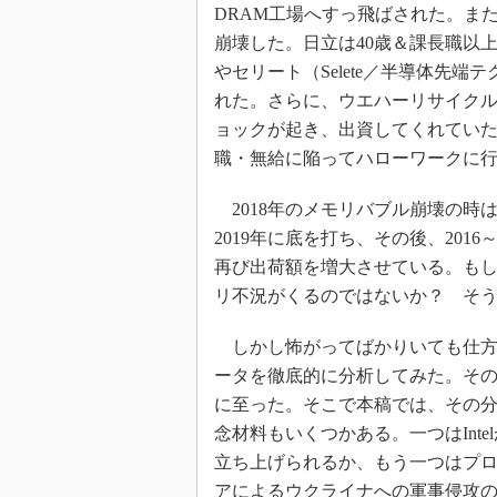
DRAM工場へすっ飛ばされた。また、
崩壊した。日立は40歳＆課長職以
やセリート（Selete／半導体先
れた。さらに、ウエハーリサイクル
ョックが起き、出資してくれてい
職・無給に陥ってハローワークに
2018年のメモリバブル崩壊の時
2019年に底を打ち、その後、201
再び出荷額を増大させている。も
リ不況がくるのではないか？ そ
しかし怖がってばかりいても仕方が
ータを徹底的に分析してみた。そ
に至った。そこで本稿では、その
念材料もいくつかある。一つはInt
立ち上げられるか、もう一つはプ
アによるウクライナへの軍事侵攻