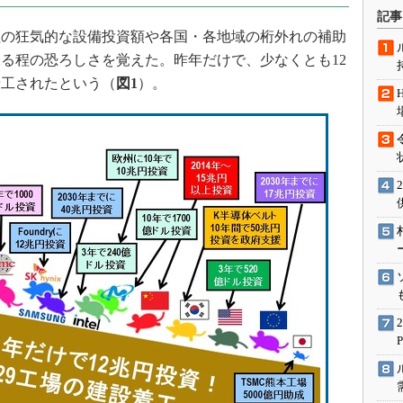
術を知る
記事
エンジニア”が仕掛けた社内
社の狂気的な設備投資額や各国・各地域の桁外れの補助
念の180日
る程の恐ろしさを覚えた。昨年だけで、少なくとも12
ションは日本を救うのか
着工されたという（
図1
）。
IoT通信
ナリスト「未来展望」
愛されないエンジニア」の
行動論