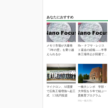
あなたにおすすめ
メモリ市場が大爆発
He・ナフサ・レジス
「5年の壁」を乗り越
ト逼迫の続報――半導
えられるか
体工場停止が回避でき
ている理由
マイクロン、AI需要
一橋大シンポ 学部・
で広島工場増強へ起工
大学院を５年で結ぶ一
式 1.5兆円投資
貫教育プログラム
PR(一橋大学)