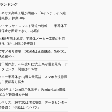
ランキング
ルネサス高崎工場が閉鎖へ 「6インチライン維
持限界」 操業50年
He・ナフサ・レジスト逼迫の続報――半導体工
場停止が回避できている理由
令和8年熊本地震、半導体メーカー工場の対応
状況【8/4 19時10分更新】
27年メモリ市場 DRAMは逼迫継続、NANDは
供給緩和へ
村田製作所、26年度1Qは売上高が過去最高 デ
ータセンター関連は81％増
ソニー半導体は1Q過去最高益、スマホ市況停滞
も主要顧客ら拡大
2026年は「2nm商用化元年」 Panther Lake搭載
PCなど最新機を分解
ルネサス、26年2Qは増収増益 データセンター
需要強く「供給はパツパツ」