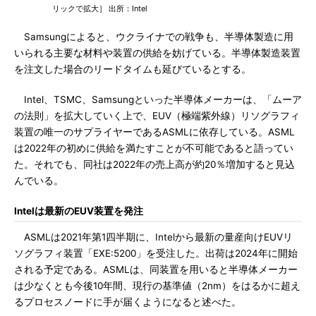
リックで拡大］ 出所：Intel
Samsungによると、ウクライナでの戦争も、半導体製造に用
いられる主要な材料や装置の供給を妨げている。半導体製造装置
を注文した場合のリードタイムも延びているとする。
Intel、TSMC、Samsungといった半導体メーカーは、「ムーア
の法則」を拡大していく上で、EUV（極端紫外線）リソグラフィ
装置の唯一のサプライヤーであるASMLに依存している。ASML
は2022年の初めに供給を満たすことが不可能であると語ってい
た。それでも、同社は2022年の売上高が約20％増加すると見込
んでいる。
Intelは最新のEUV装置を発注
ASMLは2021年第1四半期に、Intelから最新の量産向けEUVリ
ソグラフィ装置「EXE:5200」を受注した。出荷は2024年に開始
される予定である。ASMLは、同装置を用いると半導体メーカー
は少なくとも今後10年間、現行の基準値（2nm）をはるかに超え
るプロセスノードに手が届くようになると述べた。