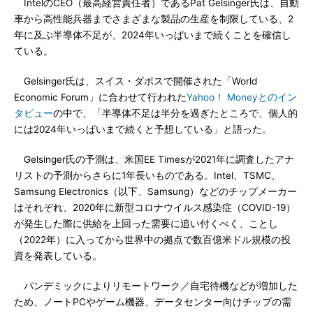
IntelのCEO（最高経営責任者）であるPat Gelsinger氏は、自動
車から高性能兵器までさまざまな製品の生産を制限している、2
年に及ぶ半導体不足が、2024年いっぱいまで続くことを確信し
ている。
Gelsinger氏は、スイス・ダボスで開催された「World
Economic Forum」に合わせて行われた
Yahoo！ Moneyとのイン
タビュー
の中で、「半導体不足は半分を過ぎたところで、個人的
には2024年いっぱいまで続くと予想している」と語った。
Gelsinger氏の予測は、米国EE Timesが2021年に調査したアナ
リストの予測からさらに1年長いものである。Intel、TSMC、
Samsung Electronics（以下、Samsung）などのチップメーカー
はそれぞれ、2020年に新型コロナウイルス感染症（COVID-19）
が発生した際に供給を上回った需要に追い付くべく、ことし
（2022年）に入ってから世界中の拠点で数百億米ドル規模の投
資を発表している。
パンデミックによりリモートワーク／自宅待機などが増加した
ため、ノートPCやゲーム機器、データセンター向けチップの需