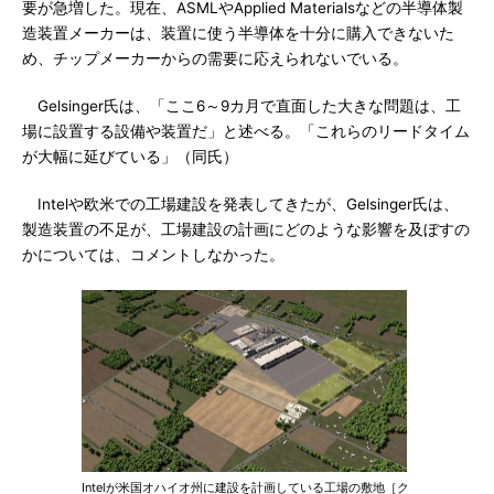
要が急増した。現在、ASMLやApplied Materialsなどの半導体製
造装置メーカーは、装置に使う半導体を十分に購入できないた
め、チップメーカーからの需要に応えられないでいる。
Gelsinger氏は、「ここ6～9カ月で直面した大きな問題は、工
場に設置する設備や装置だ」と述べる。「これらのリードタイム
が大幅に延びている」（同氏）
Intelや欧米での工場建設を発表してきたが、Gelsinger氏は、
製造装置の不足が、工場建設の計画にどのような影響を及ぼすの
かについては、コメントしなかった。
Intelが米国オハイオ州に建設を計画している工場の敷地［ク