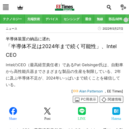
テクノロジー
先端技術
デバイス
センシング
通信
無線
部品/材料
ニュース
2022年5月27日
半導体装置の納品に遅れ
「半導体不足は2024年まで続く可能性」、Intel
CEO
IntelのCEO（最高経営責任者）であるPat Gelsinger氏は、自動車
から高性能兵器までさまざまな製品の生産を制限している、2年
に及ぶ半導体不足が、2024年いっぱいまで続くことを確信して
いる。
[
Alan Patterson
，EE Times]
PC用表示
関連情報
Share
Post
LINE
Hatena