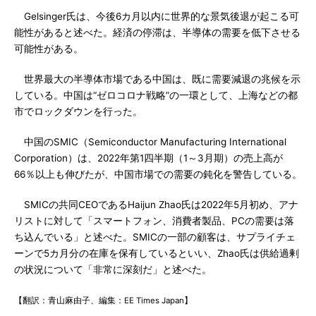
Gelsinger氏は、今後6カ月以内に世界的な景気後退が起こる可
能性があると述べた。経済の停滞は、半導体の需要を低下させる
可能性がある。
世界最大の半導体市場である中国は、既に需要減退の兆候を示
している。中国は“ゼロコロナ戦略”の一環として、上海などの都
市でロックダウンを行った。
中国のSMIC（Semiconductor Manufacturing International
Corporation）は、2022年第1四半期（1～3月期）の売上高が
66％以上も伸びたが、中国市場での需要の鈍化を警告している。
SMICの共同CEOであるHaijun Zhao氏は2022年5月初め、アナ
リストに対して「スマートフォン、消費者製品、PCの需要は落
ち込んでいる」と述べた。SMICの一部の顧客は、サプライチェ
ーンで5カ月分の在庫を保有しているといい、Zhao氏は供給過剰
の状況について「非常に深刻だ」と述べた。
【翻訳：青山麻由子、編集：EE Times Japan】