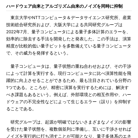
ハードウェア由来とアルゴリズム由来のノイズを同時に抑制
東京大学やNTTコンピュータ＆データサイエンス研究所、産業
技術総合研究所および、大阪大学による共同研究グループは
2022年7月、量子コンピュータによる量子多体計算のエラーを、
効率的に除去する手法を開発したと発表した。この手法は、演算
精度が比較的低い量子ビットを多数備えている量子コンピュータ
で、その威力を発揮するという。
量子コンピュータは、量子状態の重ね合わせおよび、その干渉
によって計算を実行する。現行コンピュータに比べ演算性能を飛
躍的に向上させることができるため、最も注目されている分野の
1つである。ところが、精密に演算を実行するためには、解決す
べき課題もあるという。例えば、外部環境との相互作用や、ハー
ドウェアの不完全性などによって生じるエラー（誤り）を抑制す
ることである。
研究グループは、起源が明確ではないさまざまなノイズの影響
を受けた量子状態を、複数個並列に準備し、互いに干渉させれば
ノイズを実行的に打ち消すことが可能となり、量子多体系のエネ