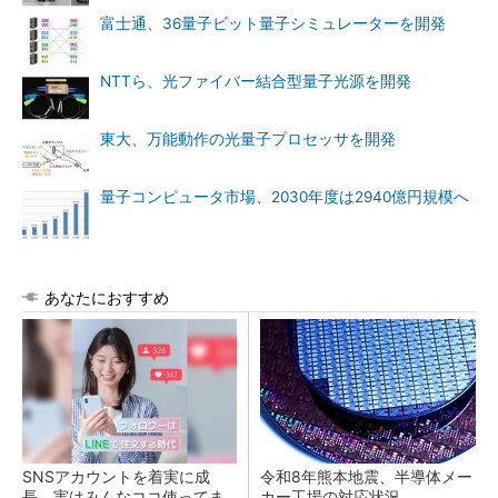
富士通、36量子ビット量子シミュレーターを開発
NTTら、光ファイバー結合型量子光源を開発
東大、万能動作の光量子プロセッサを開発
量子コンピュータ市場、2030年度は2940億円規模へ
あなたにおすすめ
SNSアカウントを着実に成
令和8年熊本地震、半導体メー
長。実はみんなココ使ってま
カー工場の対応状況