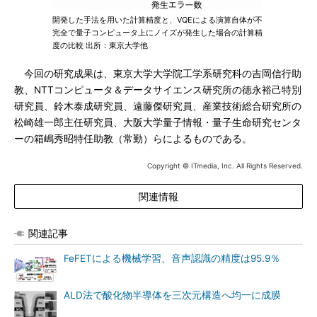
開発した手法を用いた計算精度と、VQEによる演算自体が不
完全で量子コンピュータ上にノイズが発生した場合の計算精
度の比較 出所：東京大学他
今回の研究成果は、東京大学大学院工学系研究科の吉岡信行助
教、NTTコンピュータ＆データサイエンス研究所の徳永裕己特別
研究員、鈴木泰成研究員、遠藤傑研究員、産業技術総合研究所の
松崎雄一郎主任研究員、大阪大学量子情報・量子生命研究センタ
ーの箱嶋秀昭特任助教（常勤）らによるものである。
Copyright © ITmedia, Inc. All Rights Reserved.
関連情報
関連記事
FeFETによる機械学習、音声認識の精度は95.9％
ALD法で酸化物半導体を三次元構造へ均一に成膜