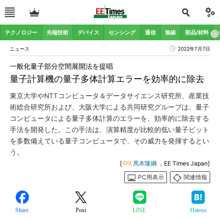
テクノロジー
先端技術
デバイス
センシング
通信
無線
部品/材料
ニュース
2022年7月7日
一般化量子部分空間展開法を提唱
量子計算機の量子多体計算エラーを効率的に除去
東京大学やNTTコンピュータ＆データサイエンス研究所、産業技
術総合研究所および、大阪大学による共同研究グループは、量子
コンピュータによる量子多体計算のエラーを、効率的に除去する
手法を開発した。この手法は、演算精度が比較的低い量子ビット
を多数備えている量子コンピュータで、その威力を発揮するとい
う。
[
馬本隆綱
，EE Times Japan]
PC用表示
関連情報
Share
Post
LINE
Hatena