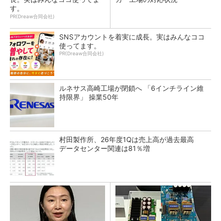
す。
PR(Dreaw合同会社)
SNSアカウントを着実に成長。実はみんなココ
使ってます。
PR(Dreaw合同会社)
ルネサス高崎工場が閉鎖へ 「6インチライン維
持限界」 操業50年
村田製作所、26年度1Qは売上高が過去最高
データセンター関連は81％増