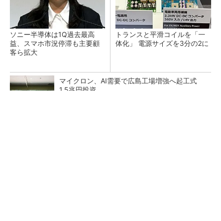
ソニー半導体は1Q過去最高
トランスと平滑コイルを「一
益、スマホ市況停滞も主要顧
体化」 電源サイズを3分の2に
客ら拡大
マイクロン、AI需要で広島工場増強へ起工式
1.5兆円投資
He・ナフサ・レジスト逼迫の続報――半導体工
場停止が回避できている理由
中国最大のDRAMメーカーCXMTがIPOへ 増
産とHBM開発で存在感