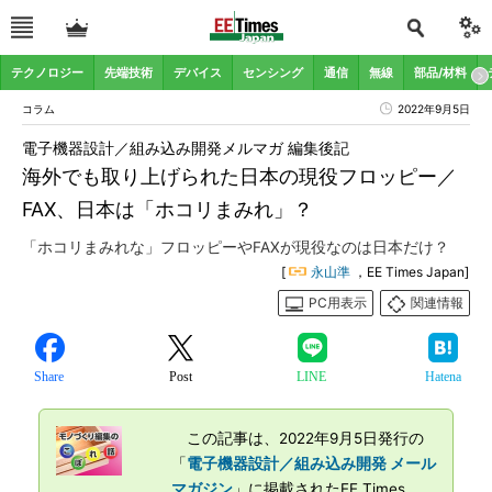
テクノロジー
先端技術
デバイス
センシング
通信
無線
部品/材料
コラム
2022年9月5日
電子機器設計／組み込み開発メルマガ 編集後記
海外でも取り上げられた日本の現役フロッピー／
FAX、日本は「ホコリまみれ」？
「ホコリまみれな」フロッピーやFAXが現役なのは日本だけ？
[
永山準
，EE Times Japan]
PC用表示
関連情報
Share
Post
LINE
Hatena
この記事は、2022年9月5日発行の
「
電子機器設計／組み込み開発 メール
マガジン
」に掲載されたEE Times