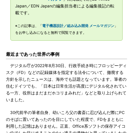
Japan／EDN Japanの編集担当者による編集後記の転
載です。
※この記事は、「
電子機器設計／組み込み開発 メールマガジン
」
をお申し込みになると無料で閲覧できます。
最近まであった世界の事例
デジタル庁が2022年8月30日、行政手続き時にフロッピーディ
スク（FD）などの記録媒体を指定する法令について、撤廃する
方針を示したニュースは、海外でも話題となっています。筆者の
住むドイツでも、「日本は日常生活が高度にデジタル化されてい
る一方、役所はまだまだホコリまみれだ」などと取り上げられて
いました。
30代前半の筆者自身、幼いころ父の書斎に忍び込んだ際にPC
のそばに置いてあったのを目にしていた程度で、FDをまともに
利用した記憶はありません。正直、Office系ソフトの保存アイコ