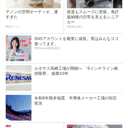
デノンの空間オーディオ、凄
坂道もスムーズに登坂。免許
すぎた
返納後の日常を支えるシニア
カー
PR(デノン)
PR(BLAZE)
SNSアカウントを着実に成長。実はみんなココ
使ってます。
PR(Dreaw合同会社)
ルネサス高崎工場が閉鎖へ 「6インチライン維
持限界」 操業50年
令和8年熊本地震、半導体メーカー工場の対応
状況