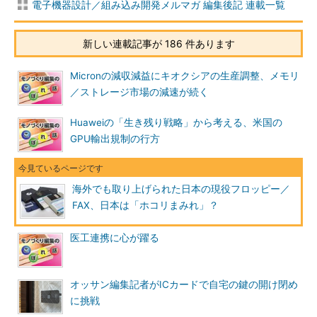
電子機器設計／組み込み開発メルマガ 編集後記 連載一覧
新しい連載記事が 186 件あります
Micronの減収減益にキオクシアの生産調整、メモリ
／ストレージ市場の減速が続く
Huaweiの「生き残り戦略」から考える、米国の
GPU輸出規制の行方
海外でも取り上げられた日本の現役フロッピー／
FAX、日本は「ホコリまみれ」？
医工連携に心が躍る
オッサン編集記者がICカードで自宅の鍵の開け閉め
に挑戦