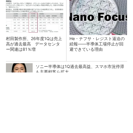
村田製作所、26年度1Qは売上
He・ナフサ・レジスト逼迫の
高が過去最高 データセンタ
続報――半導体工場停止が回
ー関連は81％増
避できている理由
ソニー半導体は1Q過去最高益、スマホ市況停滞
も主要顧客ら拡大
ピアスをしてても痛くないヘッドホンがありま
した
PR(Marshall Group AB)
マイクロン、AI需要で広島工場増強へ起工式