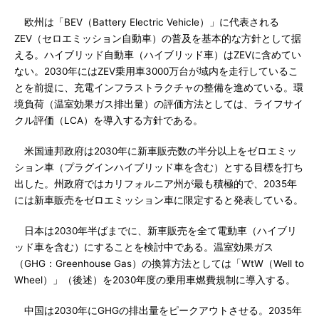
欧州は「BEV（Battery Electric Vehicle）」に代表される
ZEV（セロエミッション自動車）の普及を基本的な方針として据
える。ハイブリッド自動車（ハイブリッド車）はZEVに含めてい
ない。2030年にはZEV乗用車3000万台が域内を走行しているこ
とを前提に、充電インフラストラクチャの整備を進めている。環
境負荷（温室効果ガス排出量）の評価方法としては、ライフサイ
クル評価（LCA）を導入する方針である。
米国連邦政府は2030年に新車販売数の半分以上をゼロエミッ
ション車（プラグインハイブリッド車を含む）とする目標を打ち
出した。州政府ではカリフォルニア州が最も積極的で、2035年
には新車販売をゼロエミッション車に限定すると発表している。
日本は2030年半ばまでに、新車販売を全て電動車（ハイブリ
ッド車を含む）にすることを検討中である。温室効果ガス
（GHG：Greenhouse Gas）の換算方法としては「WtW（Well to
Wheel）」（後述）を2030年度の乗用車燃費規制に導入する。
中国は2030年にGHGの排出量をピークアウトさせる。2035年