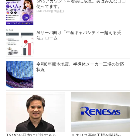
SNSアカウントを着実に成長。実はみんなココ
使ってます。
PR(Dreaw合同会社)
AIサーバ向け「生産キャパシティー超える受
注」ローム
令和8年熊本地震、半導体メーカー工場の対応
状況
TSMCが日本に期待するも
ルネサス高崎工場が閉鎖へ