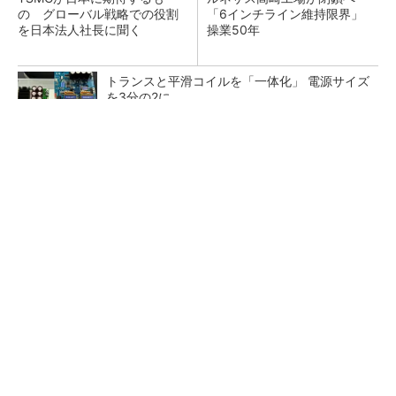
の グローバル戦略での役割
「6インチライン維持限界」
を日本法人社長に聞く
操業50年
トランスと平滑コイルを「一体化」 電源サイズ
を3分の2に
NXP、Ambarella買収を検討か 狙いは車載と
エッジAI強化
半導体製品の信頼性とサプライチェーンにおけ
るトレーサビリティの重要性（後編）