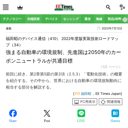
テクノロジー
先端技術
デバイス
センシング
通信
無線
部品/材料
連載
2023年7月12日
福田昭のデバイス通信（410） 2022年度版実装技術ロードマッ
プ（34）
強まる自動車の環境規制、先進国は2050年のカー
ボンニュートラルが共通目標
（1/2 ページ）
前回に続き、第2章第5節の第3項（2.5.3）「電動化技術」の概要
を紹介する。その中から、世界における自動車の環境規制動向に
相当する部分を解説する。
[
福田昭
，EE Times Japan]
PC用表示
関連情報
Share
Post
LINE
Hatena