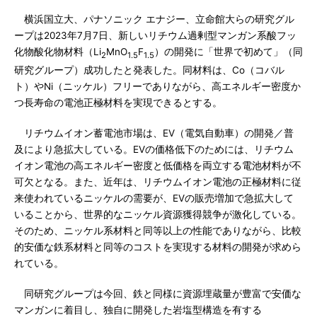
横浜国立大、パナソニック エナジー、立命館大らの研究グル
ープは2023年7月7日、新しいリチウム過剰型マンガン系酸フッ
化物酸化物材料（Li
MnO
F
）の開発に「世界で初めて」（同
2
1.5
1.5
研究グループ）成功したと発表した。同材料は、Co（コバル
ト）やNi（ニッケル）フリーでありながら、高エネルギー密度か
つ長寿命の電池正極材料を実現できるとする。
リチウムイオン蓄電池市場は、EV（電気自動車）の開発／普
及により急拡大している。EVの価格低下のためには、リチウム
イオン電池の高エネルギー密度と低価格を両立する電池材料が不
可欠となる。また、近年は、リチウムイオン電池の正極材料に従
来使われているニッケルの需要が、EVの販売増加で急拡大して
いることから、世界的なニッケル資源獲得競争が激化している。
そのため、ニッケル系材料と同等以上の性能でありながら、比較
的安価な鉄系材料と同等のコストを実現する材料の開発が求めら
れている。
同研究グループは今回、鉄と同様に資源埋蔵量が豊富で安価な
マンガンに着目し、独自に開発した岩塩型構造を有する