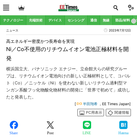
テクノロジー
先端技術
デバイス
センシング
通信
無線
部品/材料
ニュース
2023年7月12日
高エネルギー密度かつ長寿命を実現
Ni／Co不使用のリチウムイオン電池正極材料を開
発
横浜国立大、パナソニック エナジー、立命館大らの研究グルー
プは、リチウムイオン電池向けの新しい正極材料として、コバル
ト（Co）／ニッケル（Ni）を使わない新しいリチウム過剰型マ
ンガン系酸フッ化物酸化物材料の開発に「世界で初めて」成功し
たと発表した。
[
半田翔希
，EE Times Japan]
PC用表示
関連情報
Share
Post
LINE
Hatena