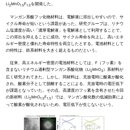
Li
MnO
F
を開発した。
2
1.5
1.5
マンガン系酸フッ化物材料は、電解液に溶出しやすいので、サ
イクル寿命が短いという課題があった。研究グループは、リチウ
ム塩濃度が高い「濃厚電解液」を電解液として利用することで、
この溶出を抑えることに成功。サイクル寿命を向上し、高いエネ
ルギー密度と優れた寿命特性を両立したとする。電池材料として
の特性は、鉄系材料を大きく超えるものだという。
従来、高エネルギー密度の電池材料としては、F（フッ素）を
含まないリチウム過剰型マンガン系酸化物（Li
MnO
）系材料が
2
3
広く研究されてきた。しかし、同材料は、充放電時に酸素が酸化
され、酸素分子として脱離することによる、充放電時の電圧低下
が課題となっていた。その点、高濃度のフッ素を含有させた今回
の新材料（Li
MnO
F
）では、マンガン酸化数の低減効果によ
2
1.5
1.5
って酸素が酸化されないため、電圧低下が生じないという。