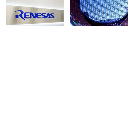
ルネサス高崎工場が閉鎖へ
令和8年熊本地震、半導体メー
「6インチライン維持限界」
カー工場の対応状況
操業50年
SNSアカウントを着実に成長。実はみんなココ
使ってます。
PR(Dreaw合同会社)
SNSアカウントを着実に成長。実はみんなココ
使ってます。
PR(Dreaw合同会社)
He・ナフサ・レジスト逼迫の続報――半導体工