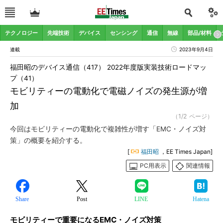
テクノロジー
先端技術
デバイス
センシング
通信
無線
部品/材料
連載
2023年9月4日
福田昭のデバイス通信（417） 2022年度版実装技術ロードマッ
プ（41）
モビリティーの電動化で電磁ノイズの発生源が増
加
（1/2 ページ）
今回はモビリティーの電動化で複雑性が増す「EMC・ノイズ対
策」の概要を紹介する。
[
福田昭
，EE Times Japan]
PC用表示
関連情報
Share
Post
LINE
Hatena
モビリティーで重要になるEMC・ノイズ対策