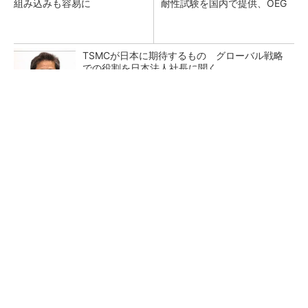
組み込みも容易に
耐性試験を国内で提供、OEG
TSMCが日本に期待するもの グローバル戦略
での役割を日本法人社長に聞く
Wi-Fiの2.4GHz帯電波で発電、東北大学らが開
発
トランスと平滑コイルを「一体化」 電源サイズ
を3分の2に