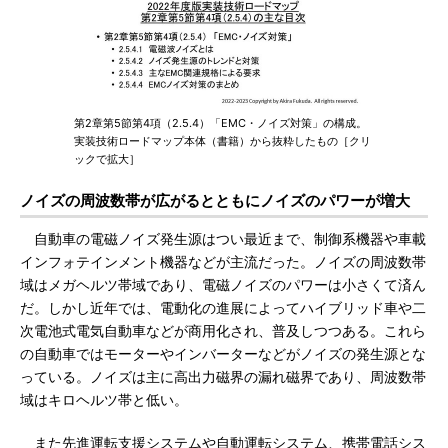
第2章第5節第4項（2.5.4）「EMC・ノイズ対策」の構成。
実装技術ロードマップ本体（書籍）から抜粋したもの［クリ
ックで拡大］
ノイズの周波数帯が広がるとともにノイズのパワーが増大
自動車の電磁ノイズ発生源はつい最近まで、制御系機器や車載
インフォテインメント機器などが主流だった。ノイズの周波数帯
域はメガヘルツ帯域であり、電磁ノイズのパワーは小さくて済ん
だ。しかし近年では、電動化の進展によってハイブリッド車や二
次電池式電気自動車などが商用化され、普及しつつある。これら
の自動車ではモーターやインバーターなどがノイズの発生源とな
っている。ノイズは主に高出力磁界の漏れ磁界であり、周波数帯
域はキロヘルツ帯と低い。
また先進運転支援システムや自動運転システム、携帯電話シス