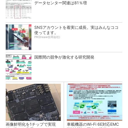
データセンター関連は81％増
SNSアカウントを着実に成長。実はみんなココ
使ってます。
PR(Dreaw合同会社)
国際間の競争が激化する研究開発
画像鮮明化を1チップで実現
車載機器のWi-Fi 6E対応EMC