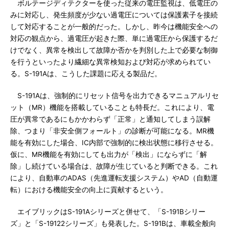
ボルテージディテクターを使った従来の電圧監視は、低電圧の
みに対応し、発生頻度が少ない過電圧については保護素子を接続
して対応することが一般的だった。しかし、昨今は機能安全への
対応の観点から、過電圧が起きた際、単に過電圧から保護するだ
けでなく、異常を検出して故障か否かを判別した上で必要な制御
を行うといったより繊細な異常検知および対応が求められてい
る。S-191Aは、こうした課題に応える製品だ。
S-191Aは、強制的にリセット信号を出力できるマニュアルリセ
ット（MR）機能を搭載していることも特長だ。これにより、電
圧が異常であるにもかかわらず「正常」と通知してしまう誤解
除、つまり「非安全側フォールト」の診断が可能になる。MR機
能を有効にした場合、IC内部で強制的に検出状態に移行させる。
仮に、MR機能を有効にしても出力が「検出」にならずに「解
除」し続けている場合は、故障が生じていると判断できる。これ
により、自動車のADAS（先進運転支援システム）やAD（自動運
転）における機能安全の向上に貢献するという。
エイブリックはS-191Aシリーズと併せて、「S-191Bシリー
ズ」と「S-19122シリーズ」も発表した。S-191Bは、車載全般向