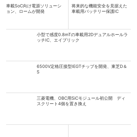
車載SoC向け電源ソリューシ
将来的な機能安全を見据えた
ョン、ロームが開発
車載用バッテリー保護IC
小型で感度0.8mTの車載用2Dデュアルホールラ
ッチIC、エイブリック
6500V定格圧接型IEGTチップを開発、東芝D＆
S
三菱電機、OBC用SiCモジュール初公開 ディ
スクリート4個を置き換え