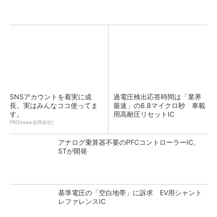
SNSアカウントを着実に成
過電圧検出応答時間は「業界
長。実はみんなココ使ってま
最速」の6.8マイクロ秒 車載
す。
用高耐圧リセットIC
PR(Dreaw合同会社)
アナログ乗算器不要のPFCコントローラーIC、
STが開発
基準電圧の「空白地帯」に訴求 EV用シャント
レファレンスIC