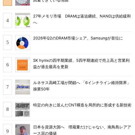
回避できている理由
27年メモリ市場 DRAMは逼迫継続、NANDは供給緩和
へ
2026年Q2のDRAM市場シェア、Samsungが首位に
SK hynixの四半期業績、5四半期連続で売上高と営業利
益が過去最高を更新
ルネサス高崎工場が閉鎖へ 「6インチライン維持限界」
操業50年
特定の向きに並んだCNT構造を局所的に形成する新技術
日本を資源大国へ 埋蔵量だけじゃない、南鳥島レアア
ース泥の価値