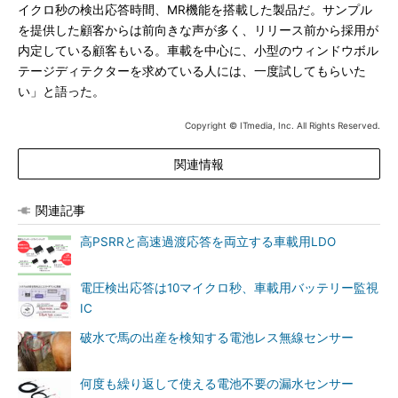
イクロ秒の検出応答時間、MR機能を搭載した製品だ。サンプル
を提供した顧客からは前向きな声が多く、リリース前から採用が
内定している顧客もいる。車載を中心に、小型のウィンドウボル
テージディテクターを求めている人には、一度試してもらいた
い」と語った。
Copyright © ITmedia, Inc. All Rights Reserved.
関連情報
関連記事
高PSRRと高速過渡応答を両立する車載用LDO
電圧検出応答は10マイクロ秒、車載用バッテリー監視
IC
破水で馬の出産を検知する電池レス無線センサー
何度も繰り返して使える電池不要の漏水センサー