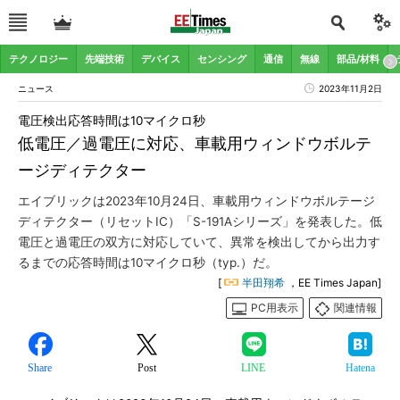
テクノロジー
先端技術
デバイス
センシング
通信
無線
部品/材料
ニュース
2023年11月2日
電圧検出応答時間は10マイクロ秒
低電圧／過電圧に対応、車載用ウィンドウボルテ
ージディテクター
エイブリックは2023年10月24日、車載用ウィンドウボルテージ
ディテクター（リセットIC）「S-191Aシリーズ」を発表した。低
電圧と過電圧の双方に対応していて、異常を検出してから出力す
るまでの応答時間は10マイクロ秒（typ.）だ。
[
半田翔希
，EE Times Japan]
PC用表示
関連情報
Share
Post
LINE
Hatena