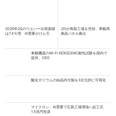
2026年2Qのウエハー出荷面積
JDIが鳥取工場を売却、車載用
は7.4％増 AI需要がけん引
液晶パネル拠点
車載機器のWi-Fi 6E対応EMC耐性試験を国内で
提供、OEG
酸化ガリウムの結晶内欠陥を3次元的に可視化
マイクロン、AI需要で広島工場増強へ起工式
1.5兆円投資