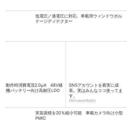
低電圧／過電圧に対応、車載用ウィンドウボル
テージディテクター
動作時消費電流2.0μA 48V補
SNSアカウントを着実に成
機バッテリー向け高耐圧LDO
長。実はみんなココ使ってま
す。
PR(Dreaw合同会社)
実装面積を20％縮小可能 車載カメラ向け小型
PMIC