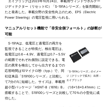
エイブリックは2023年10月24日、車載用ウィンドウボルテー
ジディテクター（リセットIC）「S-191Aシリーズ」を販売開始し
たと発表した。車載分野の安全性向上のため、EPS（Electric
Power Steering）の電圧監視に用いられる。
マニュアルリセット機能で「非安全側フォールト」の診断が
可能
S-191Aは、低電圧と過電圧の両方を
監視できることが特長だ。検出電圧は、
低電圧は0.6～4.9V、過電圧は0.7～5.5V
の範囲でそれぞれ個別に設定できる。電
圧の異常を検出してから出力するまでの
応答時間は10マイクロ秒（typ.）で、同
「S-191Aシリーズ」のイメー
ジ［クリックで拡大］ 出所：
社従来品「S19100シリーズ」と比較し
エイブリック
て7分の1に短縮した。サイズは、車載用
超小型パッケージ「HSNT-8（1616）B」（1.6×1.6×0.41mm）に
搭載することで、S19100シリーズと比較して70％の小型化に成
功した。