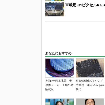
車載用5MピクセルRGB
あなたにおすすめ
令和8年熊本地震、半
画像鮮明化を1チップ
導体メーカー工場の対
で実現 組み込みも容
応状況
易に