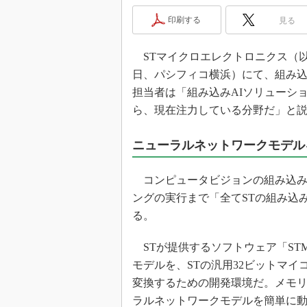
光伝送技
印刷する
見る
“異端児
改革、執
STマイクロエレクトロニクス（以下、ST
イノベー
日、パシフィコ横浜）にて、組み込
JASA発
担当者は「組み込みAIソリューシ
IHSア
ら、現在注力している分野だ」と
「英語に
ための新
ニューラルネットワークモデル
コンピュータビジョンの組み込み
ングの実行まで「全てSTの組み込
る。
STが提供するソフトウェア「STM3
モデルを、STの汎用32ビットマイ
変換するための開発環境だ。メモリ
ラルネットワークモデルを簡単に