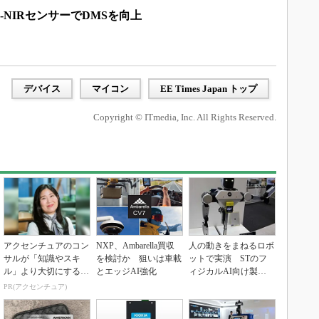
-NIRセンサーでDMSを向上
デバイス
マイコン
EE Times Japan トップ
Copyright © ITmedia, Inc. All Rights Reserved.
アクセンチュアのコン
NXP、Ambarella買収
人の動きをまねるロボ
サルが「知識やスキ
を検討か 狙いは車載
ットで実演 STのフ
ル」より大切にする視
とエッジAI強化
ィジカルAI向け製品
点
群
PR(アクセンチュア)