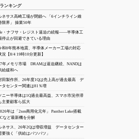
ランキング
ルネサス高崎工場が閉鎖へ 「6インチライン維
持限界」 操業50年
He・ナフサ・レジスト逼迫の続報――半導体工
場停止が回避できている理由
令和8年熊本地震、半導体メーカー工場の対応
状況【8/4 19時10分更新】
27年メモリ市場 DRAMは逼迫継続、NANDは
供給緩和へ
村田製作所、26年度1Qは売上高が過去最高 デ
ータセンター関連は81％増
ソニー半導体は1Q過去最高益、スマホ市況停滞
も主要顧客ら拡大
2026年は「2nm商用化元年」 Panther Lake搭載
PCなど最新機を分解
ルネサス、26年2Qは増収増益 データセンター
需要強く「供給はパツパツ」