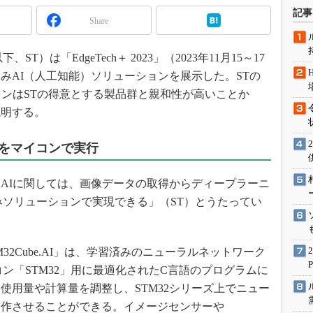
術を知る
記事
Share
エンジニア”が仕掛けた社内
念の180日
）は「EdgeTech＋ 2023」（2023年11月15～17
ションは日本を救うのか
みAI（人工知能）ソリューションを展示した。STの
IoT通信
ョンはSTの得意とする製品群と親和性が高いことか
ナリスト「未来展望」
説明する。
愛されないエンジニア」の
行動論
をマイコンで実行
AIに関しては、画像データの取得からディープラーニ
みソリューションで実現できる」（ST）とうたってい
2Cube.AI」は、学習済みのニューラルネットワーク
コン「STM32」用に最適化されたC言語のプログラムに
使用量や計算量を調整し、STM32シリーズ上でニュー
動作させることができる。イメージセンサーや