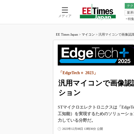
テク
業界
電池／エネル
ア
メディア
特
メ
福田昭の
LS
EE Times Japan
>
マイコン
>
汎用マイコンで画像認識を
福田昭の
マ
湯之上隆
FP
大山聡の
大原雄介
ック
「EdgeTech＋ 2023」
リタイア
学漂流記
汎用マイコンで画像認識
世界を「
ション
踊るバズワ
Buzzwo
STマイクロエレクトロニクスは「EdgeT
この10
工知能）を実現するためのソリューショ
で起こる
力している分野だ。
製品分解
2023年12月08日 13時30分 公開