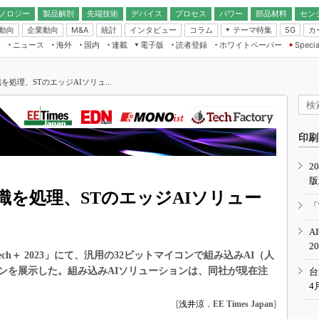
ノロジー
製品解剖
先端技術
デバイス
プロセス
パワー
部品材料
セン
動向
企業動向
統計
インタビュー
コラム
テーマ特集
カ
M&A
5G
ギー
ナログ
無線
集
ニュース
海外
国内
連載
電子版
読者登録
ホワイトペーパー
Specia
フィジカルAI
IoT・エッジコ
モリ
EXPO
Microchip情報
ストレージ通信
EE Times Japan×EDN Japan統合電
エッジAI
子版
I
SEMICON Japan
処理、STのエッジAIソリュ...
デバイス通信
パワーエレクトロニクス
電子ブックレット
イコン
CEATEC
のナノフォーカス
半導体後工程
GA
EdgeTech＋
業界スコープ
読者調査（EE Times Research）
印刷
TECHNO-FRONT
のエレ・組み込みプレイバ
カーボンニュートラル
2
人とくるま展
版
IoT
直前エンジニアの社会人大
を処理、STのエッジAIソリュー
電源設計（EDN Japan）
「
数字」で回してみよう
エレクトロニクス入門（EDN
A
Japan）
ード ～Behind the
2
rd
ech＋ 2023」にて、汎用の32ビットマイコンで組み込みAI（人
年で起こったこと、次の10年
ンを展示した。組み込みAIソリューションは、同社が現在注
台
こと
4
で探るアジアの新トレンド
[
浅井涼
，
EE Times Japan
]