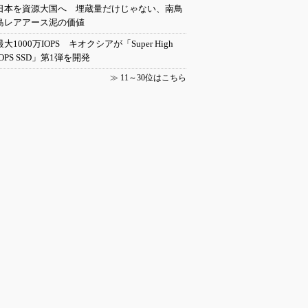
日本を資源大国へ 埋蔵量だけじゃない、南鳥
島レアアース泥の価値
最大1000万IOPS キオクシアが「Super High
IOPS SSD」第1弾を開発
≫
11～30位はこちら