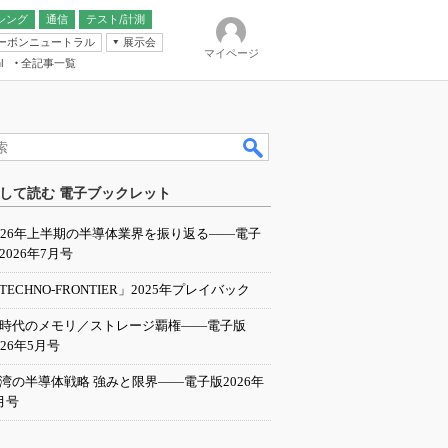
シング
通信
テスト/計測
ーボンニュートラル
展示会
マイページ
全記事一覧
l
ンピューティング
して読む 電子ブックレット
IER
026年上半期の半導体業界を振り返る――電子
2026年7月号
TECHNO-FRONTIER」2025年プレイバック
I時代のメモリ／ストレージ覇権――電子版
026年5月号
湾の半導体戦略 強みと限界――電子版2026年
月号