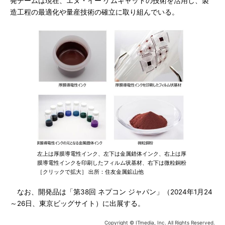
発チームは現在、エヌ・イー ケムキャットの技術を活用し、製
造工程の最適化や量産技術の確立に取り組んでいる。
左上は厚膜導電性インク、左下は金属錯体インク、右上は厚
膜導電性インクを印刷したフィルム状基材、右下は微粒銅粉
［クリックで拡大］ 出所：住友金属鉱山他
なお、開発品は「第38回 ネプコン ジャパン」（2024年1月24
～26日、東京ビッグサイト）に出展する。
Copyright © ITmedia, Inc. All Rights Reserved.