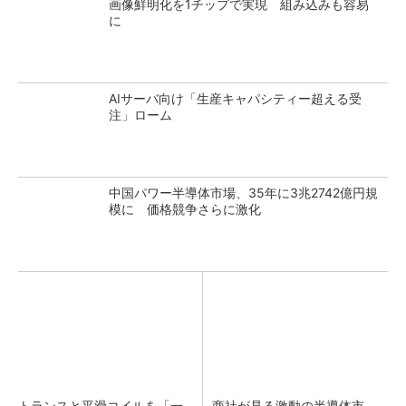
画像鮮明化を1チップで実現 組み込みも容易
に
AIサーバ向け「生産キャパシティー超える受
注」ローム
中国パワー半導体市場、35年に3兆2742億円規
模に 価格競争さらに激化
トランスと平滑コイルを「一
商社が見る激動の半導体市