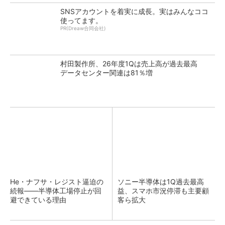
SNSアカウントを着実に成長。実はみんなココ
使ってます。
PR(Dreaw合同会社)
村田製作所、26年度1Qは売上高が過去最高
データセンター関連は81％増
He・ナフサ・レジスト逼迫の
ソニー半導体は1Q過去最高
続報――半導体工場停止が回
益、スマホ市況停滞も主要顧
避できている理由
客ら拡大