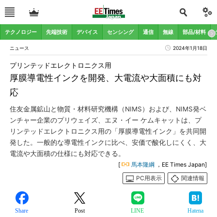
テクノロジー
先端技術
デバイス
センシング
通信
無線
部品/材料
ニュース
2024年1月18日
プリンテッドエレクトロニクス用
厚膜導電性インクを開発、大電流や大面積にも対
応
住友金属鉱山と物質・材料研究機構（NIMS）および、NIMS発ベ
ンチャー企業のプリウェイズ、エヌ・イー ケムキャットは、プ
リンテッドエレクトロニクス用の「厚膜導電性インク」を共同開
発した。一般的な導電性インクに比べ、安価で酸化しにくく、大
電流や大面積の仕様にも対応できる。
[
馬本隆綱
，EE Times Japan]
PC用表示
関連情報
Share
Post
LINE
Hatena