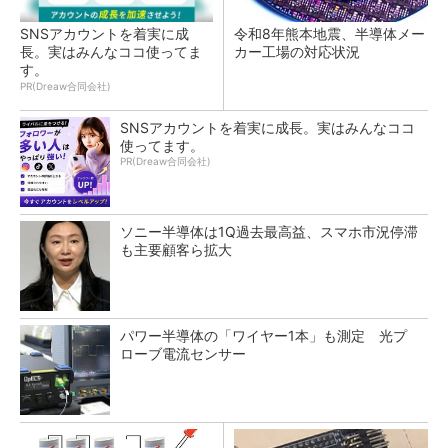
SNSアカウントを着実に成
令和8年熊本地震、半導体メー
長。実はみんなココ使ってま
カー工場の対応状況
す。
PR(Dreaw合同会社)
SNSアカウントを着実に成長。実はみんなココ
使ってます。
PR(Dreaw合同会社)
ソニー半導体は1Q過去最高益、スマホ市況停滞
も主要顧客ら拡大
パワー半導体の「ワイヤー1本」も測定 光プ
ローブ電流センサー