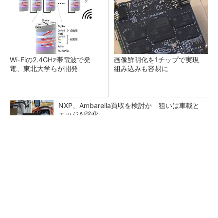
Wi-Fiの2.4GHz帯電波で発
画像鮮明化を1チップで実現
電、東北大学らが開発
組み込みも容易に
NXP、Ambarella買収を検討か 狙いは車載と
エッジAI強化
ルネサス高崎工場が閉鎖へ 「6インチライン維
持限界」 操業50年
三菱電機とソニー、AIビジョンセンサーで新会
社設立へ