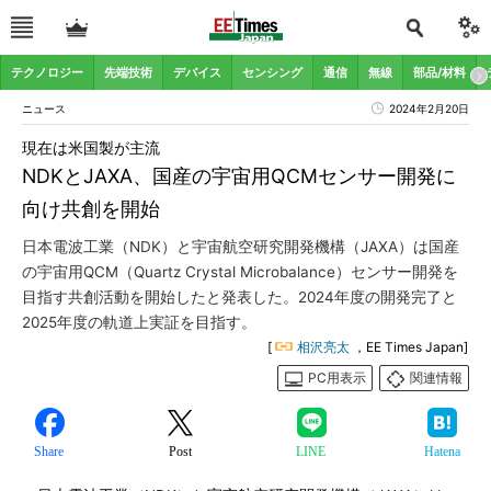
テクノロジー
先端技術
デバイス
センシング
通信
無線
部品/材料
ニュース
2024年2月20日
現在は米国製が主流
NDKとJAXA、国産の宇宙用QCMセンサー開発に
向け共創を開始
日本電波工業（NDK）と宇宙航空研究開発機構（JAXA）は国産
の宇宙用QCM（Quartz Crystal Microbalance）センサー開発を
目指す共創活動を開始したと発表した。2024年度の開発完了と
2025年度の軌道上実証を目指す。
[
相沢亮太
，EE Times Japan]
PC用表示
関連情報
Share
Post
LINE
Hatena