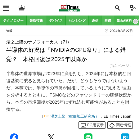
テクノロジー
先端技術
デバイス
センシング
通信
無線
部品/材料
連載
2024年3月27日
湯之上隆のナノフォーカス（71）
半導体の好況は「NVIDIAのGPU祭り」による錯
覚？ 本格回復は2025年以降か
（1/4 ページ）
半導体の世界市場は2023年に底を打ち、2024年には本格的な回
復基調に乗ると見られていた。だが、どうもそうではないよう
だ。本稿では、半導体の市況が回復しているように“見える”理由
を分析するとともに、TSMCなどのファウンドリーの稼働状況か
ら、本当の市場回復が2025年にずれ込む可能性があることを指
摘する。
[
湯之上隆（微細加工研究所）
，EE Times Japan]
PC用表示
関連情報