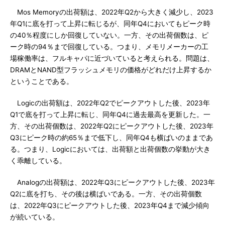
Mos Memoryの出荷額は、2022年Q2から大きく減少し、2023
年Q1に底を打って上昇に転じるが、同年Q4においてもピーク時
の40％程度にしか回復していない。一方、その出荷個数は、ピ
ーク時の94％まで回復している。つまり、メモリメーカーの工
場稼働率は、フルキャパに近づいていると考えられる。問題は、
DRAMとNAND型フラッシュメモリの価格がどれだけ上昇するか
ということである。
Logicの出荷額は、2022年Q2でピークアウトした後、2023年
Q1で底を打って上昇に転じ、同年Q4に過去最高を更新した。一
方、その出荷個数は、2022年Q2にピークアウトした後、2023年
Q3にピーク時の約65％まで低下し、同年Q4も横ばいのままであ
る。つまり、Logicにおいては、出荷額と出荷個数の挙動が大き
く乖離している。
Analogの出荷額は、2022年Q3にピークアウトした後、2023年
Q2に底を打ち、その後は横ばいである。一方、その出荷個数
は、2022年Q3にピークアウトした後、2023年Q4まで減少傾向
が続いている。