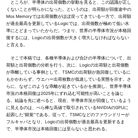
ところが、半導体の出荷個数の挙動を見ると、この認識が正し
くないことが明らかになった。というのは、出荷額が回復途中の
Mos Memoryでは出荷個数がほぼ戻ってきている一方で、出荷額
が過去最高を更新しているLogicでは、出荷個数が極めて低い水
準にとどまっていたからだ。つまり、世界の半導体市況が本格回
復するには、Logicの出荷個数が大きく増大しなければならない
と言える。
そこで本稿では、各種半導体および合計の半導体について、出
荷額と出荷個数の分析を行う。次に、Logicの出荷額と出荷個数
が乖離している事例として、TSMCの出荷額が急回復しているに
もかかわらず、ウエハー出荷枚数が低迷している実態を示す。さ
らに、なぜこのような乖離が起きているかを推測し、世界半導体
市況の本格回復は2025年にずれ込む可能性が高いことを論じ
る。結論を先に述べると、現在、半導体市況が回復しているよう
に見えるのは、べら棒な高値で取引されているNVIDIAのGPUに
起因した“錯覚”である。従って、TSMCなどのファウンドリーが
フルキャパとなり、Logicの出荷個数が過去最高を更新するま
で、半導体市況は本格回復には至らないと思われる。