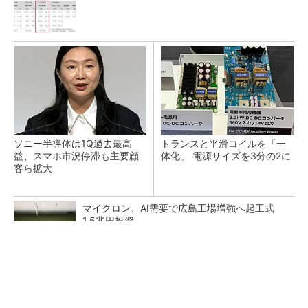
ソニー半導体は1Q過去最高
トランスと平滑コイルを「一
益、スマホ市況停滞も主要顧
体化」 電源サイズを3分の2に
客ら拡大
マイクロン、AI需要で広島工場増強へ起工式
1.5兆円投資
He・ナフサ・レジスト逼迫の続報――半導体工
場停止が回避できている理由