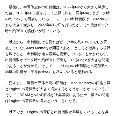
最後に、半導体全体の出荷額は、2022年Q2から大きく減少し
た後、2023年Q1に底を打って上昇に転じ、同年Q4にはピーク時
の約96％まで回復している。一方、その出荷個数は、2022年Q2
から大きく減少し、2023年Q1で底を打ったが、その後はピーク
時の約75％で横ばいが続いている。
以上から、出荷額だけを見ればピーク時の約40％までしか回
復していないMos Memoryが問題である。ところが観察する視野
を広げると、出荷額が過去最高を更新しているにもかかわらず、
出荷個数がピーク時の約65％に低迷しているLogicが大きな問題
であることが分かる。そして、このLogicの出荷額と出荷個数の
乖離の影響が、半導体全体にも及んでいると思われる。
要するに、世界半導体市況の回復は、Mos Memoryの価格上昇
とLogicの出荷個数が大きく増大するかどうかにかかっている。
そして、DRAMとNAND価格が上昇基調にあるため、最大の問題
はLogicの出荷個数の増大ということになる。
以下では、Logicの出荷額と出荷個数が乖離していることを具