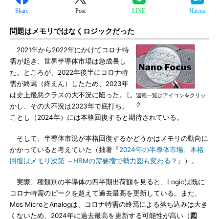
Share
Post
LINE
Hatena
問題はメモリではなくロジックだった
2021年から2022年にかけてコロナ特
需が起き、世界半導体市場は急成長し
た。ところが、2022年後半にコロナ特
需が終焉（終えん）したため、2023年
は史上最悪クラスの大不況に陥った。し
連載一覧はアイコンをクリッ
ク
かし、その大不況は2023年で底打ち、
ことし（2024年）には本格回復すると期待されている。
そして、半導体市況が本格回復するかどうかはメモリの動向に
かかっていると考えていた（拙著『
2024年の半導体市場、本格
回復はメモリ次第 ～HBMの需要増で勢力図も変わる？
』）。
実際、種類別の半導体の四半期出荷額を見ると、Logicは既に
コロナ特需のピークを超えて過去最高を更新している。また、
Mos MicroとAnalogは、コロナ特需の終焉による落ち込みは大き
くないため、2024年に過去最高を更新する可能性が高い（
図