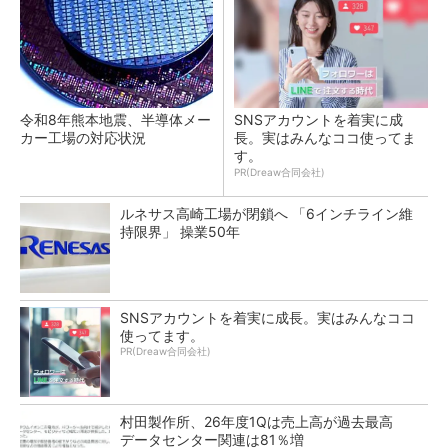
令和8年熊本地震、半導体メー
SNSアカウントを着実に成
カー工場の対応状況
長。実はみんなココ使ってま
す。
PR(Dreaw合同会社)
ルネサス高崎工場が閉鎖へ 「6インチライン維
持限界」 操業50年
SNSアカウントを着実に成長。実はみんなココ
使ってます。
PR(Dreaw合同会社)
村田製作所、26年度1Qは売上高が過去最高
データセンター関連は81％増