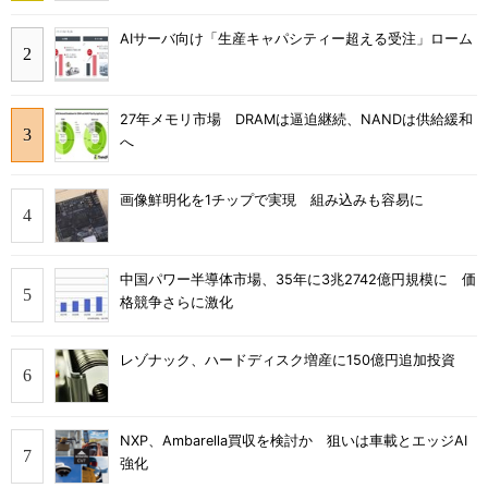
AIサーバ向け「生産キャパシティー超える受注」ローム
27年メモリ市場 DRAMは逼迫継続、NANDは供給緩和
へ
画像鮮明化を1チップで実現 組み込みも容易に
中国パワー半導体市場、35年に3兆2742億円規模に 価
格競争さらに激化
レゾナック、ハードディスク増産に150億円追加投資
NXP、Ambarella買収を検討か 狙いは車載とエッジAI
強化