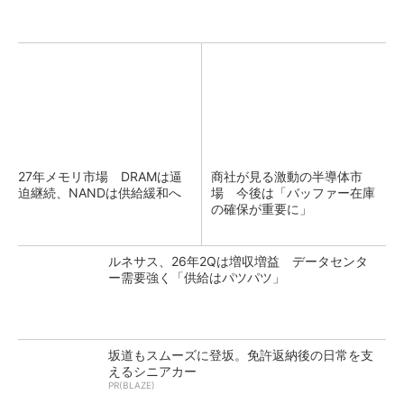
27年メモリ市場 DRAMは逼
商社が見る激動の半導体市
迫継続、NANDは供給緩和へ
場 今後は「バッファー在庫
の確保が重要に」
ルネサス、26年2Qは増収増益 データセンタ
ー需要強く「供給はパツパツ」
坂道もスムーズに登坂。免許返納後の日常を支
えるシニアカー
PR(BLAZE)