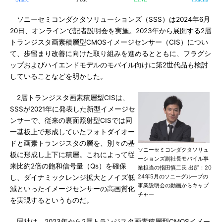
ソニーセミコンダクタソリューションズ（SSS）は2024年6月
20日、オンラインで記者説明会を実施。2023年から展開する2層
トランジスタ画素積層型CMOSイメージセンサー（CIS）につい
て、歩留まり改善に向けた取り組みを進めるとともに、フラグシ
ップおよびハイエンドモデルのモバイル向けに第2世代品も検討
していることなどを明かした。
2層トランジスタ画素積層型CISは、
SSSが2021年に発表した新型イメージセ
ンサーで、従来の裏面照射型CISでは同
一基板上で形成していたフォトダイオー
ドと画素トランジスタの層を、別々の基
ソニーセミコンダクタソリュ
板に形成し上下に積層。これによって従
ーションズ副社長モバイル事
来比約2倍の飽和信号量（Qs）を確保
業担当の指田慎二氏 出所：20
24年5月のソニーグループの
し、ダイナミックレンジ拡大とノイズ低
事業説明会の動画からキャプ
減といったイメージセンサーの高画質化
チャー
を実現するというものだ。
同社は、2023年から2層トランジスタ画素積層型CMOSイメー