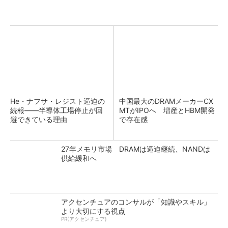
He・ナフサ・レジスト逼迫の
中国最大のDRAMメーカーCX
続報――半導体工場停止が回
MTがIPOへ 増産とHBM開発
避できている理由
で存在感
27年メモリ市場 DRAMは逼迫継続、NANDは
供給緩和へ
アクセンチュアのコンサルが「知識やスキル」
より大切にする視点
PR(アクセンチュア)