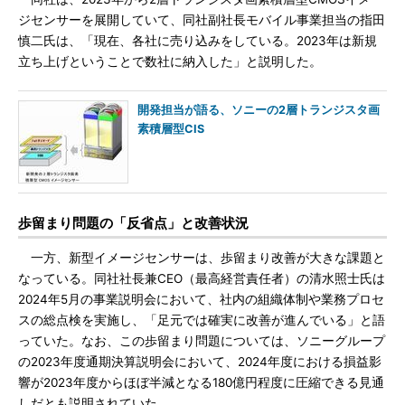
ジセンサーを展開していて、同社副社長モバイル事業担当の指田
慎二氏は、「現在、各社に売り込みをしている。2023年は新規
立ち上げということで数社に納入した」と説明した。
開発担当が語る、ソニーの2層トランジスタ画
素積層型CIS
歩留まり問題の「反省点」と改善状況
一方、新型イメージセンサーは、歩留まり改善が大きな課題と
なっている。同社社長兼CEO（最高経営責任者）の清水照士氏は
2024年5月の事業説明会において、社内の組織体制や業務プロセ
スの総点検を実施し、「足元では確実に改善が進んでいる」と語
っていた。なお、この歩留まり問題については、ソニーグループ
の2023年度通期決算説明会において、2024年度における損益影
響が2023年度からほぼ半減となる180億円程度に圧縮できる見通
しだとも説明されていた。