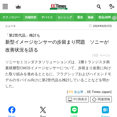
テクノロジー
先端技術
デバイス
センシング
通信
無線
部品/材料
ニュース
2024年6月21日
「第2世代品」検討も
新型イメージセンサーの歩留まり問題 ソニーが
改善状況を語る
（1/2 ページ）
ソニーセミコンダクタソリューションズは、2層トランジスタ画
素積層型CMOSイメージセンサーについて、歩留まり改善に向け
た取り組みを進めるとともに、フラグシップおよびハイエンドモ
デルのモバイル向けに第2世代品も検討していることなどを明か
した。
[
永山準
，EE Times Japan]
PC用表示
関連情報
Share
Post
LINE
Hatena