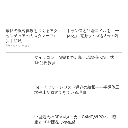
最良の顧客体験をつくるアク
トランスと平滑コイルを「一
センチュアのカスタマーフロ
体化」 電源サイズを3分の2に
ント領域
PR(アクセンチュア)
マイクロン、AI需要で広島工場増強へ起工式
1.5兆円投資
He・ナフサ・レジスト逼迫の続報――半導体工
場停止が回避できている理由
中国最大のDRAMメーカーCXMTがIPOへ 増
産とHBM開発で存在感