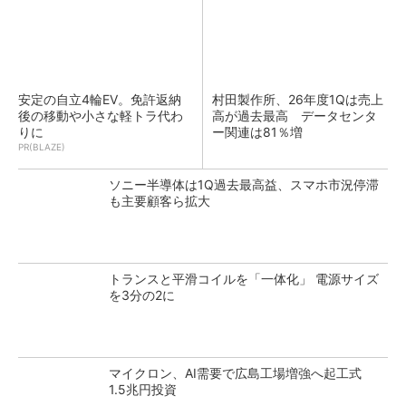
安定の自立4輪EV。免許返納
村田製作所、26年度1Qは売上
後の移動や小さな軽トラ代わ
高が過去最高 データセンタ
りに
ー関連は81％増
PR(BLAZE)
ソニー半導体は1Q過去最高益、スマホ市況停滞
も主要顧客ら拡大
トランスと平滑コイルを「一体化」 電源サイズ
を3分の2に
マイクロン、AI需要で広島工場増強へ起工式
1.5兆円投資