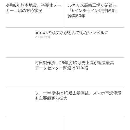
令和8年熊本地震、半導体メー
ルネサス高崎工場が閉鎖へ
カー工場の対応状況
「6インチライン維持限界」
操業50年
arrowsの頑丈さがとんでもないレベルに
PR(arrows)
村田製作所、26年度1Qは売上高が過去最高
データセンター関連は81％増
ソニー半導体は1Q過去最高益、スマホ市況停滞
も主要顧客ら拡大