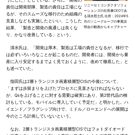
うにした」としている。さらに「開発の
ソニーセミコンダクタソリュ
責任は開発部隊、製造の責任は工場にな
ーションズの社長兼CEOであ
るが、そのスムーズな移行のため組織の
る清水照士氏 出所：2024年5
見直しなども実施したといい、こうした
月のソニーグループの事業説
明会の動画からキャプチャー
結果、「製造と開発の風通しは良くな
り、かなり改善している」という。
清水氏は、「開発は厚木、製造は工場の責任となるが、移行で
は必ずいろいろなことが起こるものだ。開発者には、開発から量
産に入り安定するまでよく見ておくように、改めて徹底した」と
も述べていた。
指田氏は2層トランジスタ画素積層型CISの今後について、
「まずは歩留まりを上げたプロセスに見直さなければならない
が、Qsを上げることに対する需要は確実にあり、第2世代品の検
討もしている。モバイルに導入していく予定だ」と明かした。ハ
イエンド／フラグシップ向けで、ミドル／ローエンドへの展開は
今のところ計画していないという。
なお、2層トランジスタ画素積層型CISではフォトダイオード