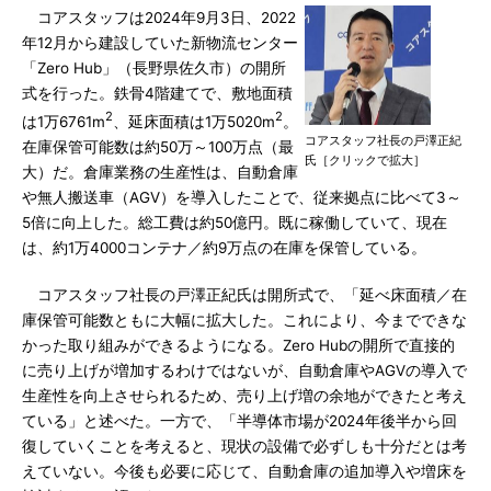
コアスタッフは2024年9月3日、2022
年12月から建設していた新物流センター
「Zero Hub」（長野県佐久市）の開所
式を行った。鉄骨4階建てで、敷地面積
2
2
は1万6761m
、延床面積は1万5020m
。
コアスタッフ社長の戸澤正紀
在庫保管可能数は約50万～100万点（最
氏［クリックで拡大］
大）だ。倉庫業務の生産性は、自動倉庫
や無人搬送車（AGV）を導入したことで、従来拠点に比べて3～
5倍に向上した。総工費は約50億円。既に稼働していて、現在
は、約1万4000コンテナ／約9万点の在庫を保管している。
コアスタッフ社長の戸澤正紀氏は開所式で、「延べ床面積／在
庫保管可能数ともに大幅に拡大した。これにより、今までできな
かった取り組みができるようになる。Zero Hubの開所で直接的
に売り上げが増加するわけではないが、自動倉庫やAGVの導入で
生産性を向上させられるため、売り上げ増の余地ができたと考え
ている」と述べた。一方で、「半導体市場が2024年後半から回
復していくことを考えると、現状の設備で必ずしも十分だとは考
えていない。今後も必要に応じて、自動倉庫の追加導入や増床を