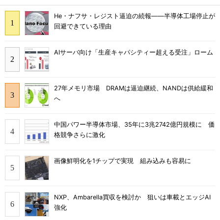
He・ナフサ・レジスト逼迫の続報――半導体工場停止が
回避できている理由
AIサーバ向け「生産キャパシティー超える受注」ローム
27年メモリ市場 DRAMは逼迫継続、NANDは供給緩和
へ
中国パワー半導体市場、35年に3兆2742億円規模に 価
格競争さらに激化
画像鮮明化を1チップで実現 組み込みも容易に
NXP、Ambarella買収を検討か 狙いは車載とエッジAI
強化