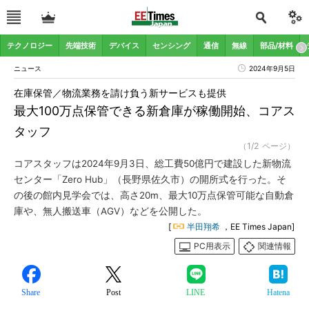
テクノロジー
先端技術
デバイス
センシング
通信
無線
部品/材料
ニュース
2024年9月5日
在庫保管／物流業務を請け負う新サービスも提供
最大100万点保管できる新倉庫が稼働開始、コアス
タッフ
（1/2 ページ）
コアスタッフは2024年9月3日、総工費50億円で建設した新物流
センター「Zero Hub」（長野県佐久市）の開所式を行った。そ
の後の館内見学会では、高さ20m、最大10万点保管可能な自動倉
庫や、無人搬送車（AGV）などを公開した。
[
半田翔希
，EE Times Japan]
PC用表示
関連情報
Share
Post
LINE
Hatena