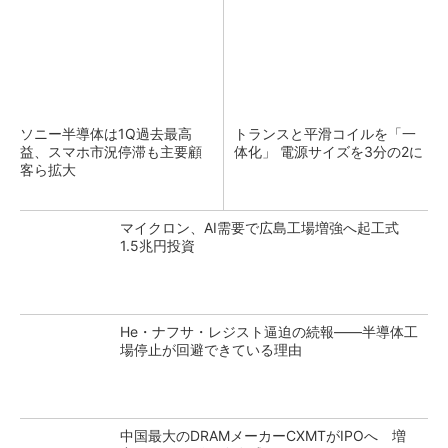
ソニー半導体は1Q過去最高
トランスと平滑コイルを「一
益、スマホ市況停滞も主要顧
体化」 電源サイズを3分の2に
客ら拡大
マイクロン、AI需要で広島工場増強へ起工式
1.5兆円投資
He・ナフサ・レジスト逼迫の続報――半導体工
場停止が回避できている理由
中国最大のDRAMメーカーCXMTがIPOへ 増