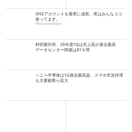
SNSアカウントを着実に成長。実はみんなココ
使ってます。
PR(Dreaw合同会社)
村田製作所、26年度1Qは売上高が過去最高
データセンター関連は81％増
ソニー半導体は1Q過去最高益、スマホ市況停滞
も主要顧客ら拡大