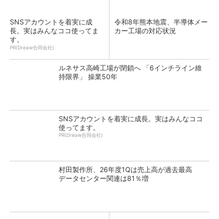
SNSアカウントを着実に成
令和8年熊本地震、半導体メー
長。実はみんなココ使ってま
カー工場の対応状況
す。
PR(Dreaw合同会社)
ルネサス高崎工場が閉鎖へ 「6インチライン維
持限界」 操業50年
SNSアカウントを着実に成長。実はみんなココ
使ってます。
PR(Dreaw合同会社)
村田製作所、26年度1Qは売上高が過去最高
データセンター関連は81％増