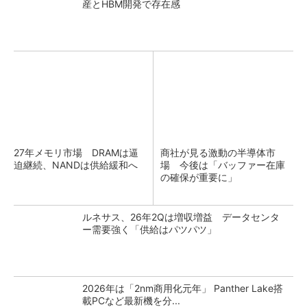
産とHBM開発で存在感
27年メモリ市場 DRAMは逼
商社が見る激動の半導体市
迫継続、NANDは供給緩和へ
場 今後は「バッファー在庫
の確保が重要に」
ルネサス、26年2Qは増収増益 データセンタ
ー需要強く「供給はパツパツ」
2026年は「2nm商用化元年」 Panther Lake搭
載PCなど最新機を分...