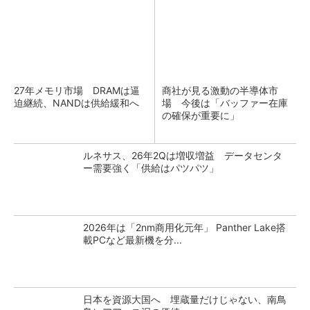
27年メモリ市場 DRAMは逼
商社が見る激動の半導体市
迫継続、NANDは供給緩和へ
場 今後は「バッファー在庫
の確保が重要に」
ルネサス、26年2Qは増収増益 データセンタ
ー需要強く「供給はパツパツ」
2026年は「2nm商用化元年」 Panther Lake搭
載PCなど最新機を分...
日本を資源大国へ 埋蔵量だけじゃない、南鳥