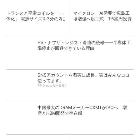
トランスと平滑コイルを「一
マイクロン、AI需要で広島工
体化」 電源サイズを3分の2に
場増強へ起工式 1.5兆円投資
He・ナフサ・レジスト逼迫の続報――半導体工
場停止が回避できている理由
SNSアカウントを着実に成長。実はみんなココ
使ってます。
PR(Dreaw合同会社)
中国最大のDRAMメーカーCXMTがIPOへ 増
産とHBM開発で存在感