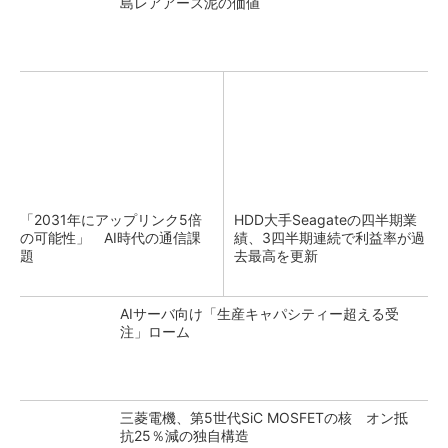
島レアアース泥の価値
「2031年にアップリンク5倍
HDD大手Seagateの四半期業
の可能性」 AI時代の通信課
績、3四半期連続で利益率が過
題
去最高を更新
AIサーバ向け「生産キャパシティー超える受
注」ローム
三菱電機、第5世代SiC MOSFETの核 オン抵
抗25％減の独自構造