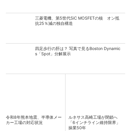
三菱電機、第5世代SiC MOSFETの核 オン抵
抗25％減の独自構造
四足歩行の肝は？ 写真で見るBoston Dynamic
s「Spot」分解展示
令和8年熊本地震、半導体メー
ルネサス高崎工場が閉鎖へ
カー工場の対応状況
「6インチライン維持限界」
操業50年