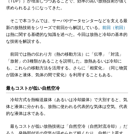
（TDP））が増加しつつあることで、効率の高い放熱技術が強く
求められるようになってきた。
そこで本コラムでは、サーバやデータセンターなどを支える最
新の放熱技術をシリーズで前回から解説している。
前回（初回）
は熱に関する基礎的な知識を述べた。今回は放熱と冷却の基本的
な技術を解説する。
前回では熱の伝わり方（熱の移動方法）に「伝導」「対流」
「放射」の3種類があることを説明した。放熱あるいは冷却に
も、これらの移動方法を活用する。さらに「相変化」（同じ物質
が固体と液体、気体の間で変化）を利用することもある。
最もコストが低い自然空冷
冷却方式を熱輸送媒体（あるいは冷却媒体）で大別すると、気
体と液体に分かれる。放熱に使われる代表的な気体は空気、代表
的な液体は水である。
最もコストが低い放熱技術は「自然空冷（自然対流冷却）」だ
ろう。発熱部付近の空気が温められて軽くなり、自然に上昇す