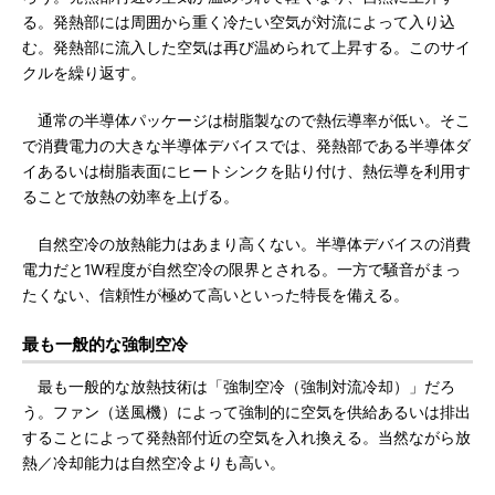
る。発熱部には周囲から重く冷たい空気が対流によって入り込
む。発熱部に流入した空気は再び温められて上昇する。このサイ
クルを繰り返す。
通常の半導体パッケージは樹脂製なので熱伝導率が低い。そこ
で消費電力の大きな半導体デバイスでは、発熱部である半導体ダ
イあるいは樹脂表面にヒートシンクを貼り付け、熱伝導を利用す
ることで放熱の効率を上げる。
自然空冷の放熱能力はあまり高くない。半導体デバイスの消費
電力だと1W程度が自然空冷の限界とされる。一方で騒音がまっ
たくない、信頼性が極めて高いといった特長を備える。
最も一般的な強制空冷
最も一般的な放熱技術は「強制空冷（強制対流冷却）」だろ
う。ファン（送風機）によって強制的に空気を供給あるいは排出
することによって発熱部付近の空気を入れ換える。当然ながら放
熱／冷却能力は自然空冷よりも高い。