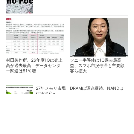
村田製作所、26年度1Qは売上
ソニー半導体は1Q過去最高
高が過去最高 データセンタ
益、スマホ市況停滞も主要顧
ー関連は81％増
客ら拡大
27年メモリ市場 DRAMは逼迫継続、NANDは
供給緩和へ
マイクロン、AI需要で広島工場増強へ起工式
1.5兆円投資