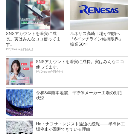
SNSアカウントを着実に成
ルネサス高崎工場が閉鎖へ
長。実はみんなココ使ってま
「6インチライン維持限界」
す。
操業50年
PR(Dreaw合同会社)
SNSアカウントを着実に成長。実はみんなココ
使ってます。
PR(Dreaw合同会社)
令和8年熊本地震、半導体メーカー工場の対応
状況
He・ナフサ・レジスト逼迫の続報――半導体工
場停止が回避できている理由