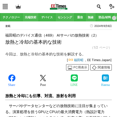
テクノロジー
先端技術
デバイス
センシング
通信
無線
部品/材料
連載
2024年9月6日
福田昭のデバイス通信（469） AIサーバの放熱技術（2）
放熱と冷却の基本的な技術
（1/2 ページ）
今回は、放熱と冷却の基本的な技術を解説する。
[
福田昭
，EE Times Japan]
PC用表示
関連情報
Share
Post
LINE
Hatena
放熱と冷却にも伝導、対流、放射を利用
サーバやデータセンターなどの放熱技術に注目が集まってい
る。演算処理を担うGPUとCPUの最大消費電力（熱設計電力