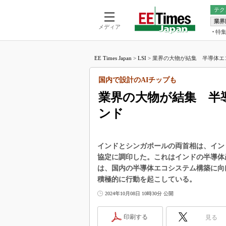
テク
業界
電池／エネル
ア
メディア
特
メ
福田昭の
LS
EE Times Japan
>
LSI
>
業界の大物が結集 半導体エコ
福田昭の
マ
湯之上隆
国内で設計のAIチップも
FP
大山聡の
業界の大物が結集 半
大原雄介
ンド
ック
リタイア
学漂流記
インドとシンガポールの両首相は、イン
世界を「
協定に調印した。これはインドの半導体
は、国内の半導体エコシステム構築に向
踊るバズワ
Buzzwo
積極的に行動を起こしている。
この10
2024年10月08日 10時30分 公開
で起こる
製品分解
印刷する
見る