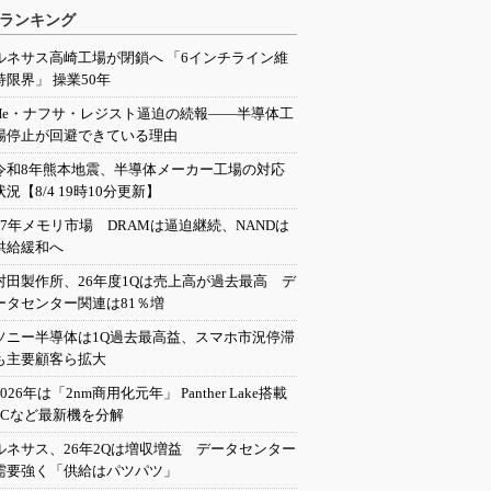
ランキング
ルネサス高崎工場が閉鎖へ 「6インチライン維
持限界」 操業50年
He・ナフサ・レジスト逼迫の続報――半導体工
場停止が回避できている理由
令和8年熊本地震、半導体メーカー工場の対応
状況【8/4 19時10分更新】
27年メモリ市場 DRAMは逼迫継続、NANDは
供給緩和へ
村田製作所、26年度1Qは売上高が過去最高 デ
ータセンター関連は81％増
ソニー半導体は1Q過去最高益、スマホ市況停滞
も主要顧客ら拡大
2026年は「2nm商用化元年」 Panther Lake搭載
PCなど最新機を分解
ルネサス、26年2Qは増収増益 データセンター
需要強く「供給はパツパツ」