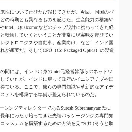
将来性についてたびたび報じてきたが、今回、同国のバ
のどの時期とも異なるものを感じた。生産能力の構築や
ntel、Qualcommなどのチップ設計に携わってきた経
へと転換していくということが非常に現実味を帯びてい
エレクトロニクスや自動車、産業向け、など、インド国
だ。そしてCPO（Co-Packaged Optics）の製造
間には、インド出身のIntel元経営幹部らのネットワ
務していたが、インドに戻って政府のイニシアチブや民
を得ている。ここで、彼らの専門知識や革新的なアイデ
システムを構築する準備が整えられているのだ。
ングディレクターであるSuresh Subramanyam氏に
、長年にわたり培ってきた先端パッケージングの専門知
エコシステムを構築するための方法を見つけ出そうと取