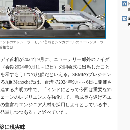
インドのナレンドラ・モディ首相とシンガポールのローレンス・ウ
首相官邸
ィ首相が2024年9月に、ニューデリー郊外のノイダ
024」（会期2024年9月11～13日）の開会式に出席したこと
を示すもう1つの兆候だといえる。SEMIのプレジデン
it Manocha氏は、台湾で2024年9月4～6日に開催さ
024」に関連する声明の中で、「インドにとって今回は重要な節
チェーンのレジリエンスを強化して、急成長を遂げるエ
域の豊富なエンジニア人材を採用しようとしている中、
て発展しつつある」と述べていた。
築に現実味