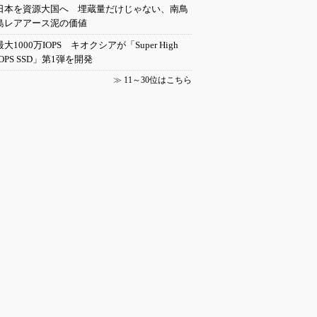
日本を資源大国へ 埋蔵量だけじゃない、南鳥
島レアアース泥の価値
最大1000万IOPS キオクシアが「Super High
IOPS SSD」第1弾を開発
≫
11～30位はこちら