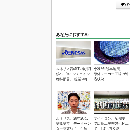
デバ
あなたにおすすめ
ルネサス高崎工場が閉
令和8年熊本地震、半
鎖へ 「6インチライン
導体メーカー工場の対
維持限界」 操業50年
応状況
ルネサス、26年2Qは
マイクロン、AI需要
増収増益 データセン
で広島工場増強へ起工
ター需要強く「供給は
式 1.5兆円投資