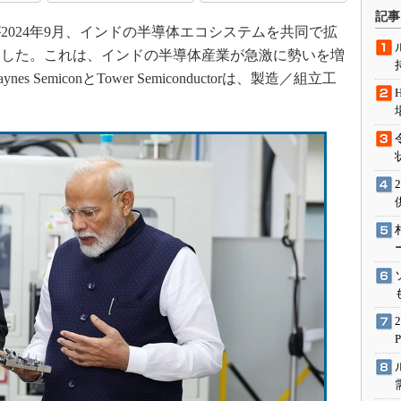
術を知る
記事
024年9月、インドの半導体エコシステムを共同で拡
エンジニア”が仕掛けた社内
念の180日
印した。これは、インドの半導体産業が急激に勢いを増
ションは日本を救うのか
emiconとTower Semiconductorは、製造／組立工
IoT通信
ナリスト「未来展望」
愛されないエンジニア」の
行動論