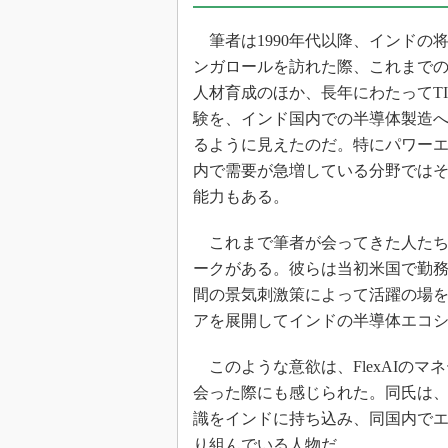
筆者は1990年代以降、インドの
ンガロールを訪れた際、これまで
人材育成のほか、長年にわたってTIやI
験を、インド国内での半導体製造
るように見えたのだ。特にパワー
内で需要が急増している分野ではそれが顕著
能力もある。
これまで筆者が会ってきた人たちの
ークがある。彼らは当初米国で勤
間の景気刺激策によって活躍の場
アを展開してインドの半導体エコ
このような意欲は、FlexAIのマネージ
会った際にも感じられた。同氏は
識をインドに持ち込み、同国内で
り組んでいる人物だ。