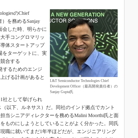
ogiesのChief
任者）を務めるSanjay
が面会した時、明らかに
、大手コングロマリッ
半導体スタートアップ
市場をターゲットに、実
と競合する
SPを開発するためのエンジ
ち上げる計画があると
L&T Semiconductor Technologies Chief
Development Officer（最高開発責任者）の
Sanjay Gupta氏
1社として挙げられ
ス（以下、ルネサス）だ。同社のインド拠点でカント
ニアディレクターを務めるMalini Moorthi氏と面
スをものにしようとしていることがよく分かった。同氏
現職に就いてまだ1年半ほどだが、エンジニアリング