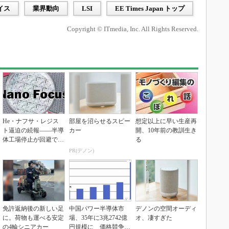
イス
業界動向
LSI
EE Times Japan トップ
Copyright © ITmedia, Inc. All Rights Reserved.
He・ナフサ・レジス
部屋を沼らせるスピー
想定以上に早い生産再
ト逼迫の続報――半導
カー
開、10年前の教訓生き
体工場停止が回避でき
る
ている理由
PR(デノン)
免許返納後の新しい足
中国パワー半導体市
デノンの空間オーディ
に。荷物も運べる安定
場、35年に3兆2742億
オ、凄すぎた
の4輪シニアカー
円規模に 価格競争さ