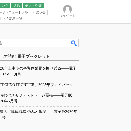
シング
通信
テスト/計測
ーボンニュートラル
展示会
マイページ
全記事一覧
l
ンピューティング
して読む 電子ブックレット
IER
026年上半期の半導体業界を振り返る――電子
2026年7月号
TECHNO-FRONTIER」2025年プレイバック
I時代のメモリ／ストレージ覇権――電子版
026年5月号
湾の半導体戦略 強みと限界――電子版2026年
月号