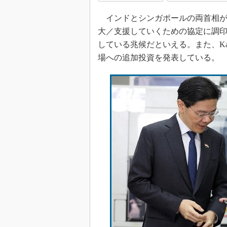
光伝送技
インドとシンガポールの両首相が2
“異端児
改革、執
大／支援していくための協定に調
イノベー
している兆候だといえる。また、Kaynes S
場への追加投資を発表している。
JASA発
IHSア
「英語に
ための新