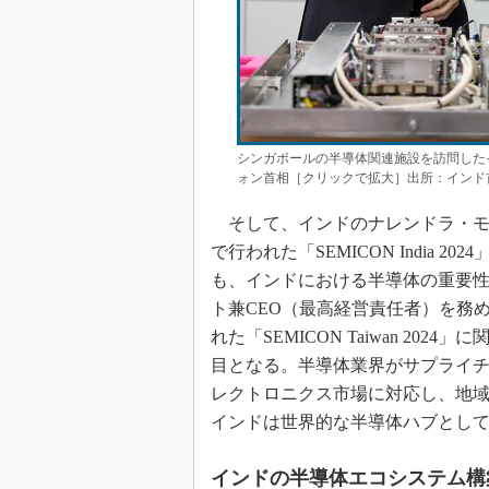
シンガポールの半導体関連施設を訪問した
ォン首相［クリックで拡大］出所：インド
そして、インドのナレンドラ・モデ
で行われた「SEMICON India 2
も、インドにおける半導体の重要性
ト兼CEO（最高経営責任者）を務めるAj
れた「SEMICON Taiwan 2
目となる。半導体業界がサプライ
レクトロニクス市場に対応し、地
インドは世界的な半導体ハブとし
インドの半導体エコシステム構