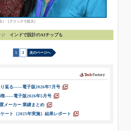
ihan氏（右）［クリックで拡大］
ージ
インドで設計のAIチップも
1
|
2
次のページへ
り返る――電子版2026年7月号
権――電子版2026年5月号
装置メーカー 業績まとめ
ケート（2025年実施）結果レポート