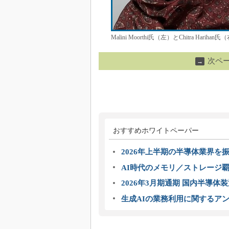
Malini Moorthi氏（左）とChitra Har
次ペ
→
おすすめホワイトペーパー
2026年上半期の半導体業界を振
AI時代のメモリ／ストレージ覇
2026年3月期通期 国内半導体
生成AIの業務利用に関するアン