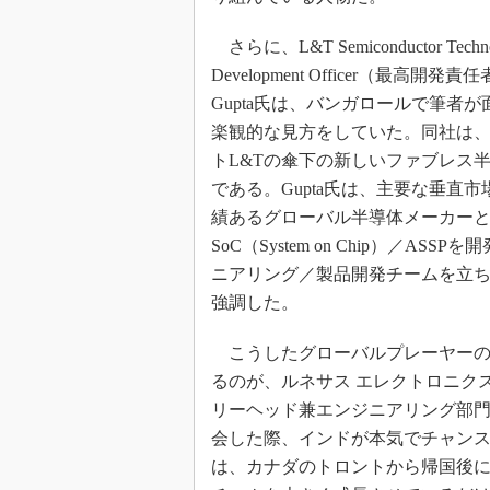
さらに、L&T Semiconductor Technol
Development Officer（最高開発責
Gupta氏は、バンガロールで筆者
楽観的な見方をしていた。同社は
トL&Tの傘下の新しいファブレス
である。Gupta氏は、主要な垂直
績あるグローバル半導体メーカー
SoC（System on Chip）／AS
ニアリング／製品開発チームを立
強調した。
こうしたグローバルプレーヤーの
るのが、ルネサス エレクトロニク
リーヘッド兼エンジニアリング部門担当シ
会した際、インドが本気でチャン
は、カナダのトロントから帰国後に