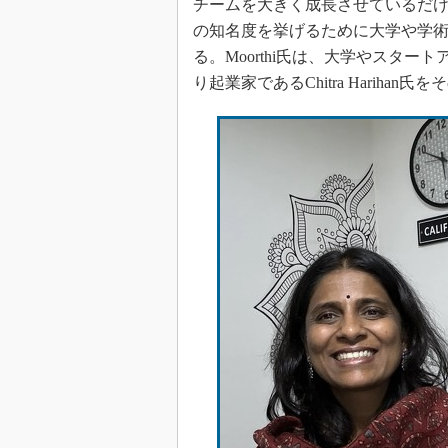
チームを大きく成長させているだ
の知名度を挙げるために大学や学
る。Moorthi氏は、大学やスタ
り起業家であるChitra Harih