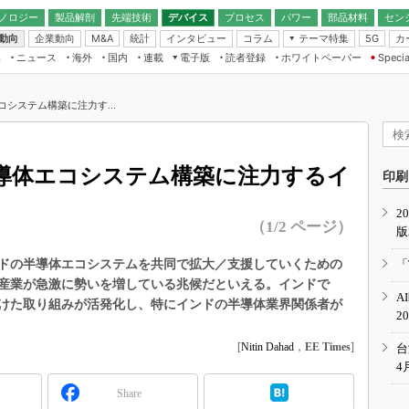
ノロジー
製品解剖
先端技術
デバイス
プロセス
パワー
部品材料
セン
動向
企業動向
統計
インタビュー
コラム
テーマ特集
カ
M&A
5G
ギー
ナログ
無線
集
ニュース
海外
国内
連載
電子版
読者登録
ホワイトペーパー
Specia
フィジカルAI
IoT・エッジコ
モリ
EXPO
Microchip情報
ストレージ通信
EE Times Japan×EDN Japan統合電
エッジAI
子版
I
SEMICON Japan
システム構築に注力す...
デバイス通信
パワーエレクトロニクス
電子ブックレット
イコン
CEATEC
のナノフォーカス
半導体後工程
GA
EdgeTech＋
業界スコープ
導体エコシステム構築に注力するイ
読者調査（EE Times Research）
印刷
TECHNO-FRONT
のエレ・組み込みプレイバ
カーボンニュートラル
2
人とくるま展
（1/2 ページ）
版
IoT
直前エンジニアの社会人大
電源設計（EDN Japan）
ドの半導体エコシステムを共同で拡大／支援していくための
「
数字」で回してみよう
産業が急激に勢いを増している兆候だといえる。インドで
エレクトロニクス入門（EDN
A
Japan）
けた取り組みが活発化し、特にインドの半導体業界関係者が
ード ～Behind the
2
rd
年で起こったこと、次の10年
[
Nitin Dahad
，
EE Times
]
台
こと
4
で探るアジアの新トレンド
Share