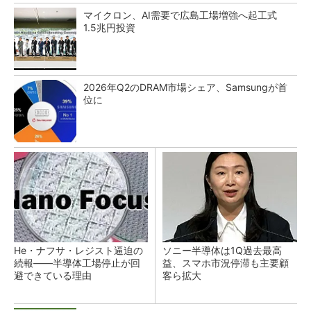
マイクロン、AI需要で広島工場増強へ起工式
1.5兆円投資
2026年Q2のDRAM市場シェア、Samsungが首
位に
He・ナフサ・レジスト逼迫の
ソニー半導体は1Q過去最高
続報――半導体工場停止が回
益、スマホ市況停滞も主要顧
避できている理由
客ら拡大