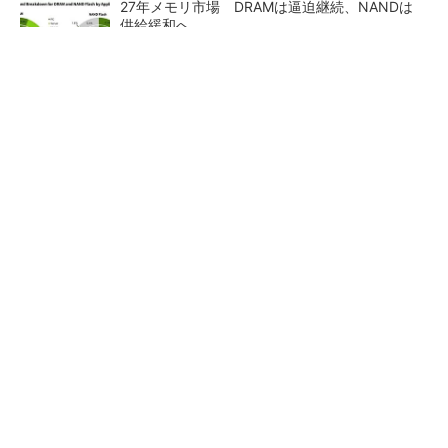
27年メモリ市場 DRAMは逼迫継続、NANDは
供給緩和へ
ルネサス、26年2Qは増収増益 データセンタ
ー需要強く「供給はパツパツ」
Lam Researchフィラッハ拠点40周年 Rapidu
s「最先端半導体支え...