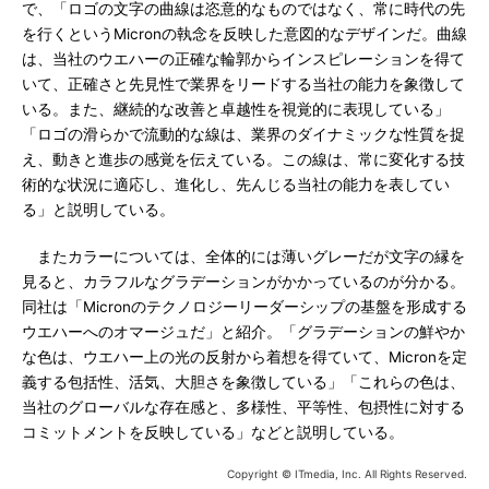
で、「ロゴの文字の曲線は恣意的なものではなく、常に時代の先
を行くというMicronの執念を反映した意図的なデザインだ。曲線
は、当社のウエハーの正確な輪郭からインスピレーションを得て
いて、正確さと先見性で業界をリードする当社の能力を象徴して
いる。また、継続的な改善と卓越性を視覚的に表現している」
「ロゴの滑らかで流動的な線は、業界のダイナミックな性質を捉
え、動きと進歩の感覚を伝えている。この線は、常に変化する技
術的な状況に適応し、進化し、先んじる当社の能力を表してい
る」と説明している。
またカラーについては、全体的には薄いグレーだが文字の縁を
見ると、カラフルなグラデーションがかかっているのが分かる。
同社は「Micronのテクノロジーリーダーシップの基盤を形成する
ウエハーへのオマージュだ」と紹介。「グラデーションの鮮やか
な色は、ウエハー上の光の反射から着想を得ていて、Micronを定
義する包括性、活気、大胆さを象徴している」「これらの色は、
当社のグローバルな存在感と、多様性、平等性、包摂性に対する
コミットメントを反映している」などと説明している。
Copyright © ITmedia, Inc. All Rights Reserved.