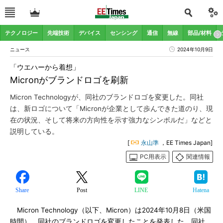
テクノロジー
先端技術
デバイス
センシング
通信
無線
部品/材料
ニュース
2024年10月9日
「ウエハーから着想」
Micronがブランドロゴを刷新
Micron Technologyが、同社のブランドロゴを変更した。同社
は、新ロゴについて「Micronが企業として歩んできた道のり、現
在の状況、そして将来の方向性を示す強力なシンボルだ」などと
説明している。
[
永山準
，EE Times Japan]
PC用表示
関連情報
Share
Post
LINE
Hatena
Micron Technology（以下、Micron）は2024年10月8日（米国
時間）、同社のブランドロゴを変更したことを発表した。同社