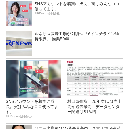
SNSアカウントを着実に成長。実はみんなココ
使ってます。
PR(Dreaw合同会社)
ルネサス高崎工場が閉鎖へ 「6インチライン維
持限界」 操業50年
SNSアカウントを着実に成
村田製作所、26年度1Qは売上
長。実はみんなココ使ってま
高が過去最高 データセンタ
す。
ー関連は81％増
PR(Dreaw合同会社)
ソニー半導体は1Q過去最高益、スマホ市況停滞