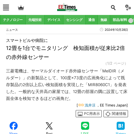
テクノロジー
先端技術
デバイス
センシング
通信
無線
部品/材料
ニュース
2024年10月28日
スマートビルや病院に
12畳を1台でモニタリング 検知面積が従来比2倍
の赤外線センサー
（1/2 ページ）
三菱電機は、サーマルダイオード赤外線センサー「MelDIR（メ
ルダー）」の新製品として、100度×73度の広画角化によって既
存製品の2倍以上広い検知面積を実現した「MIR8060C1」を発表
した。一般的な天井高の家屋では、12畳の部屋の隅に設置して床
面全体を検知できるほどの画角だ。
[
浅井涼
，EE Times Japan]
PC用表示
関連情報
Share
Post
LINE
Hatena