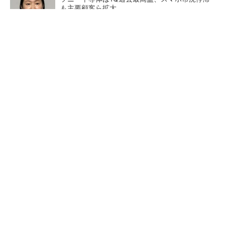
も主要顧客ら拡大
トランスと平滑コイルを「一体化」 電源サイズ
を3分の2に
マイクロン、AI需要で広島工場増強へ起工式
1.5兆円投資
He・ナフサ・レジスト逼迫の
ガシガシ使えるヘッドホン。