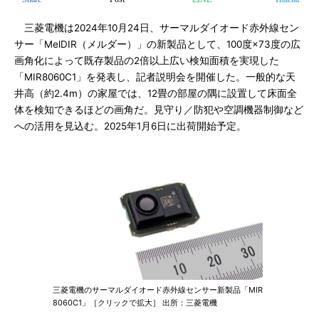
三菱電機は2024年10月24日、サーマルダイオード赤外線セン
サー「MelDIR（メルダー）」の新製品として、100度×73度の広
画角化によって既存製品の2倍以上広い検知面積を実現した
「MIR8060C1」を発表し、記者説明会を開催した。一般的な天
井高（約2.4m）の家屋では、12畳の部屋の隅に設置して床面全
体を検知できるほどの画角だ。見守り／防犯や空調機器制御など
への活用を見込む。2025年1月6日に出荷開始予定。
三菱電機のサーマルダイオード赤外線センサー新製品「MIR
8060C1」［クリックで拡大］ 出所：三菱電機