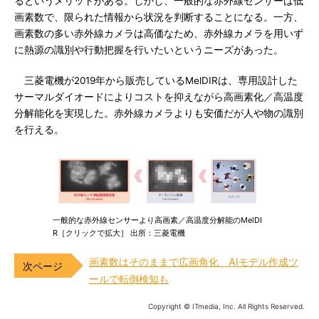
るというメリットがある。しかし、一般的な赤外線センサーは低
画素数で、限られた情報から状況を判断することになる。一方、
画素数の多い赤外線カメラは高価なため、赤外線カメラを用いず
に熱源の識別や行動把握を行いたいというニーズがあった。
三菱電機が2019年から販売しているMelDIRは、専用設計した
サーマルダイオードによりコストを抑えながら高画素化／高温度
分解能化を実現した。赤外線カメラよりも安価だが人や物の識別
を行える。
一般的な赤外線センサーより高画素／高温度分解能のMelDI
R［クリックで拡大］ 出所：三菱電機
画素数はそのままで広画角化 AIモデル作成ツ
ールで転倒検知も
Copyright © ITmedia, Inc. All Rights Reserved.