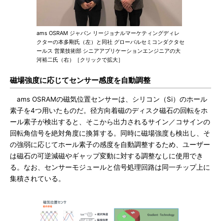
ams OSRAM ジャパン リージョナルマーケティングディレ
クターの本多剛氏（左）と同社 グローバルセミコンダクタセ
ールス 営業技術部 シニアアプリケーションエンジニアの大
河裕二氏（右）［クリックで拡大］
磁場強度に応じてセンサー感度を自動調整
ams OSRAMの磁気位置センサーは、シリコン（Si）のホール
素子を4つ用いたものだ。径方向着磁のディスク磁石の回転をホ
ール素子が検出すると、そこから出力されるサイン／コサインの
回転角信号を絶対角度に換算する。同時に磁場強度も検出し、そ
の強弱に応じてホール素子の感度を自動調整するため、ユーザー
は磁石の可逆減磁やギャップ変動に対する調整なしに使用でき
る。なお、センサーモジュールと信号処理回路は同一チップ上に
集積されている。