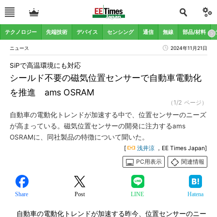
テクノロジー
先端技術
デバイス
センシング
通信
無線
部品/材料
ニュース
2024年11月21日
SiPで高温環境にも対応
シールド不要の磁気位置センサーで自動車電動化
を推進 ams OSRAM
（1/2 ページ）
自動車の電動化トレンドが加速する中で、位置センサーのニーズ
が高まっている。磁気位置センサーの開発に注力するams
OSRAMに、同社製品の特徴について聞いた。
[
浅井涼
，EE Times Japan]
PC用表示
関連情報
Share
Post
LINE
Hatena
自動車の電動化トレンドが加速する昨今、位置センサーのニー