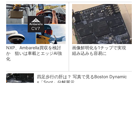
NXP、Ambarella買収を検討
画像鮮明化を1チップで実現
か 狙いは車載とエッジAI強
組み込みも容易に
化
四足歩行の肝は？ 写真で見るBoston Dynamic
s「Spot」分解展示
マイクロン、AI需要で広島工場増強へ起工式
1.5兆円投資