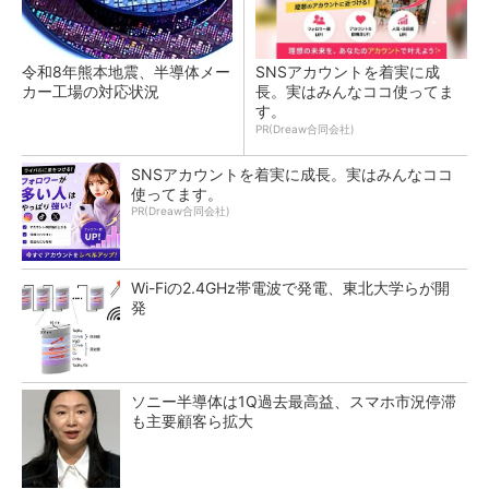
令和8年熊本地震、半導体メー
SNSアカウントを着実に成
カー工場の対応状況
長。実はみんなココ使ってま
す。
PR(Dreaw合同会社)
SNSアカウントを着実に成長。実はみんなココ
使ってます。
PR(Dreaw合同会社)
Wi-Fiの2.4GHz帯電波で発電、東北大学らが開
発
ソニー半導体は1Q過去最高益、スマホ市況停滞
も主要顧客ら拡大