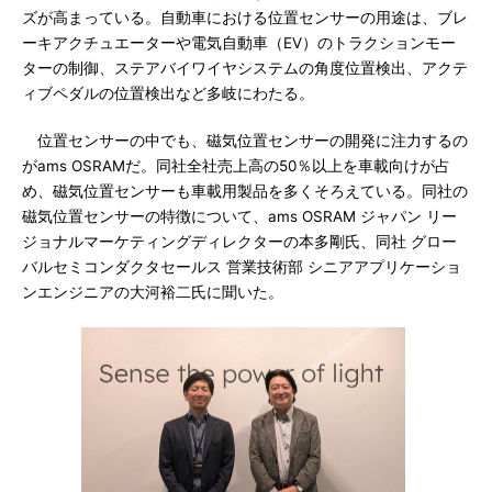
ズが高まっている。自動車における位置センサーの用途は、ブレ
ーキアクチュエーターや電気自動車（EV）のトラクションモー
ターの制御、ステアバイワイヤシステムの角度位置検出、アクテ
ィブペダルの位置検出など多岐にわたる。
位置センサーの中でも、磁気位置センサーの開発に注力するの
がams OSRAMだ。同社全社売上高の50％以上を車載向けが占
め、磁気位置センサーも車載用製品を多くそろえている。同社の
磁気位置センサーの特徴について、ams OSRAM ジャパン リー
ジョナルマーケティングディレクターの本多剛氏、同社 グロー
バルセミコンダクタセールス 営業技術部 シニアアプリケーショ
ンエンジニアの大河裕二氏に聞いた。