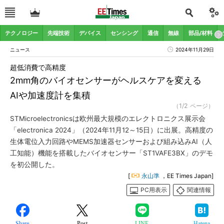
テクノロジー
先端技術
デバイス
センシング
通信
無線
部品/材料
ニュース
2024年11月29日
超低消費で高精度
2mm角のバイオセンサーがヘルスケアを変える
AIや加速度計を集積
（1/2 ページ）
STMicroelectronicsは欧州最大規模のエレクトロニクス展示会
「electronica 2024」（2024年11月12～15日）に出展。高精度の
生体電位入力回路やMEMS加速器センサーおよび組み込みAI（人
工知能）機能を搭載したバイオセンサー「ST1VAFE3BX」のデモ
を初公開した。
[
永山準
，EE Times Japan]
PC用表示
関連情報
Share
Post
LINE
Hatena