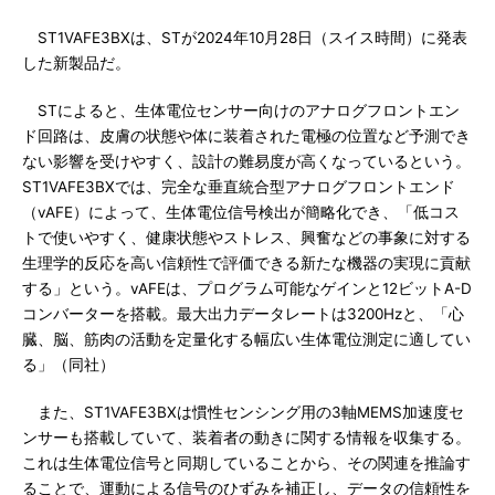
ST1VAFE3BXは、STが2024年10月28日（スイス時間）に発表
した新製品だ。
STによると、生体電位センサー向けのアナログフロントエン
ド回路は、皮膚の状態や体に装着された電極の位置など予測でき
ない影響を受けやすく、設計の難易度が高くなっているという。
ST1VAFE3BXでは、完全な垂直統合型アナログフロントエンド
（vAFE）によって、生体電位信号検出が簡略化でき、「低コス
トで使いやすく、健康状態やストレス、興奮などの事象に対する
生理学的反応を高い信頼性で評価できる新たな機器の実現に貢献
する」という。vAFEは、プログラム可能なゲインと12ビットA-D
コンバーターを搭載。最大出力データレートは3200Hzと、「心
臓、脳、筋肉の活動を定量化する幅広い生体電位測定に適してい
る」（同社）
また、ST1VAFE3BXは慣性センシング用の3軸MEMS加速度セ
ンサーも搭載していて、装着者の動きに関する情報を収集する。
これは生体電位信号と同期していることから、その関連を推論す
ることで、運動による信号のひずみを補正し、データの信頼性を