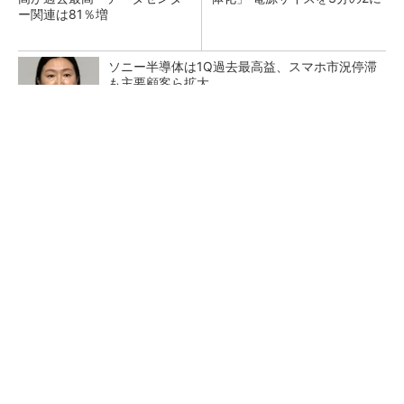
ー関連は81％増
ソニー半導体は1Q過去最高益、スマホ市況停滞
も主要顧客ら拡大
部屋を一瞬で没入空間にするガジェット
PR(デノン)
日本を資源大国へ 埋蔵量だけじゃない、南鳥
島レアアース泥の価値