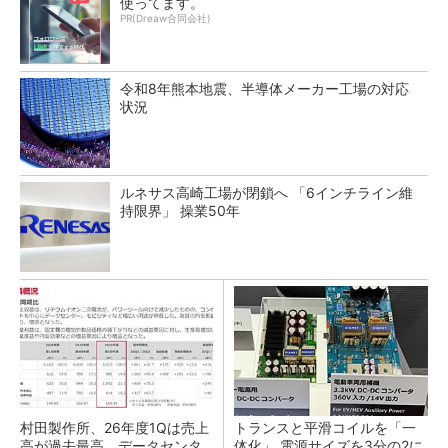
使ってます。
PR(Dreaw合同会社)
令和8年熊本地震、半導体メーカー工場の対応
状況
ルネサス高崎工場が閉鎖へ 「6インチライン維
持限界」 操業50年
村田製作所、26年度1Qは売上
トランスと平滑コイルを「一
高が過去最高 データセンタ
体化」 電源サイズを3分の2に