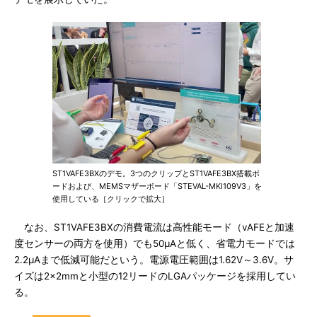
ST1VAFE3BXのデモ。3つのクリップとST1VAFE3BX搭載ボ
ードおよび、MEMSマザーボード「STEVAL-MKI109V3」を
使用している［クリックで拡大］
なお、ST1VAFE3BXの消費電流は高性能モード（vAFEと加速
度センサーの両方を使用）でも50μAと低く、省電力モードでは
2.2μAまで低減可能だという。電源電圧範囲は1.62V～3.6V。サ
イズは2×2mmと小型の12リードのLGAパッケージを採用してい
る。