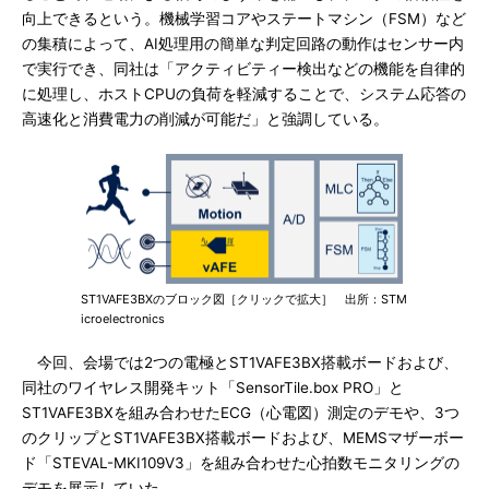
向上できるという。機械学習コアやステートマシン（FSM）など
の集積によって、AI処理用の簡単な判定回路の動作はセンサー内
で実行でき、同社は「アクティビティー検出などの機能を自律的
に処理し、ホストCPUの負荷を軽減することで、システム応答の
高速化と消費電力の削減が可能だ」と強調している。
ST1VAFE3BXのブロック図［クリックで拡大］ 出所：STM
icroelectronics
今回、会場では2つの電極とST1VAFE3BX搭載ボードおよび、
同社のワイヤレス開発キット「SensorTile.box PRO」と
ST1VAFE3BXを組み合わせたECG（心電図）測定のデモや、3つ
のクリップとST1VAFE3BX搭載ボードおよび、MEMSマザーボー
ド「STEVAL-MKI109V3」を組み合わせた心拍数モニタリングの
デモを展示していた。