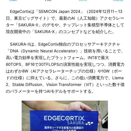
EdgeCortixは「SEMICON Japan 2024」（2024年12月11～13
日、東京ビッグサイト）で、最新のAI（人工知能）アクセラレー
ター「SAKURA-II」のデモや、チップレット集積型半導体として
現在開発中の「SAKURA-X」のコンセプトなどを紹介した。
SAKURA-IIは、EdgeCortix独自のプロセッサアーキテクチャ
「DNA（Dynamic Neural Accelerator）」技術を用いることで、
高い電力効率を実現したプラットフォーム。INT8で最大
60TOPS、BF16で30TFLOPSの演算性能を実現しつつ、消費電力
はわずか8W（AIアクセラレーターチップの仕様）や10W（ボー
ドの仕様）に抑えている。さらに、この低い消費電力で、Llama
2、Stable Diffusion、Vision Transformer（ViT）といった数十億
のパラメーターを持つAIモデルをサポートする。