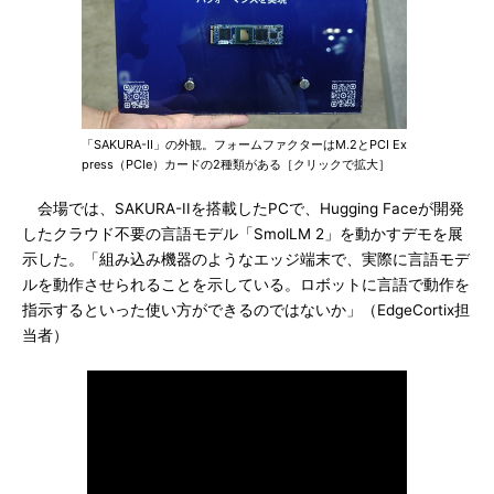
「SAKURA-II」の外観。フォームファクターはM.2とPCI Ex
press（PCIe）カードの2種類がある［クリックで拡大］
会場では、SAKURA-IIを搭載したPCで、Hugging Faceが開発
したクラウド不要の言語モデル「SmolLM 2」を動かすデモを展
示した。「組み込み機器のようなエッジ端末で、実際に言語モデ
ルを動作させられることを示している。ロボットに言語で動作を
指示するといった使い方ができるのではないか」（EdgeCortix担
当者）