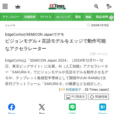
テクノロジー
先端技術
デバイス
センシング
通信
無線
部品/材料
ニュース
2025年1月15日
EdgeCortixがSEMICON Japanでデモ
ビジョンモデル＋言語モデルをエッジで動作可能
なアクセラレーター
（1/2 ページ）
EdgeCortixは「SEMICON Japan 2024」（2024年12月11～13
日、東京ビッグサイト）に出展。AI（人工知能）アクセラレータ
ー「SAKURA-II」でビジョンモデルや言語モデルを動作させるデ
モや、チップレット集積型半導体として開発中のAI-RAN向け次
世代プラットフォーム「SAKURA-X」の概要などを紹介した。
[
村尾麻悠子
，EE Times Japan]
PC用表示
関連情報
Share
Post
LINE
Hatena