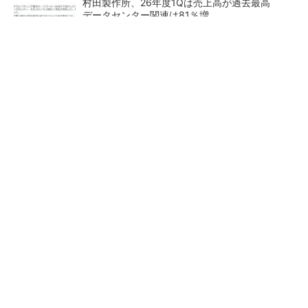
村田製作所、26年度1Qは売上高が過去最高
データセンター関連は81％増
トランスと平滑コイルを「一体化」 電源サイズ
を3分の2に
AIサーバ向け「生産キャパシティー超える受
注」ローム
27年メモリ市場 DRAMは逼
人の動きをまねるロボットで