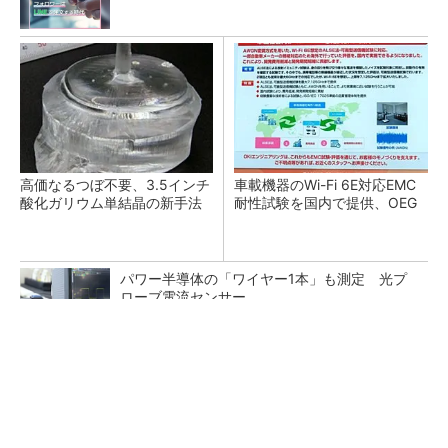
高価なるつぼ不要、3.5インチ
車載機器のWi-Fi 6E対応EMC
酸化ガリウム単結晶の新手法
耐性試験を国内で提供、OEG
パワー半導体の「ワイヤー1本」も測定 光プ
ローブ電流センサー
SNSアカウントを着実に成長。実はみんなココ
使ってます。
PR(Dreaw合同会社)