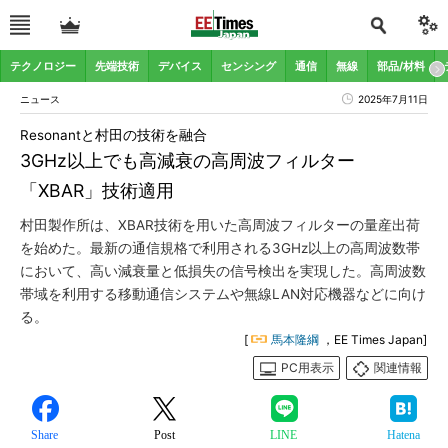
テクノロジー
先端技術
デバイス
センシング
通信
無線
部品/材料
ニュース
2025年7月11日
Resonantと村田の技術を融合
3GHz以上でも高減衰の高周波フィルター
「XBAR」技術適用
村田製作所は、XBAR技術を用いた高周波フィルターの量産出荷
を始めた。最新の通信規格で利用される3GHz以上の高周波数帯
において、高い減衰量と低損失の信号検出を実現した。高周波数
帯域を利用する移動通信システムや無線LAN対応機器などに向け
る。
[
馬本隆綱
，EE Times Japan]
PC用表示
関連情報
Share
Post
LINE
Hatena