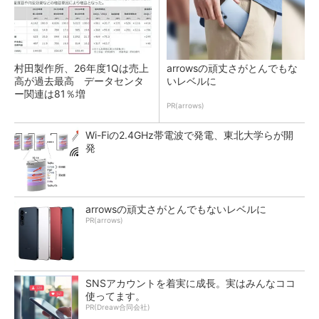
村田製作所、26年度1Qは売上
arrowsの頑丈さがとんでもな
高が過去最高 データセンタ
いレベルに
ー関連は81％増
PR(arrows)
Wi-Fiの2.4GHz帯電波で発電、東北大学らが開
発
arrowsの頑丈さがとんでもないレベルに
PR(arrows)
SNSアカウントを着実に成長。実はみんなココ
使ってます。
PR(Dreaw合同会社)