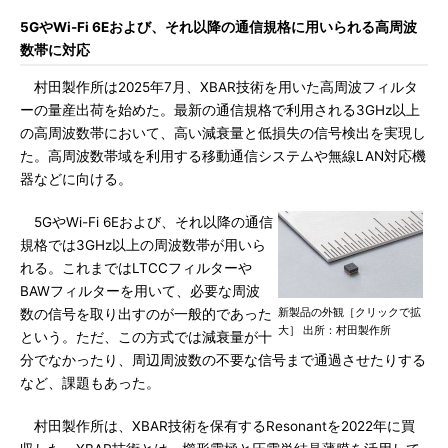
5GやWi-Fi 6Eおよび、それ以降の通信規格に用いられる高周波
数帯に対応
村田製作所は2025年7月、XBAR技術を用いた高周波フィルタ
ーの量産出荷を始めた。最新の通信規格で利用される3GHz以上
の高周波数帯において、高い減衰量と低損失の信号検出を実現し
た。高周波数帯域を利用する移動通信システムや無線LAN対応機
器などに向ける。
5GやWi-Fi 6Eおよび、それ以降の通信
規格では3GHz以上の周波数帯が用いら
れる。これまではLTCCフィルターや
BAWフィルターを用いて、必要な周波
新製品の外観［クリックで拡
数の信号を取り出すのが一般的であった
大］ 出所：村田製作所
という。ただ、この方式では減衰量が十
分でなかったり、周辺周波数の不要な信号まで通過させたりする
など、課題もあった。
村田製作所は、XBAR技術を保有するResonantを2022年に買