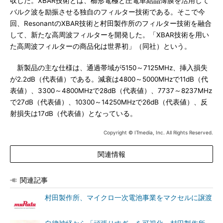
収した。XBAR技術とは、櫛形電極と圧電単結晶薄膜を活用して
バルク波を励振させる独自のフィルター技術である。そこで今
回、ResonantのXBAR技術と村田製作所のフィルター技術を融合
して、新たな高周波フィルターを開発した。「XBAR技術を用い
た高周波フィルターの商品化は世界初」（同社）という。
新製品の主な仕様は、通過帯域が5150～7125MHz、挿入損失
が2.2dB（代表値）である。減衰は4800～5000MHzで11dB（代
表値）、3300～4800MHzで28dB（代表値）、7737～8237MHz
で27dB（代表値）、10300～14250MHzで26dB（代表値）、反
射損失は17dB（代表値）となっている。
Copyright © ITmedia, Inc. All Rights Reserved.
関連情報
関連記事
村田製作所、マイクロ一次電池事業をマクセルに譲渡