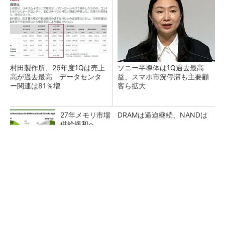
村田製作所、26年度1Qは売上
ソニー半導体は1Q過去最高
高が過去最高 データセンタ
益、スマホ市況停滞も主要顧
ー関連は81％増
客ら拡大
27年メモリ市場 DRAMは逼迫継続、NANDは
供給緩和へ
マイクロン、AI需要で広島工場増強へ起工式
1.5兆円投資
ルネサス、26年2Qは増収増益 データセンタ