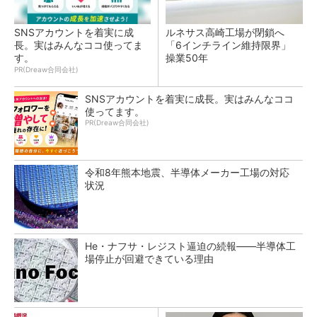
SNSアカウントを着実に成
ルネサス高崎工場が閉鎖へ
長。実はみんなココ使ってま
「6インチライン維持限界」
す。
操業50年
PR(Dreaw合同会社)
SNSアカウントを着実に成長。実はみんなココ
使ってます。
PR(Dreaw合同会社)
令和8年熊本地震、半導体メーカー工場の対応
状況
He・ナフサ・レジスト逼迫の続報――半導体工
場停止が回避できている理由