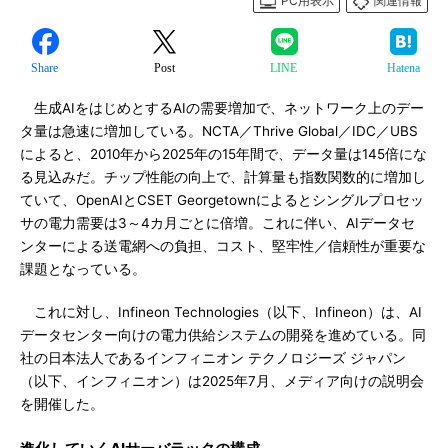
PC用表示
関連情報
Share
Post
LINE
Hatena
生成AIをはじめとするAIの需要増加で、ネットワーク上のデー
タ量は急速に増加している。NCTA／Thrive Global／IDC／UBS
によると、2010年から2025年の15年間で、データ量は145倍にな
る見込みだ。チップ性能の向上で、計算量も指数関数的に増加し
ていて、OpenAIとCSET Georgetownによるとシングルプロセッ
サの電力需要は3～4カ月ごとに倍増。これに伴い、AIデータセ
ンターによる送電網への負担、コスト、堅牢性／信頼性が重要な
課題となっている。
これに対し、Infineon Technologies（以下、Infineon）は、AI
データセンター向けの電力供給システムの開発を進めている。同
社の日本法人であるインフィニオン テクノロジーズ ジャパン
（以下、インフィニオン）は2025年7月、メディア向けの説明会
を開催した。