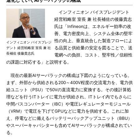
進化していくAIサーバラックの構成
インフィニオン バイスプレジデント
経営戦略室 室長 兼 社長補佐の後藤貴志
氏は「Infineonは、エネルギー効率の改
善、電力密度向上、システム全体の堅牢
性の向上、垂直統合した製造フローによ
インフィニオン バイスプレジ
る品質と供給量の安定を図ることで、送
デント 経営戦略室 室長 兼 社
長補佐 後藤貴志氏
電網への負担、コスト、堅牢性／信頼性
の課題に対応する」と説明する。
現在の最新AIサーバラックの構成は下図のようになっている。
まず、外部から供給される200～400V程度の交流電力を、電力供
給ユニット（PSU）で50Vの直流電力に変換する。その後計算処
理などを行うITトレイに電力が供給され、ITトレイ内でもさらに
中間バスコンバーター（IBC）や電圧レギュレーターモジュール
（VRM）で電圧を下げてGPUなどに電力を供給する。これに加
え、停電などに備えるバッテリーバックアップユニット（BBU）
やスーパーキャパシターも含めてAIサーバラックが構成されてい
る。