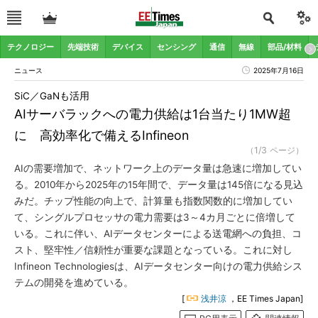
テクノロジー
先端技術
デバイス
センシング
通信
無線
部品/材料
ニュース
2025年7月16日
SiC／GaNも活用
AIサーバラックへの電力供給は1台当たり1MW超
に 高効率化で備えるInfineon
（1/3 ページ）
AIの需要増加で、ネットワーク上のデータ量は急速に増加してい
る。2010年から2025年の15年間で、データ量は145倍になる見込
みだ。チップ性能の向上で、計算量も指数関数的に増加してい
て、シングルプロセッサの電力需要は3～4カ月ごとに倍増して
いる。これに伴い、AIデータセンターによる送電網への負担、コ
スト、堅牢性／信頼性が重要な課題となっている。これに対し
Infineon Technologiesは、AIデータセンター向けの電力供給シス
テムの開発を進めている。
[
浅井涼
，EE Times Japan]