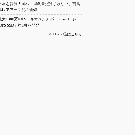
日本を資源大国へ 埋蔵量だけじゃない、南鳥
島レアアース泥の価値
最大1000万IOPS キオクシアが「Super High
IOPS SSD」第1弾を開発
≫
11～30位はこちら