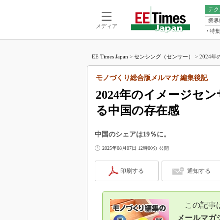
テク
業界
電池／エネル
ア
メディア
特
メ
福田昭の
LS
EE Times Japan
>
センシング（センサー）
>
2024
福田昭の
マ
湯之上隆
モノづくり総合版メルマガ 編集後記
FP
大山聡の
2024年のイメージセ
大原雄介
る中国の存在感
ック
リタイア
学漂流記
中国のシェアは19％に。
世界を「
2025年08月07日 12時00分 公開
踊るバズワ
印刷する
通知する
Buzzwo
この10
で起こる
この記事は、
製品分解
メールマガ