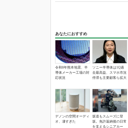
あなたにおすすめ
令和8年熊本地震、半
ソニー半導体は1Q過
導体メーカー工場の対
去最高益、スマホ市況
応状況
停滞も主要顧客ら拡大
デノンの空間オーディ
坂道もスムーズに登
オ、凄すぎた
坂。免許返納後の日常
を支えるシニアカー