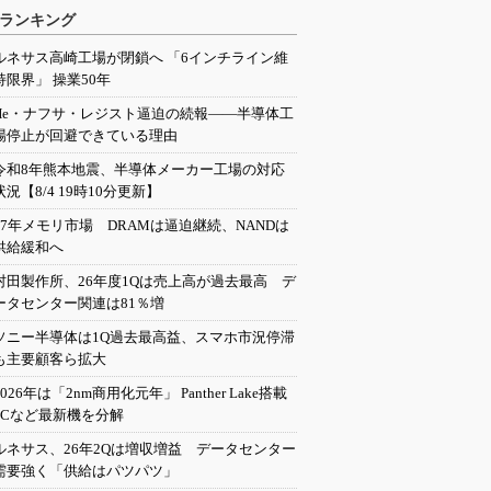
ランキング
ルネサス高崎工場が閉鎖へ 「6インチライン維
持限界」 操業50年
He・ナフサ・レジスト逼迫の続報――半導体工
場停止が回避できている理由
令和8年熊本地震、半導体メーカー工場の対応
状況【8/4 19時10分更新】
27年メモリ市場 DRAMは逼迫継続、NANDは
供給緩和へ
村田製作所、26年度1Qは売上高が過去最高 デ
ータセンター関連は81％増
ソニー半導体は1Q過去最高益、スマホ市況停滞
も主要顧客ら拡大
2026年は「2nm商用化元年」 Panther Lake搭載
PCなど最新機を分解
ルネサス、26年2Qは増収増益 データセンター
需要強く「供給はパツパツ」