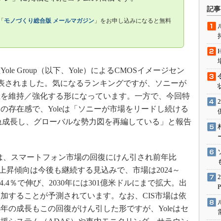
術を知る
記事
エンジニア”が仕掛けた社内
「
モノづくり総合版 メールマガジン
」をお申し込みになると無料
念の180日
ションは日本を救うのか
IoT通信
 Group（以下、Yole）によるCMOSイメージセン
ナリスト「未来展望」
発表されました。気になるランキングですが、ソニーが
愛されないエンジニア」の
行動論
地位を維持／強化する形になっています。一方で、今回特
の存在感で、Yoleは「ソニーが市場をリードし続ける
カーが急成長し、グローバルな勢力図を再編している」と報告
S市場は、スマートフォン市場の回復にけん引され前年比
の上昇傾向は今後も継続する見込みで、市場は2024～
4.4％で伸び、2030年には301億米ドルにまで拡大。出
増加することが予測されています。なお、CIS市場は依
4年の成長もこの回復がけん引した形ですが、Yoleはセ