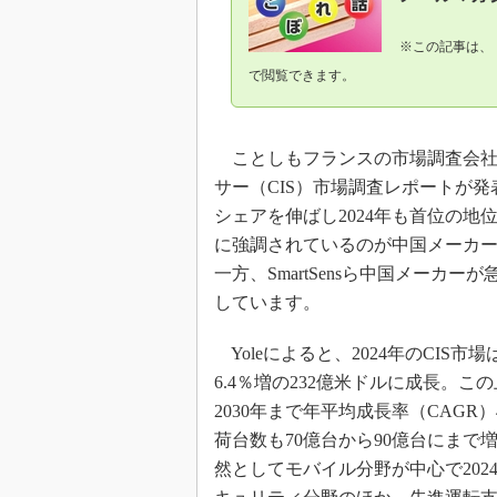
光伝送技
“異端児
※この記事は、
改革、執
で閲覧できます。
イノベー
JASA発
ことしもフランスの市場調査会社Yole
IHSア
サー（CIS）市場調査レポートが
「英語に
ための新
シェアを伸ばし2024年も首位の
に強調されているのが中国メーカー
一方、SmartSensら中国メー
しています。
Yoleによると、2024年のCI
6.4％増の232億米ドルに成長。こ
2030年まで年平均成長率（CAGR）
荷台数も70億台から90億台にまで
然としてモバイル分野が中心で202