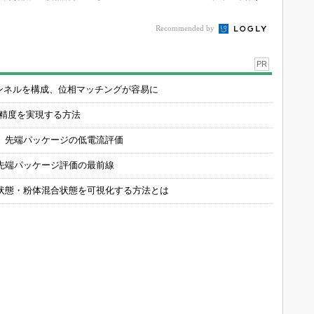
らに激化
要に」
Recommended by
PR
チャンネルを構成、位相マッチングが容易に
の精度を実現する方法
 先端パッケージの低電流評価
先端パッケージ評価の最前線
状態・粉体混合状態を可視化する方法とは