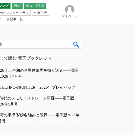
シング
通信
テスト/計測
ーボンニュートラル
展示会
マイページ
全記事一覧
l
ンピューティング
して読む 電子ブックレット
IER
026年上半期の半導体業界を振り返る――電子
2026年7月号
TECHNO-FRONTIER」2025年プレイバック
I時代のメモリ／ストレージ覇権――電子版
026年5月号
湾の半導体戦略 強みと限界――電子版2026年
月号