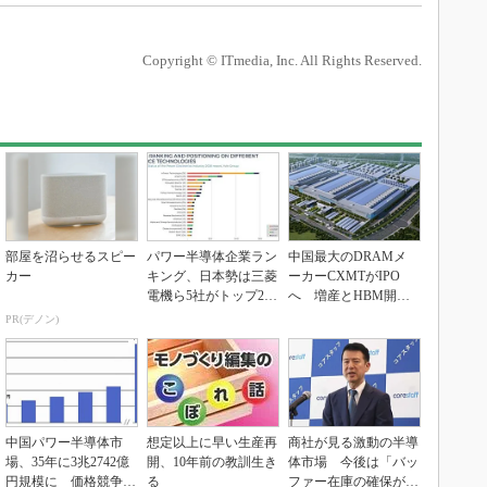
Copyright © ITmedia, Inc. All Rights Reserved.
部屋を沼らせるスピー
パワー半導体企業ラン
中国最大のDRAMメ
カー
キング、日本勢は三菱
ーカーCXMTがIPO
電機ら5社がトップ20
へ 増産とHBM開発
入り
で存在感
PR(デノン)
中国パワー半導体市
想定以上に早い生産再
商社が見る激動の半導
場、35年に3兆2742億
開、10年前の教訓生き
体市場 今後は「バッ
円規模に 価格競争さ
る
ファー在庫の確保が重