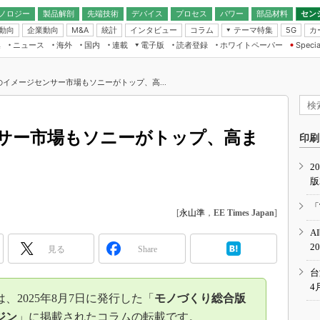
ノロジー
製品解剖
先端技術
デバイス
プロセス
パワー
部品材料
セン
動向
企業動向
統計
インタビュー
コラム
テーマ特集
カ
M&A
5G
ギー
ナログ
無線
集
ニュース
海外
国内
連載
電子版
読者登録
ホワイトペーパー
Specia
フィジカルAI
IoT・エッジコ
モリ
EXPO
Microchip情報
ストレージ通信
EE Times Japan×EDN Japan統合電
エッジAI
子版
I
SEMICON Japan
年のイメージセンサー市場もソニーがトップ、高...
デバイス通信
パワーエレクトロニクス
電子ブックレット
イコン
CEATEC
のナノフォーカス
半導体後工程
GA
EdgeTech＋
業界スコープ
ンサー市場もソニーがトップ、高ま
読者調査（EE Times Research）
印刷
TECHNO-FRONT
のエレ・組み込みプレイバ
カーボンニュートラル
2
人とくるま展
版
IoT
直前エンジニアの社会人大
電源設計（EDN Japan）
「
[
永山準
，
EE Times Japan
]
数字」で回してみよう
エレクトロニクス入門（EDN
A
Japan）
ード ～Behind the
2
rd
見る
Share
年で起こったこと、次の10年
台
こと
4
2025年8月7日に発行した「
モノづくり総合版
で探るアジアの新トレンド
ジン
」に掲載されたコラムの転載です。