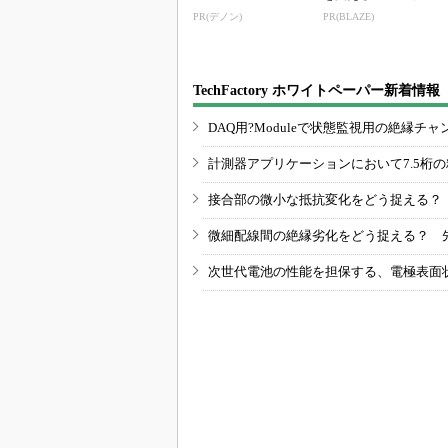
PR(デノン)
PR(BLAZE)
TechFactory ホワイトペーパー新着情報
DAQ用?Moduleで状態監視用の絶縁
計測器アプリケーションにおいて7.5桁
接合部の微小な抵抗変化をどう捉える？
微細配線間の絶縁劣化をどう捉える？ 
次世代電池の性能を担保する、電極表面