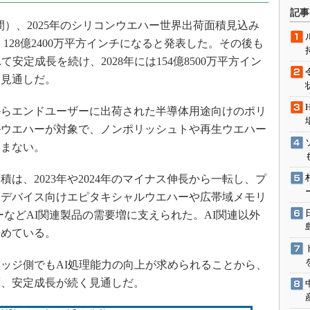
術を知る
記事
国時間）、2025年のシリコンウエハー世界出荷面積見込み
エンジニア”が仕掛けた社内
念の180日
128億2400万平方インチになると発表した。その後も
ションは日本を救うのか
安定成長を続け、2028年には154億8500万平方イン
る見通しだ。
IoT通信
ナリスト「未来展望」
らエンドユーザーに出荷された半導体用途向けのポリ
愛されないエンジニア」の
ルウエハーが対象で、ノンポリッシュトや再生ウエハー
行動論
含まない。
積は、2023年や2024年のマイナス伸長から一転し、プ
クデバイス向けエピタキシャルウエハーや広帯域メモリ
ーなどAI関連製品の需要増に支えられた。AI関連以外
始めている。
ッジ側でもAI処理能力の向上が求められることから、
面、安定成長が続く見通しだ。