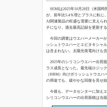
光伝送技
SEMIは2025年10月28日（米
“異端児
改革、執
が、前年比5.4％増とプラスに転じ、
イノベー
AI関連製品の旺盛な需要に支えられて
チになり、過去最高記録を更新す
JASA発
IHSア
今回の調査はウエハーメーカーか
「英語に
ッシュトウエハーとエピタキシャ
ための新
は含まれない。太陽光発電向けも
2025年のシリコンウエハー出荷面
ラス成長となった。最先端ロジッ
（HBM）向けポリッシュトウエハ
の用途でも、緩やかな回復を見せ
今後も、データセンターに加えエ
シリコンウエハーの出荷面積は当