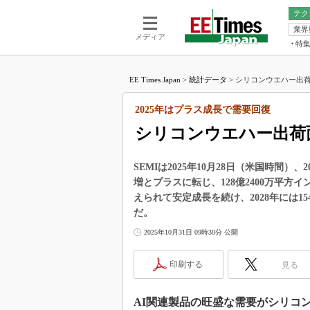
テク
業界
電池／エネル
ア
メディア
特
メ
福田昭の
LS
EE Times Japan
>
統計データ
>
シリコンウエハー出荷面
福田昭の
マ
湯之上隆
2025年はプラス成長で需要回復
FP
大山聡の
シリコンウエハー出荷面
大原雄介
ック
SEMIは2025年10月28日（米国時間
リタイア
増とプラスに転じ、128億2400万平
学漂流記
えられて安定成長を続け、2028年には1
世界を「
だ。
踊るバズワ
2025年10月31日 09時30分 公開
Buzzwo
この10
印刷する
見る
で起こる
製品分解
AI関連製品の旺盛な需要がシリコ