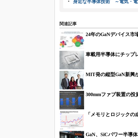
身近な半導体技術 ～電気・電
関連記事
24年のGaNデバイス
車載用半導体にチップ
MIT発の縦型GaN新興
300mmファブ装置の投
「メモリとロジックの成
GaN、SiCパワー半導体