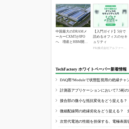
中国最大のDRAMメ
【入門ガイド】5分で
ーカーCXMTがIPO
読めるオフィスのセキ
へ 増産とHBM開発
ュリティ
で存在感
PR(株式会社アルファーテクノ)
TechFactory ホワイトペーパー新着情報
DAQ用?Moduleで状態監視用の絶縁
計測器アプリケーションにおいて7.5桁
接合部の微小な抵抗変化をどう捉える？
微細配線間の絶縁劣化をどう捉える？ 
次世代電池の性能を担保する、電極表面