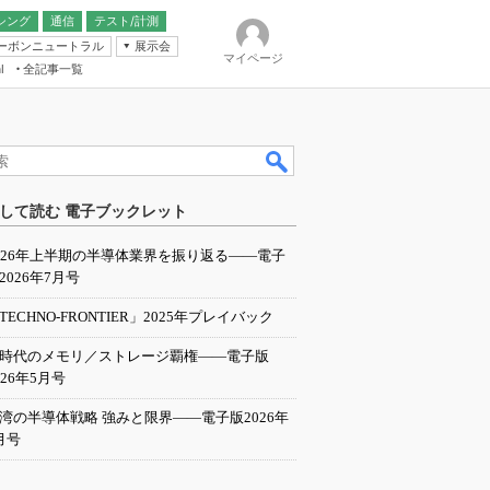
シング
通信
テスト/計測
ーボンニュートラル
展示会
マイページ
全記事一覧
l
ンピューティング
して読む 電子ブックレット
IER
026年上半期の半導体業界を振り返る――電子
2026年7月号
TECHNO-FRONTIER」2025年プレイバック
I時代のメモリ／ストレージ覇権――電子版
026年5月号
湾の半導体戦略 強みと限界――電子版2026年
月号