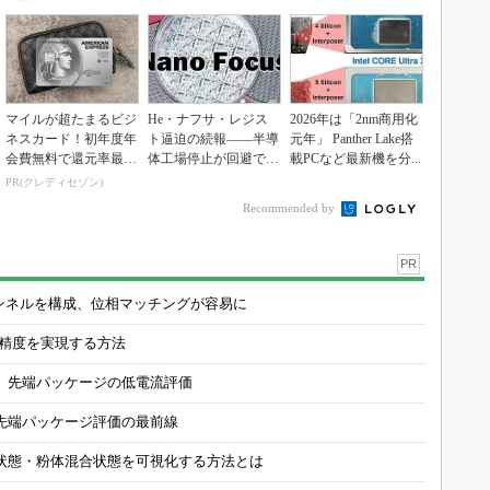
マイルが超たまるビジ
He・ナフサ・レジス
2026年は「2nm商用化
ネスカード！初年度年
ト逼迫の続報――半導
元年」 Panther Lake搭
会費無料で還元率最大
体工場停止が回避でき
載PCなど最新機を分...
1.125%
ている理由
PR(クレディセゾン)
Recommended by
PR
チャンネルを構成、位相マッチングが容易に
の精度を実現する方法
 先端パッケージの低電流評価
先端パッケージ評価の最前線
状態・粉体混合状態を可視化する方法とは