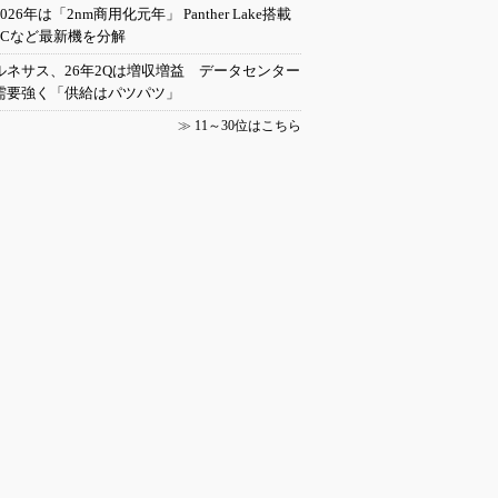
2026年は「2nm商用化元年」 Panther Lake搭載
PCなど最新機を分解
ルネサス、26年2Qは増収増益 データセンター
需要強く「供給はパツパツ」
≫
11～30位はこちら