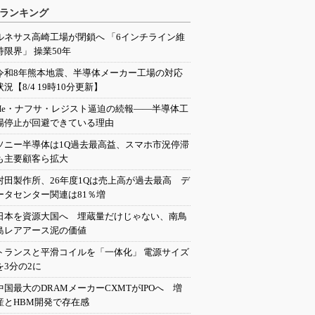
ランキング
ルネサス高崎工場が閉鎖へ 「6インチライン維
持限界」 操業50年
令和8年熊本地震、半導体メーカー工場の対応
状況【8/4 19時10分更新】
He・ナフサ・レジスト逼迫の続報――半導体工
場停止が回避できている理由
ソニー半導体は1Q過去最高益、スマホ市況停滞
も主要顧客ら拡大
村田製作所、26年度1Qは売上高が過去最高 デ
ータセンター関連は81％増
日本を資源大国へ 埋蔵量だけじゃない、南鳥
島レアアース泥の価値
トランスと平滑コイルを「一体化」 電源サイズ
を3分の2に
中国最大のDRAMメーカーCXMTがIPOへ 増
産とHBM開発で存在感