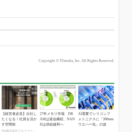
Copyright © ITmedia, Inc. All Rights Reserved.
【経営者必見】出社し
27年メモリ市場 DR
AI需要でシリコンフ
たくなる！社員を活か
AMは逼迫継続、NAN
ォトニクスに「300mm
す空間術
Dは供給緩和へ
ウエハー化」の波
PR(株式会社アルファーテクノ)