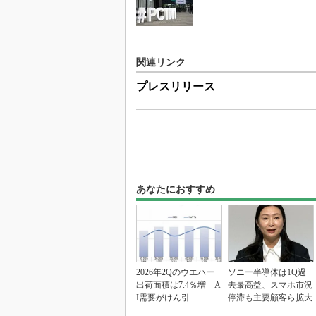
関連リンク
プレスリリース
あなたにおすすめ
2026年2Qのウエハー
ソニー半導体は1Q過
出荷面積は7.4％増 A
去最高益、スマホ市況
I需要がけん引
停滞も主要顧客ら拡大