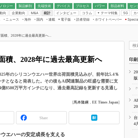
ノロジー
製品解剖
先端技術
デバイス
プロセス
パワー
部品材料
セン
動向
企業動向
統計
インタビュー
コラム
テーマ特集
カ
M&A
5G
ギー
ナログ
無線
集
ニュース
海外
国内
連載
電子版
読者登録
ホワイトペーパー
Specia
フィジカルAI
IoT・エッジコ
モリ
EXPO
Microchip情報
ストレージ通信
EE Times Japan×EDN Japan統合電
エッジAI
子版
I
SEMICON Japan
積、2028年に過去最高更新へ...
デバイス通信
パワーエレクトロニクス
電子ブックレット
イコン
CEATEC
のナノフォーカス
半導体後工程
GA
EdgeTech＋
業界スコープ
積、2028年に過去最高更新へ
読者調査（EE Times Research）
印刷
TECHNO-FRONT
のエレ・組み込みプレイバ
カーボンニュートラル
2
人とくるま展
）、2025年のシリコンウエハー世界出荷面積見込みが、前年比5.4％
版
IoT
直前エンジニアの社会人大
方インチとなると発表した。その後もAI関連製品の旺盛な需要に支
電源設計（EDN Japan）
54億8500万平方インチになり、過去最高記録を更新する見通し
「
数字」で回してみよう
エレクトロニクス入門（EDN
A
Japan）
[
馬本隆綱
，
EE Times Japan
]
ード ～Behind the
2
rd
年で起こったこと、次の10年
台
Share
こと
4
で探るアジアの新トレンド
ンウエハーの安定成長を支える