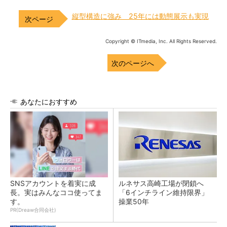
縦型構造に強み 25年には動態展示も実現
Copyright © ITmedia, Inc. All Rights Reserved.
次のページへ
あなたにおすすめ
SNSアカウントを着実に成
ルネサス高崎工場が閉鎖へ
長。実はみんなココ使ってま
「6インチライン維持限界」
す。
操業50年
PR(Dreaw合同会社)