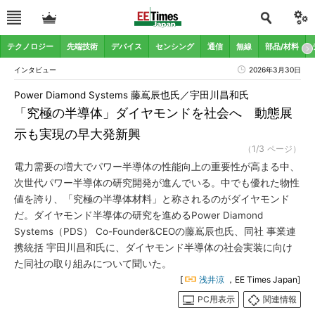
テクノロジー
先端技術
デバイス
センシング
通信
無線
部品/材料
インタビュー
2026年3月30日
Power Diamond Systems 藤嶌辰也氏／宇田川昌和氏
「究極の半導体」ダイヤモンドを社会へ 動態展
示も実現の早大発新興
（1/3 ページ）
電力需要の増大でパワー半導体の性能向上の重要性が高まる中、
次世代パワー半導体の研究開発が進んでいる。中でも優れた物性
値を誇り、「究極の半導体材料」と称されるのがダイヤモンド
だ。ダイヤモンド半導体の研究を進めるPower Diamond
Systems（PDS） Co-Founder&CEOの藤嶌辰也氏、同社 事業連
携統括 宇田川昌和氏に、ダイヤモンド半導体の社会実装に向け
た同社の取り組みについて聞いた。
[
浅井涼
，EE Times Japan]
PC用表示
関連情報