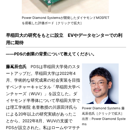
Power Diamond Systemsが開発したダイヤモンドMOSFET
を搭載した評価ボード［クリックで拡大］
早稲田大の研究をもとに設立 EVやデータセンターでの利
用に期待
――PDSの創業の背景について教えてください。
藤嶌辰也氏
PDSは早稲田大学発のスタ
ートアップだ。早稲田大学は2022年4
月、学術的な研究成果の社会実装を目指
すベンチャーキャピタル「早稲田大学ベ
ンチャーズ（WUV）」を設立した。ダ
イヤモンド半導体について早稲田大学で
は理工学術院 名誉教授の川原田洋氏ら
Power Diamond Systems 藤
嶌辰也氏［クリックで拡大］
による20年以上の研究実績があったこ
出所：Power Diamond Syste
とから、2022年8月、WUVの支援で
ms
PDSが設立された。私はロームやマサチ