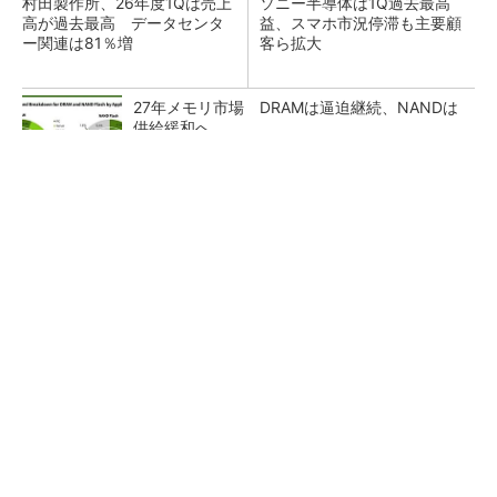
村田製作所、26年度1Qは売上
ソニー半導体は1Q過去最高
高が過去最高 データセンタ
益、スマホ市況停滞も主要顧
ー関連は81％増
客ら拡大
27年メモリ市場 DRAMは逼迫継続、NANDは
供給緩和へ
マイクロン、AI需要で広島工場増強へ起工式
1.5兆円投資
ルネサス、26年2Qは増収増益 データセンタ
ー需要強く「供給はパツパツ」