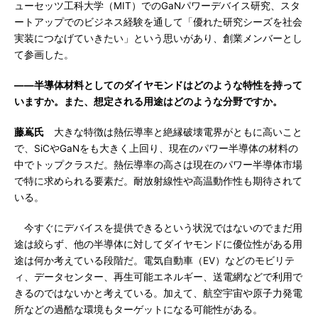
ューセッツ工科大学（MIT）でのGaNパワーデバイス研究、スタ
ートアップでのビジネス経験を通して「優れた研究シーズを社会
実装につなげていきたい」という思いがあり、創業メンバーとし
て参画した。
――半導体材料としてのダイヤモンドはどのような特性を持って
いますか。また、想定される用途はどのような分野ですか。
藤嶌氏
大きな特徴は熱伝導率と絶縁破壊電界がともに高いこと
で、SiCやGaNをも大きく上回り、現在のパワー半導体の材料の
中でトップクラスだ。熱伝導率の高さは現在のパワー半導体市場
で特に求められる要素だ。耐放射線性や高温動作性も期待されて
いる。
今すぐにデバイスを提供できるという状況ではないのでまだ用
途は絞らず、他の半導体に対してダイヤモンドに優位性がある用
途は何か考えている段階だ。電気自動車（EV）などのモビリテ
ィ、データセンター、再生可能エネルギー、送電網などで利用で
きるのではないかと考えている。加えて、航空宇宙や原子力発電
所などの過酷な環境もターゲットになる可能性がある。