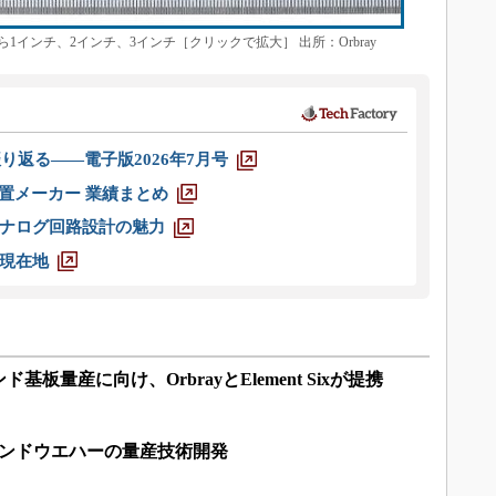
インチ、2インチ、3インチ［クリックで拡大］ 出所：Orbray
り返る――電子版2026年7月号
装置メーカー 業績まとめ
ナログ回路設計の魅力
現在地
板量産に向け、OrbrayとElement Sixが提携
モンドウエハーの量産技術開発