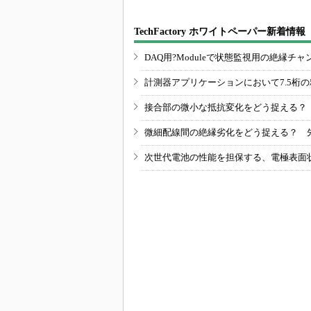
TechFactory ホワイトペーパー新着情報
DAQ用?Moduleで状態監視用の絶縁
計測器アプリケーションにおいて7.5桁
接合部の微小な抵抗変化をどう捉える？
微細配線間の絶縁劣化をどう捉える？ 
次世代電池の性能を担保する、電極表面