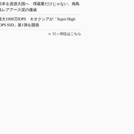
日本を資源大国へ 埋蔵量だけじゃない、南鳥
島レアアース泥の価値
最大1000万IOPS キオクシアが「Super High
IOPS SSD」第1弾を開発
≫
11～30位はこちら