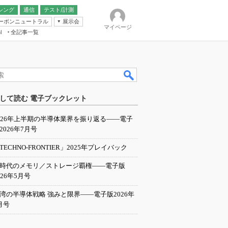
シング
通信
テスト/計測
ーボンニュートラル
展示会
マイページ
全記事一覧
l
ンピューティング
して読む 電子ブックレット
IER
026年上半期の半導体業界を振り返る――電子
2026年7月号
TECHNO-FRONTIER」2025年プレイバック
I時代のメモリ／ストレージ覇権――電子版
026年5月号
湾の半導体戦略 強みと限界――電子版2026年
月号