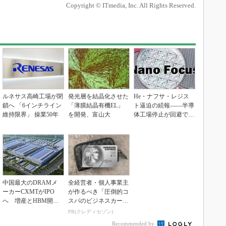
Copyright © ITmedia, Inc. All Rights Reserved.
ルネサス高崎工場が閉
発光層を結晶化させた
He・ナフサ・レジス
鎖へ 「6インチライン
「薄膜結晶有機EL」
ト逼迫の続報――半導
維持限界」 操業50年
を開発、富山大
体工場停止が回避でき
ている理由
中国最大のDRAMメ
全経営者・個人事業主
ーカーCXMTがIPO
が作るべき「圧倒的コ
へ 増産とHBM開発
スパのビジネスカー
で存在感
ド」
PR(クレディセゾン)
Recommended by