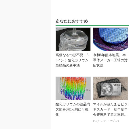
あなたにおすすめ
高価なるつぼ不要、3.
令和8年熊本地震、半
5インチ酸化ガリウム
導体メーカー工場の対
単結晶の新手法
応状況
酸化ガリウムの結晶内
マイルが超たまるビジ
欠陥を3次元的に可視
ネスカード！初年度年
化
会費無料で還元率最大
1.125%
PR(クレディセゾン)