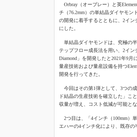
光伝送技
Orbray（オーブレー）と英Eleme
“異端児
チ（76.2mm）の単結晶ダイヤモ
改革、執
の開発に着手するとともに、2イン
イノベー
にした。
JASA発
単結晶ダイヤモンドは、究極の半導
IHSア
テップフロー成長法を用い、2イン
「英語に
Diamond」を開発したと2021年
ための新
量産技術および量産設備を持つElem
開発を行ってきた。
今回はその第1弾として、3つの成
ド結晶の生産技術を確立した」こと
収量が増え、コスト低減が可能と
2つ目は、「4インチ（100mm
エハーの4インチ化により、既存の