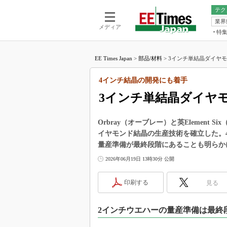
テク
業界
電池／エネル
ア
メディア
特
メ
福田昭の
LS
EE Times Japan
>
部品/材料
>
3インチ単結晶ダイヤモ
福田昭の
マ
湯之上隆
4インチ結晶の開発にも着手
FP
大山聡の
3インチ単結晶ダイヤ
大原雄介
ック
Orbray（オーブレー）と英Element
リタイア
イヤモンド結晶の生産技術を確立した。
学漂流記
量産準備が最終段階にあることも明らか
世界を「
2026年06月19日 13時30分 公開
踊るバズワ
Buzzwo
印刷する
見る
この10
で起こる
2インチウエハーの量産準備は最終
製品分解