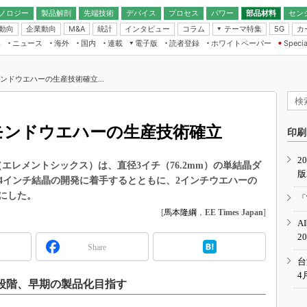
ノロジー
製品解剖
先端技術
デバイス
プロセス
パワー
部品材料
セン
動向
企業動向
統計
インタビュー
コラム
テーマ特集
カ
M&A
5G
ギー
ナログ
無線
集
ニュース
海外
国内
連載
電子版
読者登録
ホワイトペーパー
Specia
フィジカルAI
IoT・エッジコ
モリ
EXPO
Microchip情報
ストレージ通信
EE Times Japan×EDN Japan統合電
エッジAI
子版
I
SEMICON Japan
ンドウエハーの生産技術確立...
デバイス通信
パワーエレクトロニクス
電子ブックレット
イコン
CEATEC
のナノフォーカス
半導体後工程
GA
EdgeTech＋
業界スコープ
モンドウエハーの生産技術確立
読者調査（EE Times Research）
印刷
TECHNO-FRONT
のエレ・組み込みプレイバ
カーボンニュートラル
2
人とくるま展
 Six（エレメントシックス）は、直径3イチ（76.2mm）の単結晶ダ
版
IoT
直前エンジニアの社会人大
4インチ結晶の開発に着手するとともに、2インチウエハーの
電源設計（EDN Japan）
にした。
「
数字」で回してみよう
[
馬本隆綱
，
EE Times Japan
]
エレクトロニクス入門（EDN
A
Japan）
ード ～Behind the
2
rd
Share
年で起こったこと、次の10年
台
こと
4
段階、早期の製品化目指す
で探るアジアの新トレンド