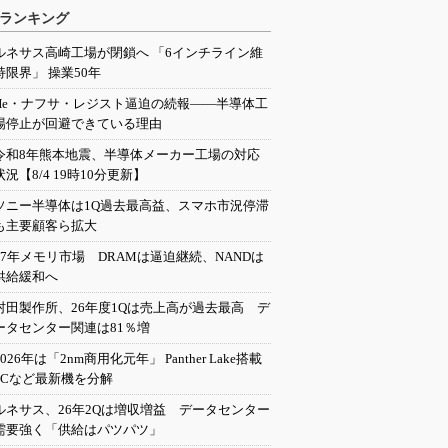
ランキング
ルネサス高崎工場が閉鎖へ 「6インチライン維
持限界」 操業50年
He・ナフサ・レジスト逼迫の続報――半導体工
場停止が回避できている理由
令和8年熊本地震、半導体メーカー工場の対応
状況【8/4 19時10分更新】
ソニー半導体は1Q過去最高益、スマホ市況停滞
も主要顧客ら拡大
27年メモリ市場 DRAMは逼迫継続、NANDは
供給緩和へ
村田製作所、26年度1Qは売上高が過去最高 デ
ータセンター関連は81％増
2026年は「2nm商用化元年」 Panther Lake搭載
PCなど最新機を分解
ルネサス、26年2Qは増収増益 データセンター
需要強く「供給はパツパツ」