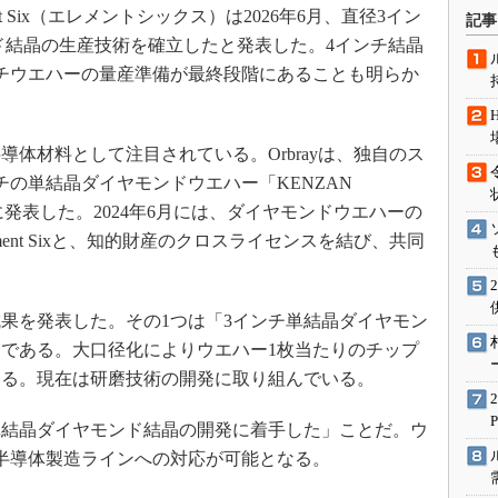
術を知る
nt Six（エレメントシックス）は2026年6月、直径3イン
記事
エンジニア”が仕掛けた社内
ンド結晶の生産技術を確立したと発表した。4インチ結晶
念の180日
チウエハーの量産準備が最終段階にあることも明らか
ションは日本を救うのか
IoT通信
体材料として注目されている。Orbrayは、独自のス
ナリスト「未来展望」
チの単結晶ダイヤモンドウエハー「KENZAN
愛されないエンジニア」の
9月に発表した。2024年6月には、ダイヤモンドウエハーの
行動論
ent Sixと、知的財産のクロスライセンスを結び、共同
果を発表した。その1つは「3インチ単結晶ダイヤモン
である。大口径化によりウエハー1枚当たりのチップ
なる。現在は研磨技術の開発に取り組んでいる。
）単結晶ダイヤモンド結晶の開発に着手した」ことだ。ウ
半導体製造ラインへの対応が可能となる。