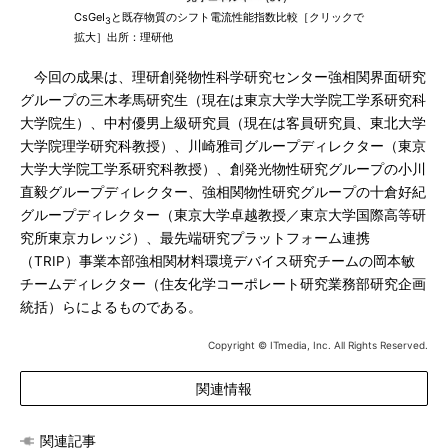
CsGeI
と既存物質のシフト電流性能指数比較［クリックで
3
拡大］出所：理研他
今回の成果は、理研創発物性科学研究センター強相関界面研究
グループの三木孝馬研究生（現在は東京大学大学院工学系研究科
大学院生）、中村優男上級研究員（現在は客員研究員、東北大学
大学院理学研究科教授）、川崎雅司グループディレクター（東京
大学大学院工学系研究科教授）、創発光物性研究グループの小川
直毅グループディレクター、強相関物性研究グループの十倉好紀
グループディレクター（東京大学卓越教授／東京大学国際高等研
究所東京カレッジ）、最先端研究プラットフォーム連携
（TRIP）事業本部強相関材料環境デバイス研究チームの岡本敏
チームディレクター（住友化学コーポレート研究業務部研究企画
統括）らによるものである。
Copyright © ITmedia, Inc. All Rights Reserved.
関連情報
関連記事