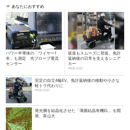
あなたにおすすめ
パワー半導体の「ワイヤー1
坂道もスムーズに登坂。免許
本」も測定 光プローブ電流
返納後の日常を支えるシニア
センサー
カー
PR(BLAZE)
安定の自立4輪EV。免許返納後の移動や小さな
軽トラ代わりに
PR(BLAZE)
発光層を結晶化させた「薄膜結晶有機EL」を開
発、富山大