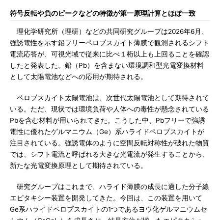
符号反転や負のピークなどの特徴が第一原理計算とほぼ一致
理化学研究所（理研）などの共同研究グループは2026年6月、
強誘電性を示す鉛フリーペロブスカイト薄膜で観測されるシフト
電流応答が、可視光域で従来に比べ１桁以上も上回ることを確認
したと発表した。鉛（Pb）を含まない環境調和型光電変換材料
として太陽電池などへの応用が期待される。
ペロブスカイト太陽電池は、次世代太陽電池として期待されて
いる。ただ、現状では環境負荷や人体への毒性が懸念されている
Pbを含む材料が用いられてきた。こうした中、Pbフリーで強誘
電性に優れたゲルマニウム（Ge）系ハライドペロブスカイトが
注目されている。強誘電体のように空間反転対称性が破れた物質
では、シフト電流と呼ばれる大きな光電流が発生することから、
新たな光電変換原理として期待されている。
研究グループはこれまで、ハライド薄膜の成長に適した分子線
エピタキシー装置を開発してきた。今回は、この装置を用いて
Ge系ハライドペロブスカイトの1つであるヨウ化ゲルマニウムセ