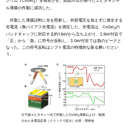
シウム（CsGeI
）を成長させ、結晶方位が揃ったエピタキシャ
3
ル薄膜の作製に成功した。
作製した薄膜試料に光を照射し、外部電圧を加えずに発生する
光電流（無バイアス光電流）を測定した。光電流は、CsGeI
の
3
バンドギャップに対応する約1.6eVから立ち上がり、2.9eV付近で
「正」から「負」に符号が反転し、3.0eV付近では負のピークと
なった。この符号反転はシフト電流の特徴的な振る舞いだとい
う。
分子線エピタキシー法で作製したCsGeI
薄膜および、観測
3
された光電流応答［クリックで拡大］出所：理研他