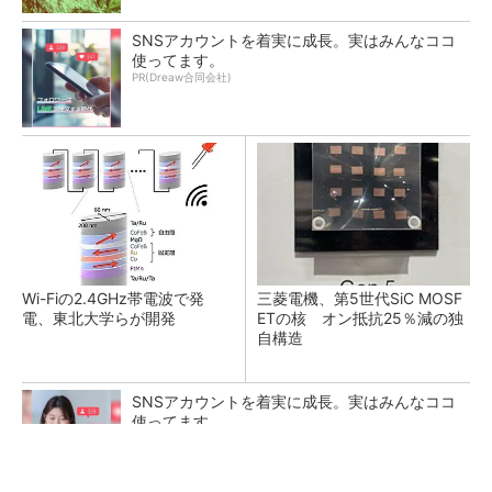
SNSアカウントを着実に成長。実はみんなココ
使ってます。
PR(Dreaw合同会社)
Wi-Fiの2.4GHz帯電波で発
三菱電機、第5世代SiC MOSF
電、東北大学らが開発
ETの核 オン抵抗25％減の独
自構造
SNSアカウントを着実に成長。実はみんなココ
使ってます。
PR(Dreaw合同会社)