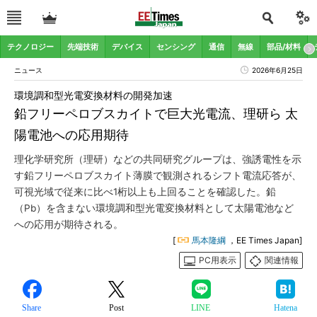
テクノロジー
先端技術
デバイス
センシング
通信
無線
部品/材料
ニュース
2026年6月25日
環境調和型光電変換材料の開発加速
鉛フリーペロブスカイトで巨大光電流、理研ら 太
陽電池への応用期待
理化学研究所（理研）などの共同研究グループは、強誘電性を示
す鉛フリーペロブスカイト薄膜で観測されるシフト電流応答が、
可視光域で従来に比べ1桁以上も上回ることを確認した。鉛
（Pb）を含まない環境調和型光電変換材料として太陽電池など
への応用が期待される。
[
馬本隆綱
，EE Times Japan]
PC用表示
関連情報
Share
Post
LINE
Hatena