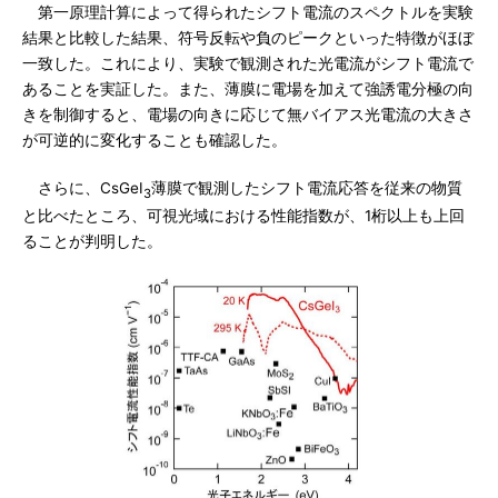
第一原理計算によって得られたシフト電流のスペクトルを実験
結果と比較した結果、符号反転や負のピークといった特徴がほぼ
一致した。これにより、実験で観測された光電流がシフト電流で
あることを実証した。また、薄膜に電場を加えて強誘電分極の向
きを制御すると、電場の向きに応じて無バイアス光電流の大きさ
が可逆的に変化することも確認した。
さらに、CsGeI
薄膜で観測したシフト電流応答を従来の物質
3
と比べたところ、可視光域における性能指数が、1桁以上も上回
ることが判明した。