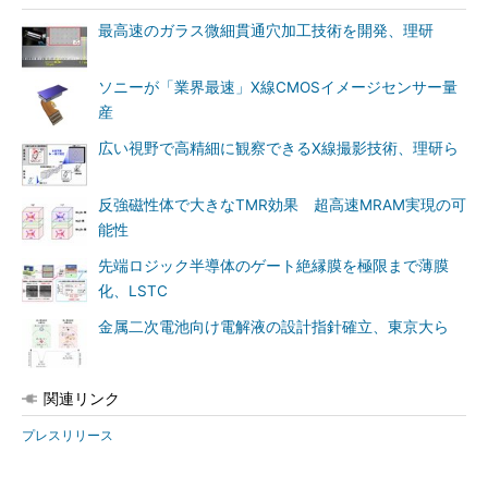
最高速のガラス微細貫通穴加工技術を開発、理研
ソニーが「業界最速」X線CMOSイメージセンサー量
産
広い視野で高精細に観察できるX線撮影技術、理研ら
反強磁性体で大きなTMR効果 超高速MRAM実現の可
能性
先端ロジック半導体のゲート絶縁膜を極限まで薄膜
化、LSTC
金属二次電池向け電解液の設計指針確立、東京大ら
関連リンク
プレスリリース