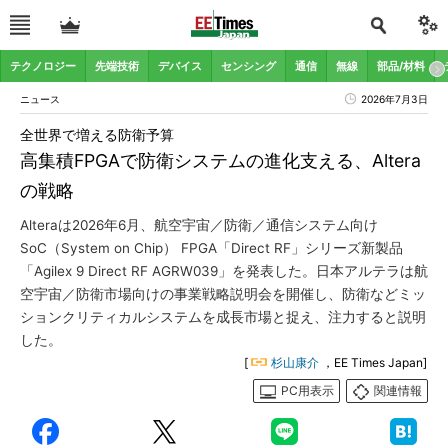
テクノロジー
先端技術
デバイス
センシング
通信
無線
部品/材料
ニュース
2026年7月3日
全世界で増える防衛予算
高集積FPGAで防衛システムの進化支える、Altera
の戦略
Alteraは2026年6月、航空宇宙／防衛／通信システム向け
SoC（System on Chip） FPGA「Direct RF」シリーズ新製品
「Agilex 9 Direct RF AGRW039」を発表した。日本アルテラは航
空宇宙／防衛市場向けの事業戦略説明会を開催し、防衛などミッ
ションクリティカルシステムを成長市場と捉え、注力すると説明
した。
[
杉山康介
，EE Times Japan]
PC用表示
関連情報