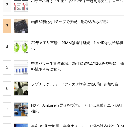
AIサーバ向け「生産キャパシティー超える受注」ローム
画像鮮明化を1チップで実現 組み込みも容易に
27年メモリ市場 DRAMは逼迫継続、NANDは供給緩和
へ
中国パワー半導体市場、35年に3兆2742億円規模に 価
格競争さらに激化
レゾナック、ハードディスク増産に150億円追加投資
NXP、Ambarella買収を検討か 狙いは車載とエッジAI
強化
令和8年熊本地震、半導体メーカー工場の対応状況【8/4