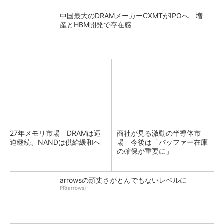
中国最大のDRAMメーカーCXMTがIPOへ 増
産とHBM開発で存在感
27年メモリ市場 DRAMは逼
商社が見る激動の半導体市
迫継続、NANDは供給緩和へ
場 今後は「バッファー在庫
の確保が重要に」
arrowsの頑丈さがとんでもないレベルに
PR(arrows)