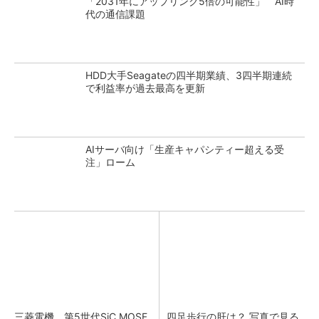
「2031年にアップリンク5倍の可能性」 AI時
代の通信課題
HDD大手Seagateの四半期業績、3四半期連続
で利益率が過去最高を更新
AIサーバ向け「生産キャパシティー超える受
注」ローム
三菱電機、第5世代SiC MOSF
四足歩行の肝は？ 写真で見る