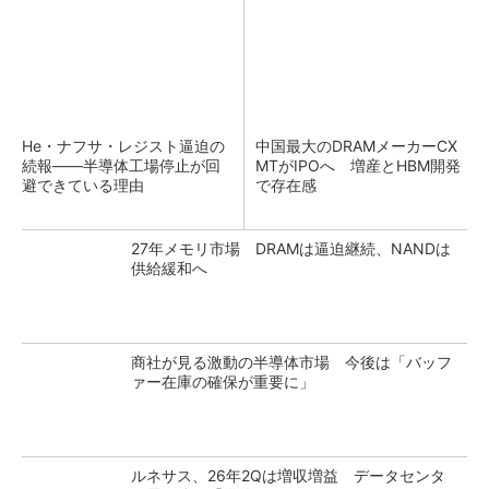
He・ナフサ・レジスト逼迫の
中国最大のDRAMメーカーCX
続報――半導体工場停止が回
MTがIPOへ 増産とHBM開発
避できている理由
で存在感
27年メモリ市場 DRAMは逼迫継続、NANDは
供給緩和へ
商社が見る激動の半導体市場 今後は「バッフ
ァー在庫の確保が重要に」
ルネサス、26年2Qは増収増益 データセンタ