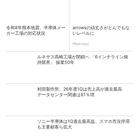
令和8年熊本地震、半導体メー
arrowsの頑丈さがとんでもな
カー工場の対応状況
いレベルに
PR(arrows)
ルネサス高崎工場が閉鎖へ 「6インチライン維
持限界」 操業50年
村田製作所、26年度1Qは売上高が過去最高
データセンター関連は81％増
ソニー半導体は1Q過去最高益、スマホ市況停滞
も主要顧客ら拡大