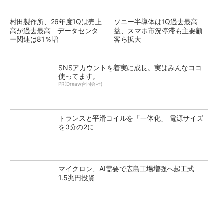
村田製作所、26年度1Qは売上
ソニー半導体は1Q過去最高
高が過去最高 データセンタ
益、スマホ市況停滞も主要顧
ー関連は81％増
客ら拡大
SNSアカウントを着実に成長。実はみんなココ
使ってます。
PR(Dreaw合同会社)
トランスと平滑コイルを「一体化」 電源サイズ
を3分の2に
マイクロン、AI需要で広島工場増強へ起工式
1.5兆円投資