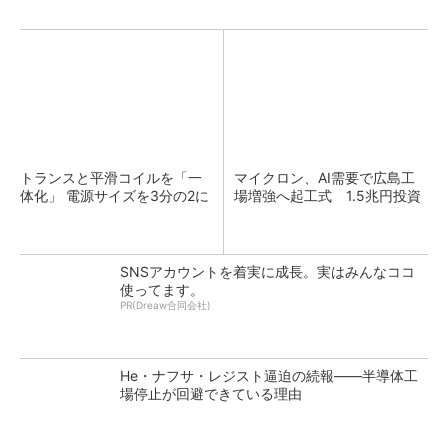
トランスと平滑コイルを「一
マイクロン、AI需要で広島工
体化」 電源サイズを3分の2に
場増強へ起工式 1.5兆円投資
SNSアカウントを着実に成長。実はみんなココ
使ってます。
PR(Dreaw合同会社)
He・ナフサ・レジスト逼迫の続報――半導体工
場停止が回避できている理由