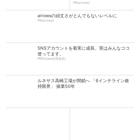
PR(arrows)
arrowsの頑丈さがとんでもないレベルに
PR(arrows)
SNSアカウントを着実に成長。実はみんなココ
使ってます。
PR(Dreaw合同会社)
ルネサス高崎工場が閉鎖へ 「6インチライン維
持限界」 操業50年