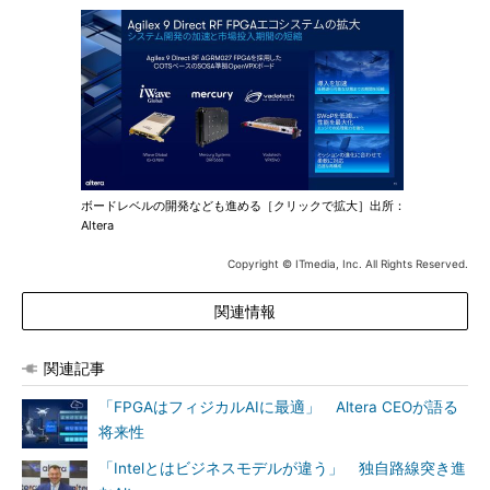
ボードレベルの開発なども進める［クリックで拡大］出所：
Altera
Copyright © ITmedia, Inc. All Rights Reserved.
関連情報
関連記事
「FPGAはフィジカルAIに最適」 Altera CEOが語る
将来性
「Intelとはビジネスモデルが違う」 独自路線突き進