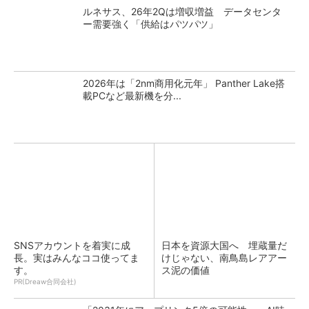
ルネサス、26年2Qは増収増益 データセンタ
ー需要強く「供給はパツパツ」
2026年は「2nm商用化元年」 Panther Lake搭
載PCなど最新機を分...
SNSアカウントを着実に成
日本を資源大国へ 埋蔵量だ
長。実はみんなココ使ってま
けじゃない、南鳥島レアアー
す。
ス泥の価値
PR(Dreaw合同会社)