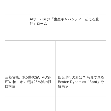
AIサーバ向け「生産キャパシティー超える受
注」ローム
三菱電機、第5世代SiC MOSF
四足歩行の肝は？ 写真で見る
ETの核 オン抵抗25％減の独
Boston Dynamics「Spot」分
自構造
解展示