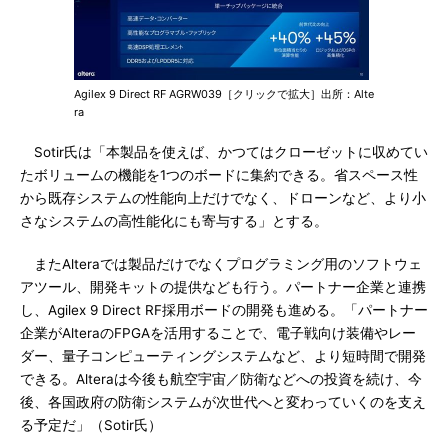
Agilex 9 Direct RF AGRW039［クリックで拡大］出所：Alte
ra
Sotir氏は「本製品を使えば、かつてはクローゼットに収めてい
たボリュームの機能を1つのボードに集約できる。省スペース性
から既存システムの性能向上だけでなく、ドローンなど、より小
さなシステムの高性能化にも寄与する」とする。
またAlteraでは製品だけでなくプログラミング用のソフトウェ
アツール、開発キットの提供なども行う。パートナー企業と連携
し、Agilex 9 Direct RF採用ボードの開発も進める。「パートナー
企業がAlteraのFPGAを活用することで、電子戦向け装備やレー
ダー、量子コンピューティングシステムなど、より短時間で開発
できる。Alteraは今後も航空宇宙／防衛などへの投資を続け、今
後、各国政府の防衛システムが次世代へと変わっていくのを支え
る予定だ」（Sotir氏）