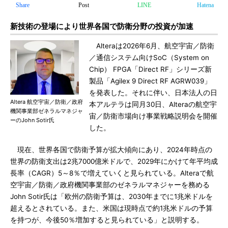
Share
Post
LINE
Hatena
新技術の登場により世界各国で防衛分野の投資が加速
Alteraは2026年6月、航空宇宙／防衛
／通信システム向けSoC（System on
Chip） FPGA「Direct RF」シリーズ新
製品「Agilex 9 Direct RF AGRW039」
を発表した。それに伴い、日本法人の日
Altera 航空宇宙／防衛／政府
本アルテラは同月30日、Alteraの航空宇
機関事業部ゼネラルマネジャ
宙／防衛市場向け事業戦略説明会を開催
ーのJohn Sotir氏
した。
現在、世界各国で防衛予算が拡大傾向にあり、2024年時点の
世界の防衛支出は2兆7000億米ドルで、2029年にかけて年平均成
長率（CAGR）5～8％で増えていくと見られている。Alteraで航
空宇宙／防衛／政府機関事業部のゼネラルマネジャーを務める
John Sotir氏は「欧州の防衛予算は、2030年までに1兆米ドルを
超えるとされている。また、米国は現時点で約1兆米ドルの予算
を持つが、今後50％増加すると見られている」と説明する。