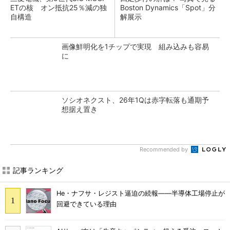
ETの核 オン抵抗25％減の独
Boston Dynamics「Spot」分
自構造
解展示
画像鮮明化を1チップで実現 組み込みも容易
に
ソシオネクスト、26年1Qは赤字転落も通期予
想据え置き
Recommended by
記事ランキング
He・ナフサ・レジスト逼迫の続報――半導体工場停止が
回避できている理由