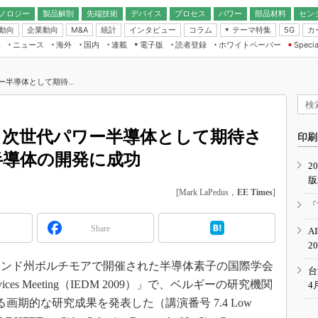
ノロジー
製品解剖
先端技術
デバイス
プロセス
パワー
部品材料
セン
動向
企業動向
統計
インタビュー
コラム
テーマ特集
カ
M&A
5G
ギー
ナログ
無線
集
ニュース
海外
国内
連載
電子版
読者登録
ホワイトペーパー
Specia
フィジカルAI
IoT・エッジコ
モリ
EXPO
Microchip情報
ストレージ通信
EE Times Japan×EDN Japan統合電
エッジAI
子版
I
SEMICON Japan
ワー半導体として期待...
デバイス通信
パワーエレクトロニクス
電子ブックレット
イコン
CEATEC
のナノフォーカス
半導体後工程
GA
EdgeTech＋
業界スコープ
MEC、次世代パワー半導体として期待さ
読者調査（EE Times Research）
印刷
TECHNO-FRONT
のエレ・組み込みプレイバ
ワー半導体の開発に成功
カーボンニュートラル
2
人とくるま展
版
IoT
直前エンジニアの社会人大
[Mark LaPedus，
EE Times
]
電源設計（EDN Japan）
「
数字」で回してみよう
エレクトロニクス入門（EDN
Share
A
Japan）
ード ～Behind the
2
rd
ーランド州ボルチモアで開催された半導体素子の国際学会
年で起こったこと、次の10年
台
こと
ctron Devices Meeting（IEDM 2009）」で、ベルギーの研究機関
4
で探るアジアの新トレンド
画期的な研究成果を発表した（講演番号 7.4 Low