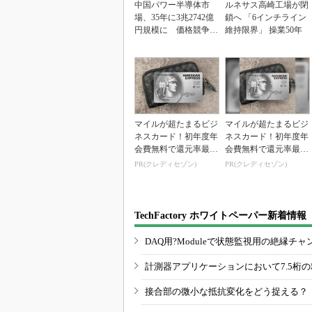
中国パワー半導体市
ルネサス高崎工場が閉
場、35年に3兆2742億
鎖へ 「6インチライン
円規模に 価格競争さ
維持限界」 操業50年
らに激化
マイルが超たまるビジ
マイルが超たまるビジ
ネスカード！初年度年
ネスカード！初年度年
会費無料で還元率最大
会費無料で還元率最大
1.125%
1.125%
PR(クレディセゾン)
PR(クレディセゾン)
TechFactory ホワイトペーパー新着情報
DAQ用?Moduleで状態監視用の絶縁
計測器アプリケーションにおいて7.5桁
接合部の微小な抵抗変化をどう捉える？