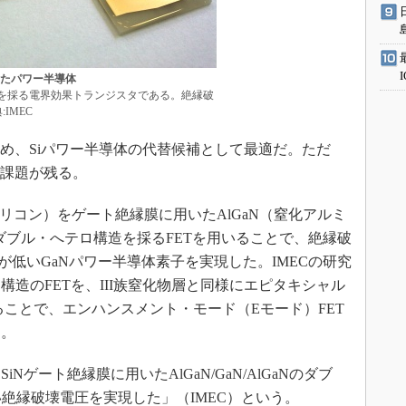
したパワー半導体
aN構造を採る電界効果トランジスタである。絶縁破
:IMEC
め、Siパワー半導体の代替候補として最適だ。ただ
で課題が残る。
シリコン）をゲート絶縁膜に用いたAlGaN（窒化アルミ
Nのダブル・へテロ構造を採るFETを用いることで、絶縁破
抗が低いGaNパワー半導体素子を実現した。IMECの研究
造のFETを、III族窒化物層と同様にエピタキシャル
合わせることで、エンハンスメント・モード（Eモード）FET
る。
ゲート絶縁膜に用いたAlGaN/GaN/AlGaNのダブ
高い絶縁破壊電圧を実現した」（IMEC）という。