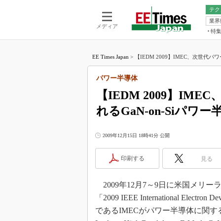
テク
業界
電池／エネル
ア
メディア
特
メ
福田昭の
LS
EE Times Japan
>
【IEDM 2009】IMEC、次世代パ
福田昭の
マ
湯之上隆
パワー半導体
FP
大山聡の
【IEDM 2009】I
大原雄介
れるGaN-on-Siパ
ック
リタイア
学漂流記
2009年12月15日 18時41分 公開
世界を「
印刷する
見る
踊るバズワ
Buzzwo
2009年12月7～9日に米国メリ
この10
で起こる
「2009 IEEE International Ele
製品分解
であるIMECがパワー半導体に関する