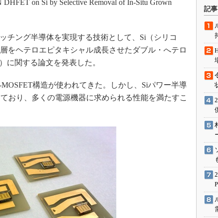
DHFET on Si by Selective Removal of In-Situ Grown
術を知る
記事
エンジニア”が仕掛けた社内
念の180日
・スイッチング半導体を実現する技術として、Si（シリコ
ションは日本を救うのか
）層をヘテロエピタキシャル成長させたダブル・へテロ
IoT通信
T）に関する論文を発表した。
ナリスト「未来展望」
MOSFET構造が使われてきた。しかし、Siパワー半導
愛されないエンジニア」の
行動論
しており、多くの電源機器に求められる性能を満たすこ