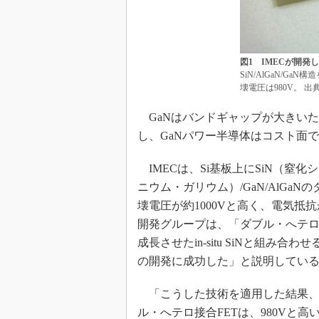
図1 IMECが開発
SiN/AlGaN/G
壊電圧は980V。 出典
GaNはバンドギャップが大きいた
し、GaNパワー半導体はコスト面
IMECは、Si基板上にSiN（窒化
ニウム・ガリウム）/GaN/AlGa
壊電圧が約1000Vと高く、電気抵
開発グループは、「ダブル・へテロ構
成長させたin-situ SiNと組み
の開発に成功した」と説明してい
「こうした技術を適用した結果、SiN
ル・へテロ接合FETは、980Vと