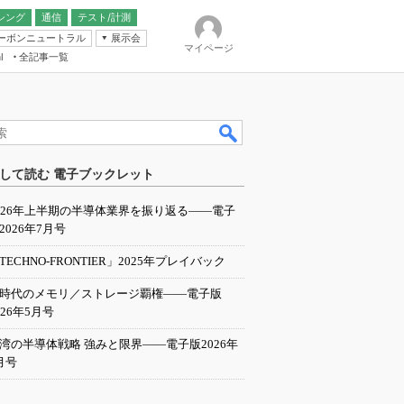
シング
通信
テスト/計測
ーボンニュートラル
展示会
マイページ
全記事一覧
l
ンピューティング
して読む 電子ブックレット
IER
026年上半期の半導体業界を振り返る――電子
2026年7月号
TECHNO-FRONTIER」2025年プレイバック
I時代のメモリ／ストレージ覇権――電子版
026年5月号
湾の半導体戦略 強みと限界――電子版2026年
月号