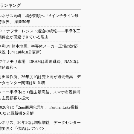
ランキング
ルネサス高崎工場が閉鎖へ 「6インチライン維
持限界」 操業50年
He・ナフサ・レジスト逼迫の続報――半導体工
場停止が回避できている理由
令和8年熊本地震、半導体メーカー工場の対応
状況【8/4 19時10分更新】
27年メモリ市場 DRAMは逼迫継続、NANDは
供給緩和へ
村田製作所、26年度1Qは売上高が過去最高 デ
ータセンター関連は81％増
ソニー半導体は1Q過去最高益、スマホ市況停滞
も主要顧客ら拡大
2026年は「2nm商用化元年」 Panther Lake搭載
PCなど最新機を分解
ルネサス、26年2Qは増収増益 データセンター
需要強く「供給はパツパツ」