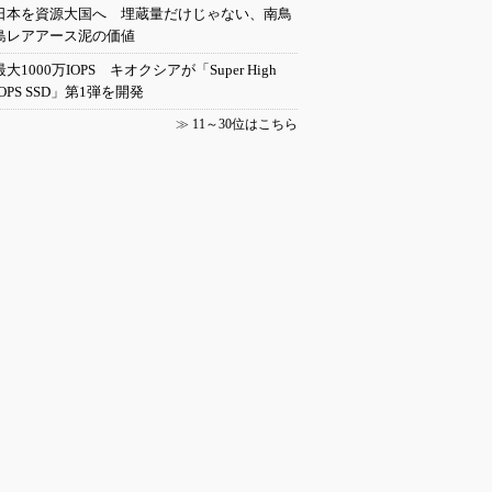
日本を資源大国へ 埋蔵量だけじゃない、南鳥
島レアアース泥の価値
最大1000万IOPS キオクシアが「Super High
IOPS SSD」第1弾を開発
≫
11～30位はこちら