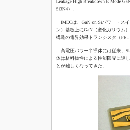
Leakage High Breakdown E-Mode GaN 
光伝送技
Si3N4）。
“異端児
改革、執
IMECは、GaN-on-Siパワー
イノベー
ン）基板上にGaN（窒化ガリウム
JASA発
構造の電界効果トランジスタ（FE
IHSア
高電圧パワー半導体には従来、Si-
「英語に
ための新
体は材料物性による性能限界に達
とが難しくなってきた。