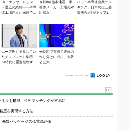
He・ナフサ・レジス
令和8年熊本地震、半
パワー半導体企業ラン
ト逼迫の続報――半導
導体メーカー工場の対
キング、日本勢は三菱
体工場停止が回避でき
応状況
電機ら5社がトップ20
ている理由
入り
ムーア氏も予見してい
光反応で有機半導体の
たチップレット集積
作り分けに成功、大阪
AI時代に重要性増す
公立大
Recommended by
PR
チャンネルを構成、位相マッチングが容易に
の精度を実現する方法
 先端パッケージの低電流評価