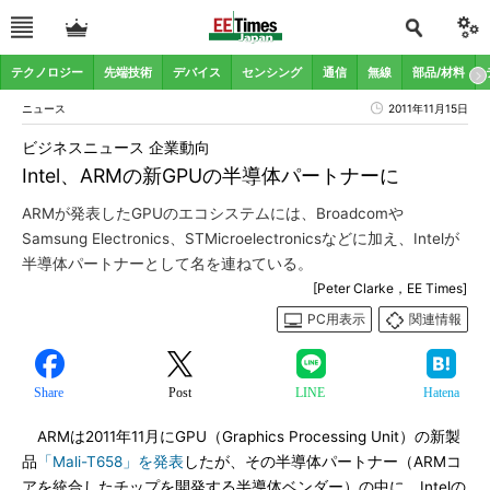
テクノロジー
先端技術
デバイス
センシング
通信
無線
部品/材料
ニュース
2011年11月15日
ビジネスニュース 企業動向
Intel、ARMの新GPUの半導体パートナーに
ARMが発表したGPUのエコシステムには、Broadcomや
Samsung Electronics、STMicroelectronicsなどに加え、Intelが
半導体パートナーとして名を連ねている。
[Peter Clarke，EE Times]
PC用表示
関連情報
Share
Post
LINE
Hatena
ARMは2011年11月にGPU（Graphics Processing Unit）の新製
品
「Mali-T658」を発表
したが、その半導体パートナー（ARMコ
アを統合したチップを開発する半導体ベンダー）の中に、Intelの