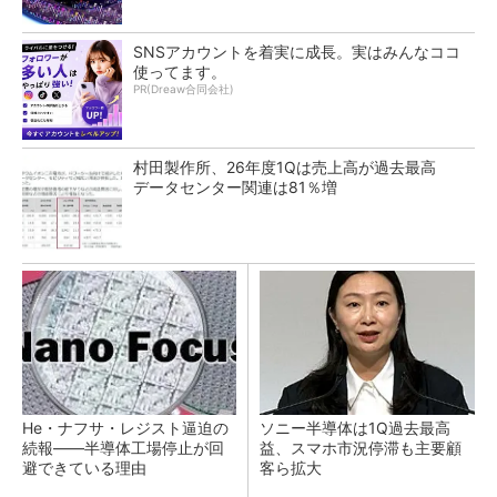
SNSアカウントを着実に成長。実はみんなココ
使ってます。
PR(Dreaw合同会社)
村田製作所、26年度1Qは売上高が過去最高
データセンター関連は81％増
He・ナフサ・レジスト逼迫の
ソニー半導体は1Q過去最高
続報――半導体工場停止が回
益、スマホ市況停滞も主要顧
避できている理由
客ら拡大