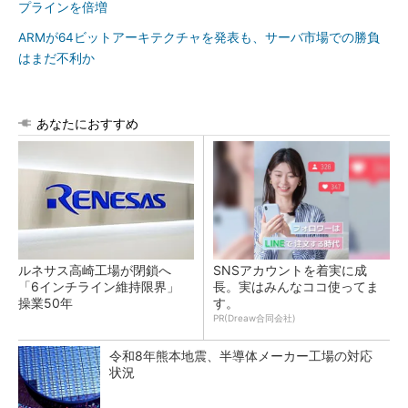
プラインを倍増
ARMが64ビットアーキテクチャを発表も、サーバ市場での勝負
はまだ不利か
あなたにおすすめ
ルネサス高崎工場が閉鎖へ
SNSアカウントを着実に成
「6インチライン維持限界」
長。実はみんなココ使ってま
操業50年
す。
PR(Dreaw合同会社)
令和8年熊本地震、半導体メーカー工場の対応
状況