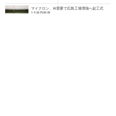
マイクロン、AI需要で広島工場増強へ起工式
1.5兆円投資
27年メモリ市場 DRAMは逼迫継続、NANDは
供給緩和へ
中国最大のDRAMメーカーCXMTがIPOへ 増
産とHBM開発で存在感