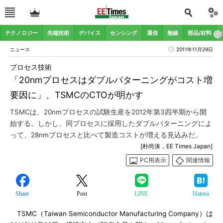
テクノロジー
先端技術
デバイス
センシング
通信
無線
部品/材料
ニュース
2011年11月29日
プロセス技術
「20nmプロセスはダブルパターニングがコスト増
要因に」、TSMCのCTOが明かす
TSMCは、20nmプロセスの試験生産を2012年第3四半期から開
始する。しかし、同プロセスに採用したダブルパターニングによ
って、28nmプロセスと比べて製造コストが増える見込みだ。
[朴尚洙，EE Times Japan]
PC用表示
関連情報
Share
Post
LINE
Hatena
TSMC（Taiwan Semiconductor Manufacturing Company）は