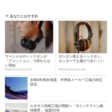
あなたにおすすめ
マーシャルのヘッドホンが
ガシガシ使えるヘッドホン。
「ファッション」で終わらな
カッターでも傷がつきにくい
い理由
PR(Marshall Group AB)
PR(Marshall Group AB)
令和8年熊本地震、半導体メーカー工場の対応
状況
ルネサス高崎工場が閉鎖へ 「6インチライン維
持限界」 操業50年