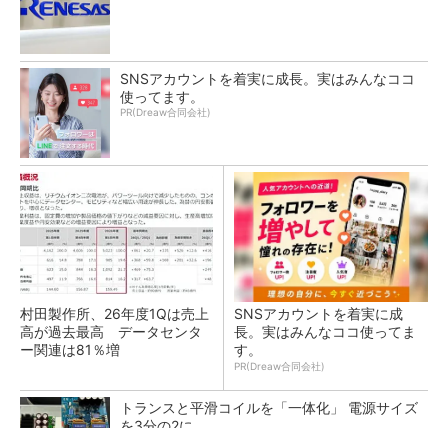
SNSアカウントを着実に成長。実はみんなココ
使ってます。
PR(Dreaw合同会社)
村田製作所、26年度1Qは売上
SNSアカウントを着実に成
高が過去最高 データセンタ
長。実はみんなココ使ってま
ー関連は81％増
す。
PR(Dreaw合同会社)
トランスと平滑コイルを「一体化」 電源サイズ
を3分の2に