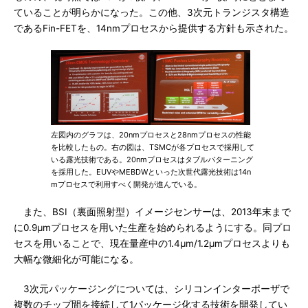
ていることが明らかになった。この他、3次元トランジスタ構造
であるFin-FETを、14nmプロセスから提供する方針も示された。
左図内のグラフは、20nmプロセスと28nmプロセスの性能
を比較したもの。右の図は、TSMCが各プロセスで採用して
いる露光技術である。20nmプロセスはタブルパターニング
を採用した。EUVやMEBDWといった次世代露光技術は14n
mプロセスで利用すべく開発が進んでいる。
また、BSI（裏面照射型）イメージセンサーは、2013年末まで
に0.9μmプロセスを用いた生産を始められるようにする。同プロ
セスを用いることで、現在量産中の1.4μm/1.2μmプロセスよりも
大幅な微細化が可能になる。
3次元パッケージングについては、シリコンインターポーザで
複数のチップ間を接続して1パッケージ化する技術を開発してい