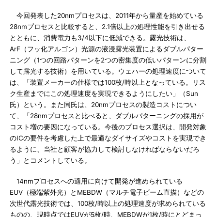
今回発表した20nmプロセスは、2011年から量産を始めている
28nmプロセスと比較すると、2.1倍以上の処理性能を引き出せる
とともに、消費電力も3/4以下に低減できる。露光技術は、
ArF（フッ化アルゴン）光源の液浸露光装置によるダブルパター
ニング（1つの回路パターンを2つの密集度の低いパターンに分割
して露光する技術）を用いている。ウェハーの処理速度について
は、「装置メーカーの仕様では100枚/時以上となっている。リス
ク生産までにこの処理速度を実現できるようにしたい」（Sun
氏）という。また同氏は、20nmプロセスの製造コストについ
て、「28nmプロセスと比べると、ダブルパターニングの採用が
コスト増の要因になっている。今後のプロセス選択は、開発対象
のICの要件を考慮した上で最適なダイサイズやコストを実現でき
るように、当社と顧客が協力して検討しなければならないだろ
う」とコメントしている。
14nmプロセスへの適用に向けて開発が進められている
EUV（極端紫外光）とMEBDW（マルチ電子ビーム直描）などの
次世代露光技術では、100枚/時以上の処理速度が求められている
ものの、現時点ではEUVが5枚/時、MEBDWが1枚/時にとどまっ