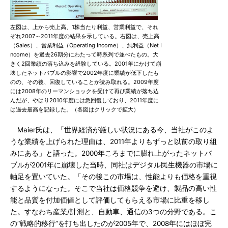
左図は、上から売上高、1株当たり利益、営業利益で、それ
ぞれ2007～2011年度の結果を示している。右図は、売上高
（Sales）、営業利益（Operating Income）、純利益（Net I
ncome）を過去26期分にわたって時系列で並べたもの。大
きく2回業績の落ち込みを経験している。2001年にかけて崩
壊したネットバブルの影響で2002年度に業績が低下したも
のの、その後、回復していることが読み取れる。2009年度
には2008年のリーマンショックを受けて再び業績が落ち込
んだが、やはり2010年度には急回復しており、2011年度に
は過去最高を記録した。（各図はクリックで拡大）
Maier氏は、「世界経済が厳しい状況にある今、当社がこのよ
うな業績を上げられた理由は、2011年よりもずっと以前の取り組
みにある」と語った。2000年ころまでに膨れ上がったネットバ
ブルが2001年に崩壊した当時、同社はデジタル民生機器の市場に
軸足を置いていた。「その後この市場は、性能よりも価格を重視
するようになった。そこで当社は価格競争を避け、製品の高い性
能と品質を付加価値として評価してもらえる市場に比重を移し
た。すなわち産業/計測と、自動車、通信の3つの分野である。こ
の“戦略的移行”を打ち出したのが2005年で、2008年にはほぼ完