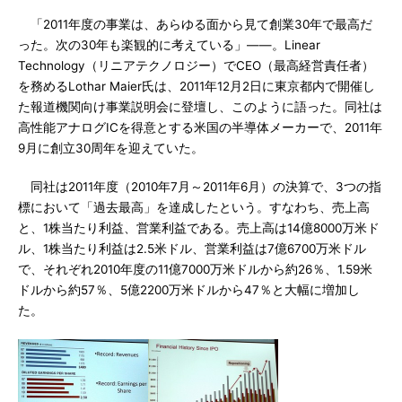
「2011年度の事業は、あらゆる面から見て創業30年で最高だ
った。次の30年も楽観的に考えている」――。Linear
Technology（リニアテクノロジー）でCEO（最高経営責任者）
を務めるLothar Maier氏は、2011年12月2日に東京都内で開催し
た報道機関向け事業説明会に登壇し、このように語った。同社は
高性能アナログICを得意とする米国の半導体メーカーで、2011年
9月に創立30周年を迎えていた。
同社は2011年度（2010年7月～2011年6月）の決算で、3つの指
標において「過去最高」を達成したという。すなわち、売上高
と、1株当たり利益、営業利益である。売上高は14億8000万米ド
ル、1株当たり利益は2.5米ドル、営業利益は7億6700万米ドル
で、それぞれ2010年度の11億7000万米ドルから約26％、1.59米
ドルから約57％、5億2200万米ドルから47％と大幅に増加し
た。