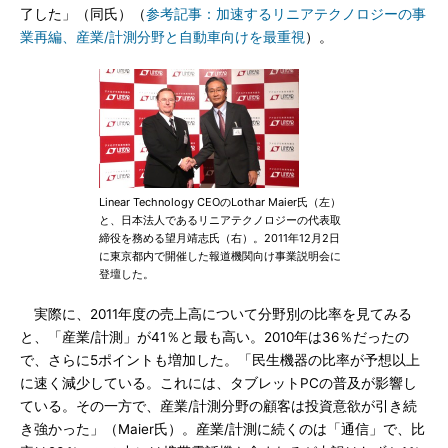
了した」（同氏）（
参考記事：加速するリニアテクノロジーの事
業再編、産業/計測分野と自動車向けを最重視
）。
Linear Technology CEOのLothar Maier氏（左）
と、日本法人であるリニアテクノロジーの代表取
締役を務める望月靖志氏（右）。2011年12月2日
に東京都内で開催した報道機関向け事業説明会に
登壇した。
実際に、2011年度の売上高について分野別の比率を見てみる
と、「産業/計測」が41％と最も高い。2010年は36％だったの
で、さらに5ポイントも増加した。「民生機器の比率が予想以上
に速く減少している。これには、タブレットPCの普及が影響し
ている。その一方で、産業/計測分野の顧客は投資意欲が引き続
き強かった」（Maier氏）。産業/計測に続くのは「通信」で、比