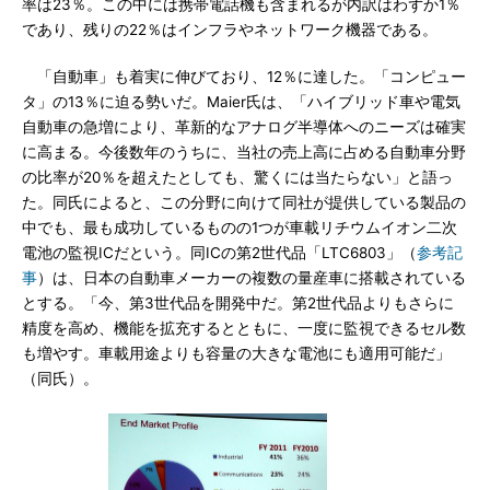
率は23％。この中には携帯電話機も含まれるが内訳はわずか1％
であり、残りの22％はインフラやネットワーク機器である。
「自動車」も着実に伸びており、12％に達した。「コンピュー
タ」の13％に迫る勢いだ。Maier氏は、「ハイブリッド車や電気
自動車の急増により、革新的なアナログ半導体へのニーズは確実
に高まる。今後数年のうちに、当社の売上高に占める自動車分野
の比率が20％を超えたとしても、驚くには当たらない」と語っ
た。同氏によると、この分野に向けて同社が提供している製品の
中でも、最も成功しているものの1つが車載リチウムイオン二次
電池の監視ICだという。同ICの第2世代品「LTC6803」（
参考記
事
）は、日本の自動車メーカーの複数の量産車に搭載されている
とする。「今、第3世代品を開発中だ。第2世代品よりもさらに
精度を高め、機能を拡充するとともに、一度に監視できるセル数
も増やす。車載用途よりも容量の大きな電池にも適用可能だ」
（同氏）。