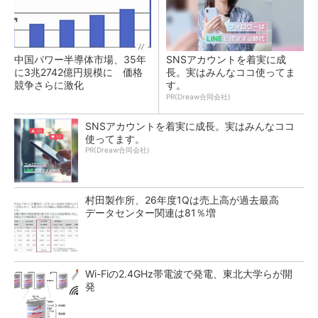
中国パワー半導体市場、35年
SNSアカウントを着実に成
に3兆2742億円規模に 価格
長。実はみんなココ使ってま
競争さらに激化
す。
PR(Dreaw合同会社)
SNSアカウントを着実に成長。実はみんなココ
使ってます。
PR(Dreaw合同会社)
村田製作所、26年度1Qは売上高が過去最高
データセンター関連は81％増
Wi-Fiの2.4GHz帯電波で発電、東北大学らが開
発