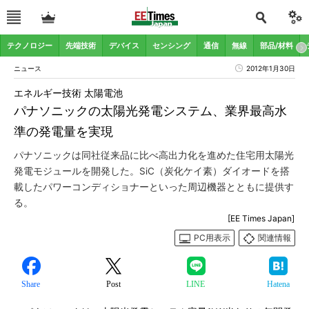
テクノロジー
先端技術
デバイス
センシング
通信
無線
部品/材料
ニュース
2012年1月30日
エネルギー技術 太陽電池
パナソニックの太陽光発電システム、業界最高水
準の発電量を実現
パナソニックは同社従来品に比べ高出力化を進めた住宅用太陽光
発電モジュールを開発した。SiC（炭化ケイ素）ダイオードを搭
載したパワーコンディショナーといった周辺機器とともに提供す
る。
[EE Times Japan]
PC用表示
関連情報
Share
Post
LINE
Hatena