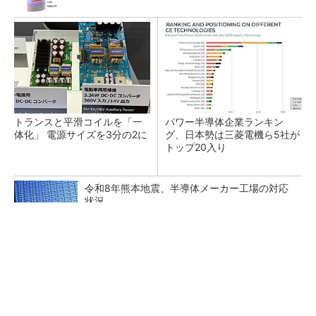
トランスと平滑コイルを「一
パワー半導体企業ランキン
体化」 電源サイズを3分の2に
グ、日本勢は三菱電機ら5社が
トップ20入り
令和8年熊本地震、半導体メーカー工場の対応
状況
最大1000万IOPS キオクシアが「Super High
IOPS SSD」第...