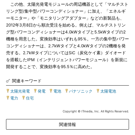
この他、太陽光発電モジュールの周辺機器として「マルチスト
リング型/集中型パワーコンディショナー」に加え、「エネルギ
ーモニター」や「モニタリングアダプター」などの新製品も、
2012年3月8日から順次受注を始める。例えば、マルチストリン
グ型パワーコンディショナーは4.0kWタイプと5.5kWタイプの2
機種を用意した。変換効率はいずれも95％。一方の集中型パワー
コンディショナーは、2.7kWタイプと4.0kWタイプの2機種を発
売する。2.7kWタイプについてはSiC（炭化ケイ素）ダイオード
を搭載したIPM（インテリジェントパワーモジュール）を新規に
開発することで、変換効率を95.5％に高めた。
関連キーワード
太陽光発電
|
発電
|
電池
|
パナソニック
|
太陽電池
|
電力
|
住宅
Copyright © ITmedia, Inc. All Rights Reserved.
関連情報