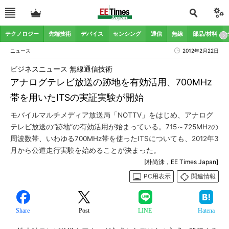
テクノロジー
先端技術
デバイス
センシング
通信
無線
部品/材料
ニュース
2012年2月22日
ビジネスニュース 無線通信技術
アナログテレビ放送の跡地を有効活用、700MHz
帯を用いたITSの実証実験が開始
モバイルマルチメディア放送局「NOTTV」をはじめ、アナログ
テレビ放送の“跡地”の有効活用が始まっている。715～725MHzの
周波数帯、いわゆる700MHz帯を使ったITSについても、2012年3
月から公道走行実験を始めることが決まった。
[朴尚洙，EE Times Japan]
PC用表示
関連情報
Share
Post
LINE
Hatena