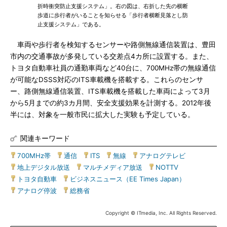
折時衝突防止支援システム」。右の図は、右折した先の横断
歩道に歩行者がいることを知らせる「歩行者横断見落とし防
止支援システム」である。
車両や歩行者を検知するセンサーや路側無線通信装置は、豊田
市内の交通事故が多発している交差点4カ所に設置する。また、
トヨタ自動車社員の通勤車両など40台に、700MHz帯の無線通信
が可能なDSSS対応のITS車載機を搭載する。これらのセンサ
ー、路側無線通信装置、ITS車載機を搭載した車両によって3月
から5月までの約3カ月間、安全支援効果を計測する。2012年後
半には、対象を一般市民に拡大した実験も予定している。
関連キーワード
700MHz帯
|
通信
|
ITS
|
無線
|
アナログテレビ
|
地上デジタル放送
|
マルチメディア放送
|
NOTTV
|
トヨタ自動車
|
ビジネスニュース（EE Times Japan）
|
アナログ停波
|
総務省
Copyright © ITmedia, Inc. All Rights Reserved.