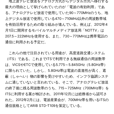
地上波テレビ放送をアナログ方式からデジタル方式へ移行する
最大の理由として挙げられていたのが「電波の有効利用」であ
る。アナログテレビ放送で使用していた90～770MHzのうち、地
上デジタル放送で使用している470～710MHz以外の周波数帯域
を有効活用するための取り組みが進んでいる。例えば、2012年4
月1日に開局するモバイルマルチメディア放送局「NOTTV」は
207.5～222MHzを使用する。また、730～770MHzは携帯電話の
通信に利用される予定だ。
これらの他で注目されている用途が、高度道路交通システム
（ITS）である。これまでITSで利用できる無線通信の周波数帯
は、VICSやETCで使用している5.775～5.845GHz（5.8GHz帯）
に限られていた。しかし、5.8GHz帯は電波の直進性が高く、遮
蔽（しゃへい）物の影響を受けやすいため、インフラ協調システ
ムに適していないと言われている。そこで、アナログテレビ放送
の終了後に残る周波数帯のうち、715～725MHz（700MHz帯）を
ITSに利用する案が検討され、2011年12月には総務省から認可さ
れた。2012年2月には、電波産業会が、700MHz帯を用いるITSの
通信規格としてARIB STD-T109を策定している。