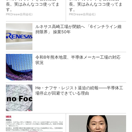
長。実はみんなココ使ってま
長。実はみんなココ使ってま
す。
す。
PR(Dreaw合同会社)
PR(Dreaw合同会社)
ルネサス高崎工場が閉鎖へ 「6インチライン維
持限界」 操業50年
令和8年熊本地震、半導体メーカー工場の対応
状況
He・ナフサ・レジスト逼迫の続報――半導体工
場停止が回避できている理由