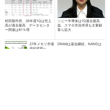
村田製作所、26年度1Qは売上
ソニー半導体は1Q過去最高
高が過去最高 データセンタ
益、スマホ市況停滞も主要顧
ー関連は81％増
客ら拡大
27年メモリ市場 DRAMは逼迫継続、NANDは
供給緩和へ
マイクロン、AI需要で広島工場増強へ起工式
1.5兆円投資
ルネサス、26年2Qは増収増益 データセンタ
ー需要強く「供給はパツパツ」