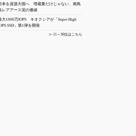
日本を資源大国へ 埋蔵量だけじゃない、南鳥
島レアアース泥の価値
最大1000万IOPS キオクシアが「Super High
IOPS SSD」第1弾を開発
≫
11～30位はこちら