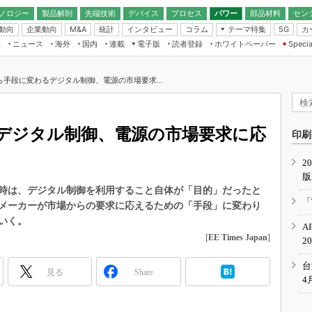
ノロジー
製品解剖
先端技術
デバイス
プロセス
パワー
部品材料
セン
動向
企業動向
統計
インタビュー
コラム
テーマ特集
カ
M&A
5G
ギー
ナログ
無線
集
ニュース
海外
国内
連載
電子版
読者登録
ホワイトペーパー
Specia
フィジカルAI
IoT・エッジコ
モリ
EXPO
Microchip情報
ストレージ通信
EE Times Japan×EDN Japan統合電
エッジAI
子版
I
SEMICON Japan
ら手段に変わるデジタル制御、電源の市場要求...
デバイス通信
パワーエレクトロニクス
電子ブックレット
イコン
CEATEC
のナノフォーカス
半導体後工程
GA
EdgeTech＋
業界スコープ
デジタル制御、電源の市場要求に応
読者調査（EE Times Research）
印刷
TECHNO-FRONT
のエレ・組み込みプレイバ
カーボンニュートラル
2
人とくるま展
版
IoT
直前エンジニアの社会人大
当時は、デジタル制御を利用すること自体が「目的」だったと
電源設計（EDN Japan）
「
メーカーが市場からの要求に応えるための「手段」に変わり
数字」で回してみよう
エレクトロニクス入門（EDN
いく。
A
Japan）
ード ～Behind the
[
EE Times Japan
]
2
rd
年で起こったこと、次の10年
台
見る
Share
こと
4
で探るアジアの新トレンド