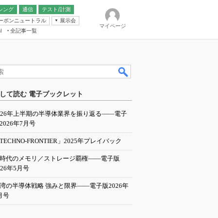
シング
通信
テスト/計測
ーボンニュートラル
展示会
マイページ
全記事一覧
l
ンピューティング
して読む 電子ブックレット
IER
026年上半期の半導体業界を振り返る――電子
2026年7月号
TECHNO-FRONTIER」2025年プレイバック
I時代のメモリ／ストレージ覇権――電子版
026年5月号
湾の半導体戦略 強みと限界――電子版2026年
月号