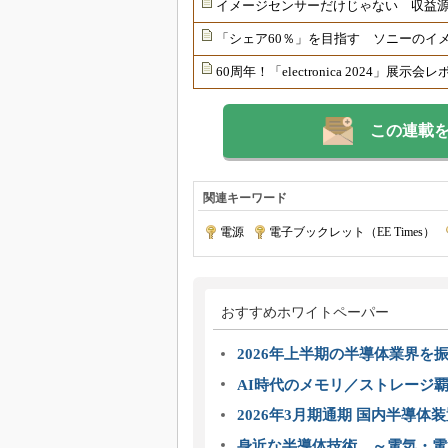
イメージセンサーだけじゃない 収益
「シェア60％」を目指す ソニーのイ
60周年！「electronica 2024」展示会
この連載
関連キーワード
電源
|
電子ブックレット（EE Times）
|
おすすめホワイトペーパー
2026年上半期の半導体業界を振
AI時代のメモリ／ストレージ覇
2026年3月期通期 国内半導体
身近な半導体技術 ～電気・電