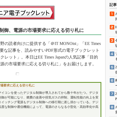
術を知る
記事
エンジニア”が仕掛けた社内
念の180日
ションは日本を救うのか
制御、電源の市場要求に応える切り札に
IoT通信
ナリスト「未来展望」
向けに提供する「＠IT MONOist」「EE Times
愛されないエンジニア」の
載した主要な記事を、読みやすいPDF形式の電子ブックレット
行動論
ト」。本日はEE Times Japanの人気記事「目的
電源の市場要求に応える切り札に」をお届けします。
市場要求に応える切り札に
マイコンを使ったデジタル制御が導入されてから数十年がたつ。デジタ
制御が可能になり、燃費の改善や排気ガスの抑制、運転性能の向上を実
スイッチング電源もデジタル制御への移行期に差し掛かっている。デジ
高度な制御や通信機能によって、電源のさらなる小型化・高効率化や高
。