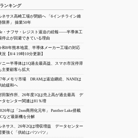
ランキング
ルネサス高崎工場が閉鎖へ 「6インチライン維
持限界」 操業50年
He・ナフサ・レジスト逼迫の続報――半導体工
場停止が回避できている理由
令和8年熊本地震、半導体メーカー工場の対応
状況【8/4 19時10分更新】
ソニー半導体は1Q過去最高益、スマホ市況停滞
も主要顧客ら拡大
27年メモリ市場 DRAMは逼迫継続、NANDは
供給緩和へ
村田製作所、26年度1Qは売上高が過去最高 デ
ータセンター関連は81％増
2026年は「2nm商用化元年」 Panther Lake搭載
PCなど最新機を分解
ルネサス、26年2Qは増収増益 データセンター
需要強く「供給はパツパツ」