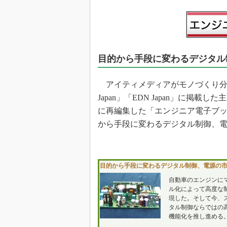
光伝送技
“異端児
改革、執
イノベー
目的から手段に変わるデジタル
JASA発
IHSア
アイティメディアがモノづくり分野の読者
「英語に
Japan」「EDN Japan」に掲
ための新
に再編集した「エンジニア電子ブックレッ
から手段に変わるデジタル制御、
目的から手段に変わるデジタル制御、電源の
自動車のエンジンに
ル化によって高度な
現した。そして今、
タル制御ならではの
機能化を推し進める