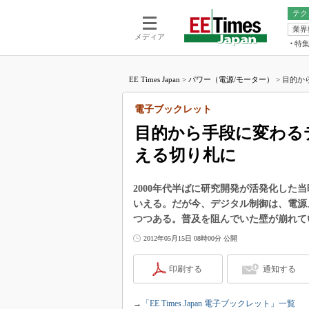
テク
業界
電池／エネル
ア
メディア
特
メ
福田昭の
LS
EE Times Japan
>
パワー（電源/モーター）
>
目的か
福田昭の
マ
湯之上隆
電子ブックレット
FP
大山聡の
目的から手段に変わる
大原雄介
える切り札に
ック
リタイア
学漂流記
2000年代半ばに研究開発が活発化した
いえる。だが今、デジタル制御は、電源
世界を「
つつある。普及を阻んでいた壁が崩れて
踊るバズワ
2012年05月15日 08時00分 公開
Buzzwo
この10
印刷する
通知する
で起こる
製品分解
→
「EE Times Japan 電子ブックレット」一覧