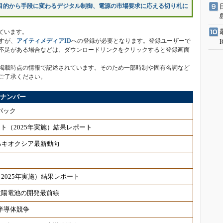
目的から手段に変わるデジタル制御、電源の市場要求に応える切り札に
ています。
すが、
アイティメディアID
への登録が必要となります。登録ユーザーで
不足がある場合などは、ダウンロードリンクをクリックすると登録画面
掲載時点の情報で記述されています。そのため一部時制や固有名詞など
ご了承ください。
クナンバー
イバック
アンケート（2025年実施）結果レポート
るキオクシア最新動向
2025年実施）結果レポート
太陽電池の開発最前線
I半導体競争