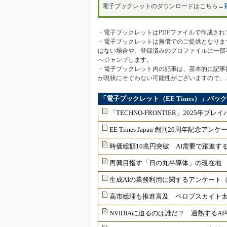
電子ブックレットのダウンロードはこちら→
・電子ブックレットはPDFファイルで作成され
・電子ブックレットは無償でのご提供となりま
はない場合や、登録済みのプロファイルに一部
へジャンプします。
・電子ブックレット内の記事は、基本的に記事
が現状にそぐわない可能性がございますので、
「電子ブックレット（EE Times）」バッ
「TECHNO-FRONTIER」2025年プレ
EE Times Japan 創刊20周年記念
時価総額10兆円突破 AI需要で躍進す
再興目指す「日の丸半導体」の現在地
生成AIの業務利用に関するアンケート（
高市総理も推進言及 ペロブスカイト
NVIDIAに迫るのは誰だ？ 過熱するA