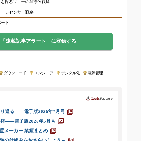
源を探るソニーの半導体戦略
メージセンサー戦略
レポート
を「連載記事アラート」に登録する
ダウンロード
|
エンジニア
|
デジタル化
|
電源管理
り返る――電子版2026年7月号
権――電子版2026年5月号
装置メーカー 業績まとめ
源の仕組みをおさらいしよう～