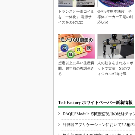
トランスと平滑コイル
令和8年熊本地震、半
を「一体化」 電源サ
導体メーカー工場の対
イズを3分の2に
応状況
想定以上に早い生産再
人の動きをまねるロボ
開、10年前の教訓生き
ットで実演 STのフ
る
ィジカルAI向け製品
群
TechFactory ホワイトペーパー新着情報
DAQ用?Moduleで状態監視用の絶縁
計測器アプリケーションにおいて7.5桁