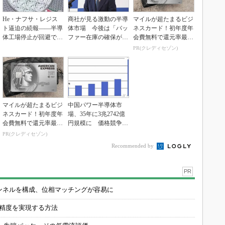
He・ナフサ・レジス
商社が見る激動の半導
マイルが超たまるビジ
ト逼迫の続報――半導
体市場 今後は「バッ
ネスカード！初年度年
体工場停止が回避でき
ファー在庫の確保が重
会費無料で還元率最大
ている理由
要に」
1.125%
PR(クレディセゾン)
マイルが超たまるビジ
中国パワー半導体市
ネスカード！初年度年
場、35年に3兆2742億
会費無料で還元率最大
円規模に 価格競争さ
1.125%
らに激化
PR(クレディセゾン)
Recommended by
PR
チャンネルを構成、位相マッチングが容易に
の精度を実現する方法