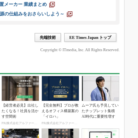
装置メーカー 業績まとめ
源の仕組みをおさらいしよう～
先端技術
EE Times Japan トップ
Copyright © ITmedia, Inc. All Rights Reserved.
【経営者必見】出社し
【完全無料】プロが教
ムーア氏も予見してい
たくなる！社員を活か
えるオフィス構築案の
たチップレット集積
す空間術
「イロハ」
AI時代に重要性増す
PR(株式会社アルファーテクノ)
PR(株式会社アルファーテクノ)