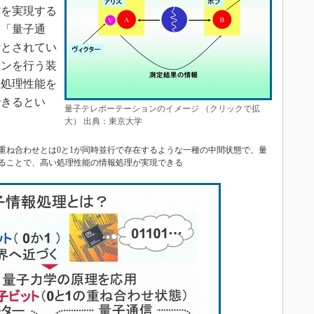
信を実現する
た「量子通
術とされてい
ョンを行う装
な処理性能を
できるとい
量子テレポーテーションのイメージ （クリックで拡
大） 出典：東京大学
重ね合わせとは0と1が同時並行で存在するような一種の中間状態で、量
ることで、高い処理性能の情報処理が実現できる