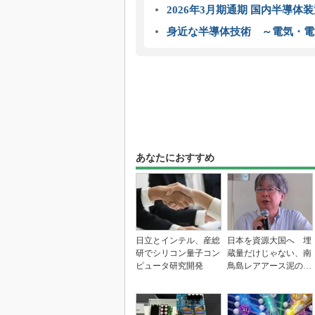
2026年3月期通期 国内半導体
身近な半導体技術 ～電気・電
あなたにおすすめ
日立とインテル、産総
日本を資源大国へ 埋
研でシリコン量子コン
蔵量だけじゃない、南
ピュータ研究開発
鳥島レアアース泥の価
値