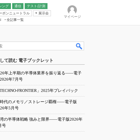
シング
通信
テスト/計測
ーボンニュートラル
展示会
マイページ
全記事一覧
l
ンピューティング
して読む 電子ブックレット
IER
026年上半期の半導体業界を振り返る――電子
2026年7月号
TECHNO-FRONTIER」2025年プレイバック
I時代のメモリ／ストレージ覇権――電子版
026年5月号
湾の半導体戦略 強みと限界――電子版2026年
月号