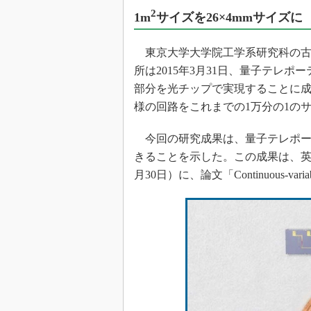
光伝送技
2
1m
サイズを26×4mmサイズに
“異端児
改革、執
東京大学大学院工学系研究科の古
イノベー
所は2015年3月31日、量子テレ
JASA発
部分を光チップで実現することに
IHSア
様の回路をこれまでの1万分の1の
「英語に
ための新
今回の研究成果は、量子テレポー
きることを示した。この成果は、英国の科学
月30日）に、論文「Continuous-variab