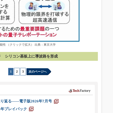
能性 （クリックで拡大） 出典：東京大学
ジ
シリコン基板上に導波路を形成
1
|
2
|
3
次のページへ
り返る――電子版2026年7月号
025年プレイバック