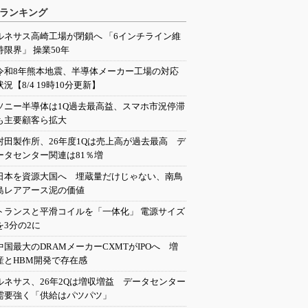
ランキング
ルネサス高崎工場が閉鎖へ 「6インチライン維
持限界」 操業50年
令和8年熊本地震、半導体メーカー工場の対応
状況【8/4 19時10分更新】
ソニー半導体は1Q過去最高益、スマホ市況停滞
も主要顧客ら拡大
村田製作所、26年度1Qは売上高が過去最高 デ
ータセンター関連は81％増
日本を資源大国へ 埋蔵量だけじゃない、南鳥
島レアアース泥の価値
トランスと平滑コイルを「一体化」 電源サイズ
を3分の2に
中国最大のDRAMメーカーCXMTがIPOへ 増
産とHBM開発で存在感
ルネサス、26年2Qは増収増益 データセンター
需要強く「供給はパツパツ」