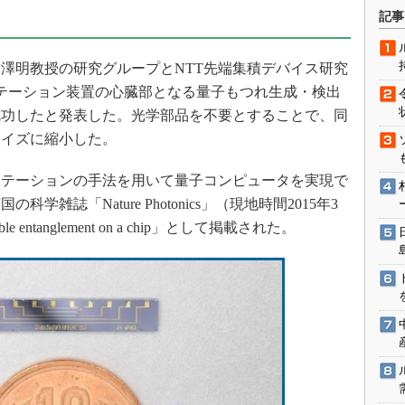
術を知る
記事
エンジニア”が仕掛けた社内
念の180日
澤明教授の研究グループとNTT先端集積デバイス研究
ションは日本を救うのか
ポーテーション装置の心臓部となる量子もつれ生成・検出
IoT通信
成功したと発表した。光学部品を不要とすることで、同
ナリスト「未来展望」
サイズに縮小した。
愛されないエンジニア」の
行動論
テーションの手法を用いて量子コンピュータを実現で
雑誌「Nature Photonics」（現地時間2015年3
le entanglement on a chip」として掲載された。