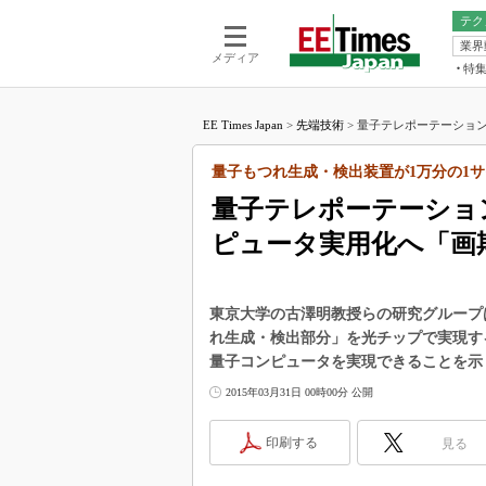
テク
業界
電池／エネル
ア
メディア
特
メ
福田昭の
LS
EE Times Japan
>
先端技術
>
量子テレポーテーション
福田昭の
マ
湯之上隆
量子もつれ生成・検出装置が1万分の1
FP
大山聡の
量子テレポーテーショ
大原雄介
ピュータ実用化へ「画
ック
リタイア
学漂流記
東京大学の古澤明教授らの研究グループ
世界を「
れ生成・検出部分」を光チップで実現す
量子コンピュータを実現できることを示
踊るバズワ
Buzzwo
2015年03月31日 00時00分 公開
この10
で起こる
印刷する
見る
製品分解