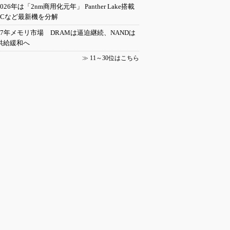
2026年は「2nm商用化元年」 Panther Lake搭載
PCなど最新機を分解
27年メモリ市場 DRAMは逼迫継続、NANDは
供給緩和へ
≫
11～30位はこちら