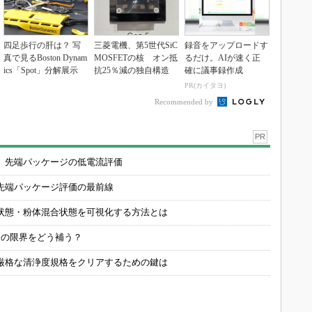
四足歩行の肝は？ 写
三菱電機、第5世代SiC
録音をアップロードす
真で見るBoston Dynam
MOSFETの核 オン抵
るだけ。AIが速く正
ics「Spot」分解展示
抗25％減の独自構造
確に議事録作成
PR(カイタヨ)
Recommended by
PR
 先端パッケージの低電流評価
先端パッケージ評価の最前線
状態・粉体混合状態を可視化する方法とは
定の限界をどう補う？
厳格な清浄度規格をクリアするための鍵は