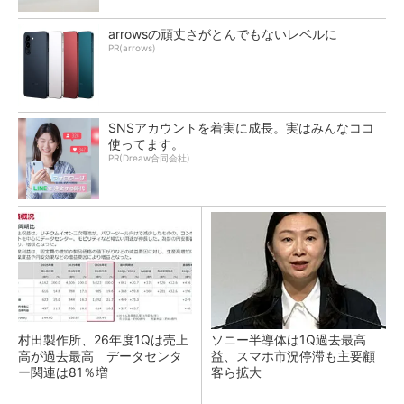
arrowsの頑丈さがとんでもないレベルに
PR(arrows)
SNSアカウントを着実に成長。実はみんなココ
使ってます。
PR(Dreaw合同会社)
村田製作所、26年度1Qは売上
ソニー半導体は1Q過去最高
高が過去最高 データセンタ
益、スマホ市況停滞も主要顧
ー関連は81％増
客ら拡大