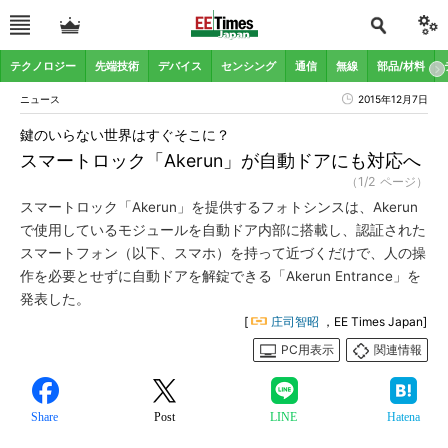
テクノロジー
先端技術
デバイス
センシング
通信
無線
部品/材料
ニュース
2015年12月7日
鍵のいらない世界はすぐそこに？
スマートロック「Akerun」が自動ドアにも対応へ
（1/2 ページ）
スマートロック「Akerun」を提供するフォトシンスは、Akerun
で使用しているモジュールを自動ドア内部に搭載し、認証された
スマートフォン（以下、スマホ）を持って近づくだけで、人の操
作を必要とせずに自動ドアを解錠できる「Akerun Entrance」を
発表した。
[
庄司智昭
，EE Times Japan]
PC用表示
関連情報
Share
Post
LINE
Hatena