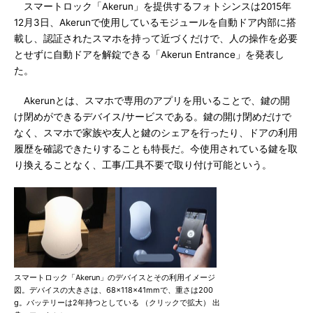
スマートロック「Akerun」を提供するフォトシンスは2015年
12月3日、Akerunで使用しているモジュールを自動ドア内部に搭
載し、認証されたスマホを持って近づくだけで、人の操作を必要
とせずに自動ドアを解錠できる「Akerun Entrance」を発表し
た。
Akerunとは、スマホで専用のアプリを用いることで、鍵の開
け閉めができるデバイス/サービスである。鍵の開け閉めだけで
なく、スマホで家族や友人と鍵のシェアを行ったり、ドアの利用
履歴を確認できたりすることも特長だ。今使用されている鍵を取
り換えることなく、工事/工具不要で取り付け可能という。
スマートロック「Akerun」のデバイスとその利用イメージ
図。デバイスの大きさは、68×118×41mmで、重さは200
g。バッテリーは2年持つとしている （クリックで拡大） 出