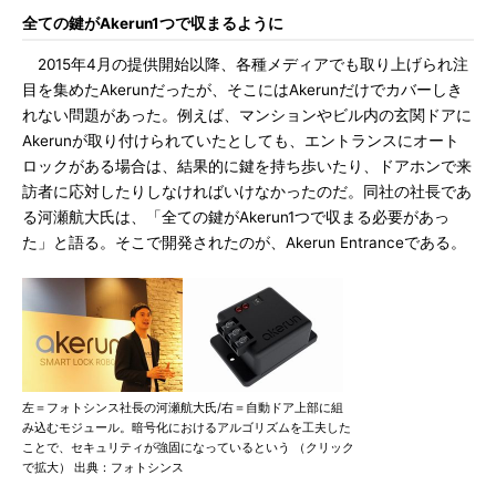
全ての鍵がAkerun1つで収まるように
2015年4月の提供開始以降、各種メディアでも取り上げられ注
目を集めたAkerunだったが、そこにはAkerunだけでカバーしき
れない問題があった。例えば、マンションやビル内の玄関ドアに
Akerunが取り付けられていたとしても、エントランスにオート
ロックがある場合は、結果的に鍵を持ち歩いたり、ドアホンで来
訪者に応対したりしなければいけなかったのだ。同社の社長であ
る河瀬航大氏は、「全ての鍵がAkerun1つで収まる必要があっ
た」と語る。そこで開発されたのが、Akerun Entranceである。
左＝フォトシンス社長の河瀬航大氏/右＝自動ドア上部に組
み込むモジュール。暗号化におけるアルゴリズムを工夫した
ことで、セキュリティが強固になっているという （クリック
で拡大） 出典：フォトシンス