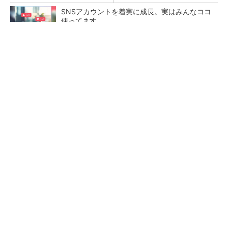
SNSアカウントを着実に成長。実はみんなココ
使ってます。
PR(Dreaw合同会社)
トランスと平滑コイルを「一体化」 電源サイズ
を3分の2に
マイクロン、AI需要で広島工場増強へ起工式
1.5兆円投資