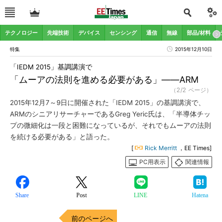
テクノロジー
先端技術
デバイス
センシング
通信
無線
部品/材料
特集
2015年12月10日
「IEDM 2015」基調講演で
「ムーアの法則を進める必要がある」――ARM
（2/2 ページ）
2015年12月7～9日に開催された「IEDM 2015」の基調講演で、
ARMのシニアリサーチャーであるGreg Yeric氏は、「半導体チッ
プの微細化は一段と困難になっているが、それでもムーアの法則
を続ける必要がある」と語った。
[
Rick Merritt
，EE Times]
PC用表示
関連情報
Share
Post
LINE
Hatena
前のページへ