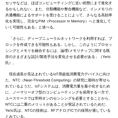
セッサなどは、ほぼコンピューティングに近い状態にまで進化す
るかもしれない。また、分類機能や整合機能など、インメモリの
共通機能によるサポートを受けることによって、さらなる高効率
化を実現し、完全なPIM（Processor In Memory）へと進化して
いく可能性もある」と述べる。
「さらに、ディープニューラルネットワークを利用すれば、ブ
ロックを作成できる可能性もある。しかし、このようにプロセッ
シングとメモリを融合するには、論理/メモリチップに関する既
存のさまざまな設計/製造手法を変化させる必要がある」（Yeric
氏）。
現在成長が見込まれているIoT用超低消費電力デバイスに向け
た、NTC（Near-Threshold Computing）の研究に期待が寄せら
れているようだ。IoTシステムは、消費電力量を最小化するため
に、ノーマリーオフ型のコンピューティングを採用する一方で、
ユースケースでは常時オンのセンシングを必要とすることから、
NTCには二重のメリットがあることが実証されているためだ。
Yeric氏は、NTCの技術は、RFアナログICでの採用が適している
とみている。