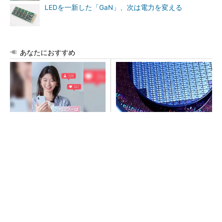
LEDを一新した「GaN」、次は電力を変える
あなたにおすすめ
SNSアカウントを着実に成
令和8年熊本地震、半導体メー
長。実はみんなココ使ってま
カー工場の対応状況
す。
PR(Dreaw合同会社)
SNSアカウントを着実に成長。実はみんなココ
使ってます。
PR(Dreaw合同会社)