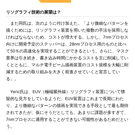
リソグラフィ技術の展望は？
また同氏は、次のように付け加えた。「より微細なパターンを
描くためには、リソグラフィ装置を用いた複数の手法を採用しな
ければならないため、コストが増大する。しかし、7nmプロセス
向けに開発予定のステッパーは、28nmプロセス用のものと比べ
て50％の高速化を実現することができるという。さらに、マスク
業界は引き続き、書き込み時間にかかるコストを主に削減してい
くとともに、マルチ電子ビーム描画装置のコスト規模を大幅に削
減するための取り組みを大きく前進させていくと宣言してい
る」。
Yeric氏は、EUV（極端紫外線）リソグラフィ装置について懐
疑的な見方をしているようだ。EUV装置はこれまで長期にわた
り、より微細なパターンの描画を実現できる手段として最も期待
されてきたが、仮にそうだとしても、あまりに課題が多すぎて、
7nmプロセスに適用することができない可能性があるためだとい
う。