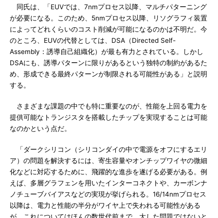
同氏は、「EUVでは、7nmプロセス以降、マルチパターニング
が必要になる。このため、5nmプロセス以降、リソグラフィ装置
によってどれくらいのコスト削減が可能になるのかは不明だ。今
のところ、EUVの代替としては、DSA（Directed Self-
Assembly：誘導自己組織化）が最も有力とされている。しかし
DSAにも、誘導パターンに限りがあるという独特の制約があるた
め、形成できる最終パターンが制限される可能性がある」と説明
する。
さまざまな課題の中でも特に重要なのが、性能を上回る電力を
提供可能なトランジスタを搭載したチップを実現することは可能
なのかという点だ。
「ダークシリコン（シリコンダイの中で電源をオフにするエリ
ア）の問題を解決するには、寄生容量やオンチップワイヤの微細
化などに対応するために、飛躍的な進歩を遂げる必要がある。例
えば、多層グラフェンを用いたインターコネクトや、カーボンナ
ノチューブバイアスなどの実現が挙げられる。16/14nmプロセス
以降は、電力と性能の半分がワイヤ上で失われる可能性がある
が、これについてはほんの数世代前まで、大した問題ではないと