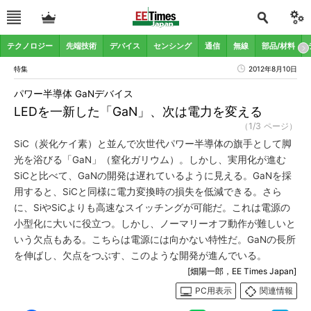
テクノロジー
先端技術
デバイス
センシング
通信
無線
部品/材料
特集
2012年8月10日
パワー半導体 GaNデバイス
LEDを一新した「GaN」、次は電力を変える
（1/3 ページ）
SiC（炭化ケイ素）と並んで次世代パワー半導体の旗手として脚
光を浴びる「GaN」（窒化ガリウム）。しかし、実用化が進む
SiCと比べて、GaNの開発は遅れているように見える。GaNを採
用すると、SiCと同様に電力変換時の損失を低減できる。さら
に、SiやSiCよりも高速なスイッチングが可能だ。これは電源の
小型化に大いに役立つ。しかし、ノーマリーオフ動作が難しいと
いう欠点もある。こちらは電源には向かない特性だ。GaNの長所
を伸ばし、欠点をつぶす、このような開発が進んでいる。
[畑陽一郎，EE Times Japan]
PC用表示
関連情報