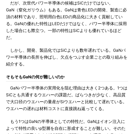
だが、次世代パワー半導体の候補はSiCだけではない。
GaN（窒化ガリウム）もある。GaNは青色LEDの開発、製造に必
須の材料であり、照明用白色LEDの商品化に大きく貢献してい
る。GaNの優れた特性はLEDだけではなく、パワー半導体に採用
した場合にも際立つ。一部の特性はSiCよりも優れているほど
だ。
しかし、開発、製品化ではSiCよりも数年遅れている。GaNパ
ワー半導体の長所を伸ばし、欠点をつぶす企業ごとの取り組みを
紹介する。
そもそもGaNの何が難しいのか
GaNパワー半導体の実用化を阻む理由は大きく2つある。1つは
SiCとも共通するウエハーの課題だ。ばらつきが少なく、高品質
で大口径のウエハーの量産がSiウエハーと比較して遅れている。
ウエハーの遅れは材料コストに直接跳ね返ってくる。
もう1つはGaNの半導体としての特性だ。GaNはイオン注入に
よって特性の良いp型層を自在に形成することが難しい。そのた