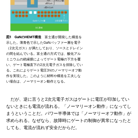
図1 GaNのHEMT構造
富士通が開発した構造を
示した。薄青色で示したGaNバッファー層を電子
（2次元ガス）が満たしており、ソースとドレイン
の間を結んでいる。富士通の方式では、酸化アル
ミニウムの絶縁膜によってゲート電極の下方を覆
い、ゲート電極直下の2次元電子ガスを排除してい
る。これによりゲート電圧3Vのノーマリーオフ動
作を実現した。このように材料や構造を工夫しな
い場合は、ノーマリーオン動作となる。
だが、逆に言うと2次元電子ガスはゲートに電圧が印加してい
ないときにも電流が流れる。「ノーマリーオン動作」になってし
まうということだ。パワー半導体では「ノーマリーオフ動作」が
求められる。なぜなら、故障時にゲートの制御が異常になったと
しても、電流が流れず安全だからだ。