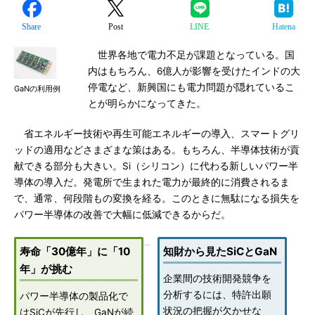
Share
Post
LINE
Hatena
世界各地で電力不足が課題となっている。国
内はもちろん、6億人が影響を受けたインドの大
停電など、新興国にも電力問題が隠れているこ
GaNの利用例
とが明らかになってきた。
省エネルギー技術や再生可能エネルギーの導入、スマートグリ
ッドの適用などさまざまな策はある。もちろん、半導体技術が貢
献できる部分も大きい。Si（シリコン）に代わる新しいパワー半
導体の導入だ。発電所で生まれた電力が最終的に消費されるま
で、通常、何段階もの変換を経る。このときに無駄になる損失を
パワー半導体の改善で大幅に低減できるからだ。
寿命「30億年」に「10
知財から見たSiCとGaN
年」が挑む
企業間の技術開発競争を
分析するには、特許出願
パワー半導体の製品化で
状況の把握が欠かせな
はSiCが先行し、GaNが続