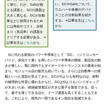
い。SiCやGaNについて、
く形だ。だが、GaNが抱
ウエハーや各種のデバイ
える課題と、SiCの課題は
スごとの分析結果を紹介
大きく異なる。SiCが自動
する。→記事全文は
こちら
車などに採用されるため
から
には寿命やコスト、歩留
まり（良品率）の課題を
クリアする必要がある。→
記事全文は
こちら
から
Siに代わる新規のパワー半導体として「SiC」（シリコンカー
バイド、炭化ケイ素）を用いたパワー半導体の開発、製品化の動
きが著しい。既に国内でもダイオードやトランジスタの量産が始
まり、モジュール品の販売も続いている。さらには自動車への搭
載といった道筋が見えてきた。SiCがSiよりも有利なのは、材料
の物理的な性質に優れるからだ。SiCはSiよりもバンドギャップ
が大きいため、絶縁破壊電圧が大きな素子を製造できる。従っ
て、素子を薄くできるほか、ドープ濃度を高くすることもでき
る。これにより、損失の一因であるオン抵抗を低減できる。