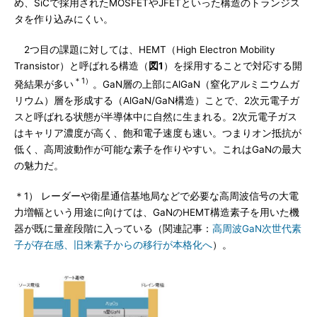
め、SiCで採用されたMOSFETやJFETといった構造のトランジス
タを作り込みにくい。
2つ目の課題に対しては、HEMT（High Electron Mobility
Transistor）と呼ばれる構造（
図1
）を採用することで対応する開
＊1）
発結果が多い
。GaN層の上部にAlGaN（窒化アルミニウムガ
リウム）層を形成する（AlGaN/GaN構造）ことで、2次元電子ガ
スと呼ばれる状態が半導体中に自然に生まれる。2次元電子ガス
はキャリア濃度が高く、飽和電子速度も速い。つまりオン抵抗が
低く、高周波動作が可能な素子を作りやすい。これはGaNの最大
の魅力だ。
＊1） レーダーや衛星通信基地局などで必要な高周波信号の大電
力増幅という用途に向けては、GaNのHEMT構造素子を用いた機
器が既に量産段階に入っている（関連記事：
高周波GaN次世代素
子が存在感、旧来素子からの移行が本格化へ
）。