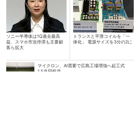
ソニー半導体は1Q過去最高
トランスと平滑コイルを「一
益、スマホ市況停滞も主要顧
体化」 電源サイズを3分の2に
客ら拡大
マイクロン、AI需要で広島工場増強へ起工式
1.5兆円投資
He・ナフサ・レジスト逼迫の続報――半導体工
場停止が回避できている理由
中国最大のDRAMメーカーCXMTがIPOへ 増
産とHBM開発で存在感