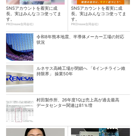
SNSアカウントを着実に成
SNSアカウントを着実に成
長。実はみんなココ使ってま
長。実はみんなココ使ってま
す。
す。
PR(Dreaw合同会社)
PR(Dreaw合同会社)
令和8年熊本地震、半導体メーカー工場の対応
状況
ルネサス高崎工場が閉鎖へ 「6インチライン維
持限界」 操業50年
村田製作所、26年度1Qは売上高が過去最高
データセンター関連は81％増