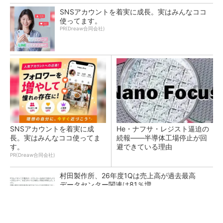
SNSアカウントを着実に成長。実はみんなココ
使ってます。
PR(Dreaw合同会社)
SNSアカウントを着実に成
He・ナフサ・レジスト逼迫の
長。実はみんなココ使ってま
続報――半導体工場停止が回
す。
避できている理由
PR(Dreaw合同会社)
村田製作所、26年度1Qは売上高が過去最高
データセンター関連は81％増