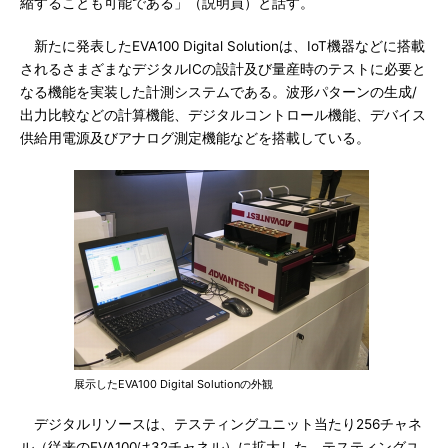
縮することも可能である」（説明員）と話す。
新たに発表したEVA100 Digital Solutionは、IoT機器などに搭載
されるさまざまなデジタルICの設計及び量産時のテストに必要と
なる機能を実装した計測システムである。波形パターンの生成/
出力比較などの計算機能、デジタルコントロール機能、デバイス
供給用電源及びアナログ測定機能などを搭載している。
展示したEVA100 Digital Solutionの外観
デジタルリソースは、テスティングユニット当たり256チャネ
ル（従来のEVA100は32チャネル）に拡大した。テスティングユ