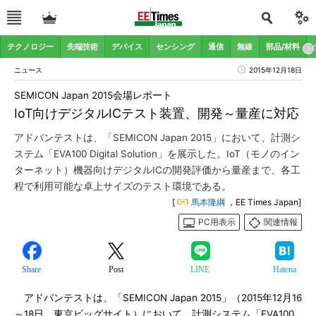
テクノロジー
先端技術
デバイス
センシング
通信
無線
部品/材料
ニュース
2015年12月18日
SEMICON Japan 2015会場レポート
IoT向けデジタルICテスト装置、開発～量産に対応
アドバンテストは、「SEMICON Japan 2015」において、計測シ
ステム「EVA100 Digital Solution」を展示した。IoT（モノのイン
ターネット）機器向けデジタルICの開発評価から量産まで、各工
程で利用可能な卓上サイズのテスト環境である。
[
馬本隆綱
，EE Times Japan]
PC用表示
関連情報
Share
Post
LINE
Hatena
アドバンテストは、「SEMICON Japan 2015」（2015年12月16
～18日、東京ビッグサイト）において、計測システム「EVA100