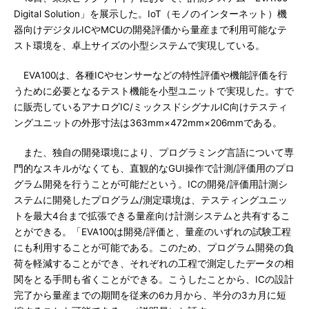
Digital Solution」を展示した。IoT（モノのインターネット）機
器向けデジタルICやMCUの開発評価から量産まで利用可能なテ
スト環境を、卓上サイズの小型システムで実現している。
EVA100は、各種ICやセンサーなどの特性評価や機能評価を行
うために必要となるテスト機能を小型ユニットで実現した。すで
に販売しているアナログIC/ミックスドシグナルIC向けテスティ
ングユニットの外形寸法は363mm×472mm×206mmである。
また、独自の開発環境により、プログラミング言語について専
門的なスキルがなくても、直観的なGUI操作で計測/評価用のプロ
グラム開発を行うことが可能だという。ICの開発/評価用計測シ
ステムに開発したプログラム/測定環境は、テスティングユニッ
トを最大4台まで拡張できる量産向け計測システムと共有するこ
とができる。「EVA100は開発/評価と、量産のいずれの試験工程
にも利用することが可能である。このため、プログラム開発の負
荷を軽減することができ、それぞれの工程で測定したデータの相
関をとる手間も省くことができる。こうしたことから、ICの設計
完了から量産までの期間を従来の6カ月から、半分の3カ月に短