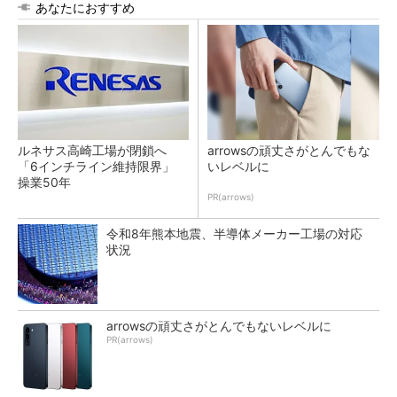
あなたにおすすめ
ルネサス高崎工場が閉鎖へ
arrowsの頑丈さがとんでもな
「6インチライン維持限界」
いレベルに
操業50年
PR(arrows)
令和8年熊本地震、半導体メーカー工場の対応
状況
arrowsの頑丈さがとんでもないレベルに
PR(arrows)