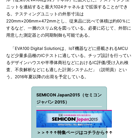
ニットを連結すると最大1024チャネルまで拡張することができ
る。テスティングユニットの外形寸法は
220mm×206mm×472mmとし、従来品に比べて体積は約60％に
するなど、一層のスリム化を図っている。必要に応じて、外部に
用意した測定器との同期制御も可能である。
「EVA100 Digital Solutionは、IoT機器などに搭載されるMCU
など少量多品種のICテストに適している。チップ設計を行ってい
るデザインハウスや半導体商社などにおけるIC評価/受け入れ検
査、不良解析などにも適した計測システムだ」（説明員）とい
う。2016年夏以降の出荷を予定している。
SEMICON Japan2015（セミコン
ジャパン 2015）
＞＞↑↑↑特集ページはコチラから↑↑