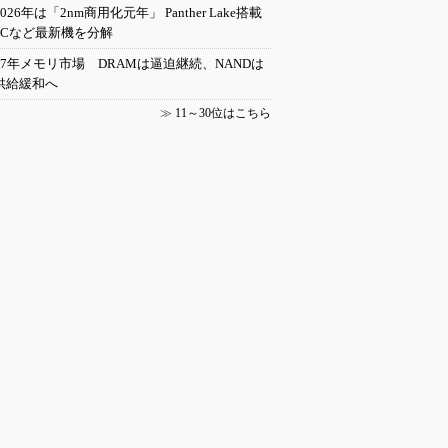
2026年は「2nm商用化元年」 Panther Lake搭載
PCなど最新機を分解
27年メモリ市場 DRAMは逼迫継続、NANDは
供給緩和へ
≫
11～30位はこちら