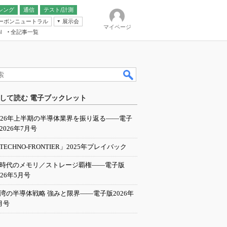
シング
通信
テスト/計測
ーボンニュートラル
展示会
マイページ
全記事一覧
l
ンピューティング
して読む 電子ブックレット
IER
026年上半期の半導体業界を振り返る――電子
2026年7月号
TECHNO-FRONTIER」2025年プレイバック
I時代のメモリ／ストレージ覇権――電子版
026年5月号
湾の半導体戦略 強みと限界――電子版2026年
月号