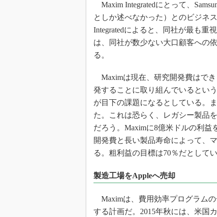
光伝送技
Maxim Integratedにとって、Sam
としか述べなかった）とのビジネス
“異端児
改革、執
Integratedによると、同社が
イノベー
は、同社が数少ない大口顧客への
る。
JASA発
IHSア
Maximは現在、研究開発費はで
「英語に
発することに取り組んでいるという。
ための新
が目下の課題になるとしている。ま
た。これは恐らく、レガシー製品
だろう。Maximに8億米ドルの利
開発費と長い製品寿命によって、
る。粗利益の目標は70％だとして
製造工場をAppleへ売却
Maximは、費用効率プログラム
する計画だ。2015年秋には、米国