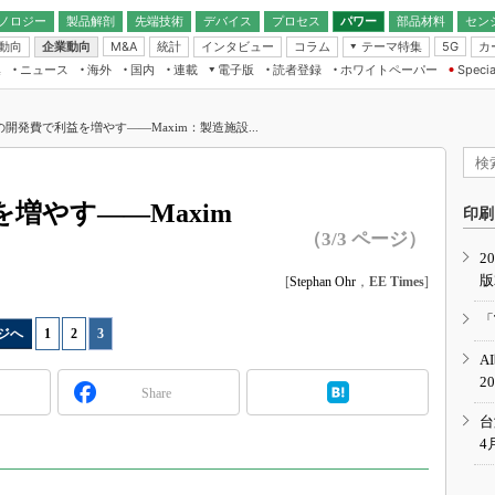
ノロジー
製品解剖
先端技術
デバイス
プロセス
パワー
部品材料
セン
動向
企業動向
統計
インタビュー
コラム
テーマ特集
カ
M&A
5G
ギー
ナログ
無線
集
ニュース
海外
国内
連載
電子版
読者登録
ホワイトペーパー
Specia
フィジカルAI
IoT・エッジコ
モリ
EXPO
Microchip情報
ストレージ通信
EE Times Japan×EDN Japan統合電
エッジAI
子版
I
SEMICON Japan
開発費で利益を増やす――Maxim：製造施設...
デバイス通信
パワーエレクトロニクス
電子ブックレット
イコン
CEATEC
のナノフォーカス
半導体後工程
GA
EdgeTech＋
業界スコープ
増やす――Maxim
読者調査（EE Times Research）
印刷
TECHNO-FRONT
のエレ・組み込みプレイバ
（3/3 ページ）
カーボンニュートラル
2
人とくるま展
版
IoT
[
Stephan Ohr
，
EE Times
]
直前エンジニアの社会人大
電源設計（EDN Japan）
「
ジへ
1
|
2
|
3
数字」で回してみよう
エレクトロニクス入門（EDN
A
Japan）
ード ～Behind the
2
rd
Share
年で起こったこと、次の10年
台
こと
4
で探るアジアの新トレンド