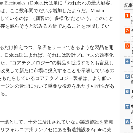
術を知る
sung Electronics（Doluca氏は単に「われわれの最大顧客」
記事
は、ここ数年間でだいぶ増加したようだ。Maxim
エンジニア”が仕掛けた社内
念の180日
最も重視しているのは“（顧客の）多様化”だという。このこと
ションは日本を救うのか
依存を減らそうと試みる方針であることを示唆してい
IoT通信
ナリスト「未来展望」
きるだけ抑えつつ、業界をリードできるような製品を開
愛されないエンジニア」の
Doluca氏によれば、それには設計プロセスの効率化
行動論
た、“コアテクノロジー”の製品を拡張するとも言及し
を改良して新たに市場に投入することを示唆しているの
益をもたらしているコアテクノロジー製品は、より低い
マージンの管理において重要な役割を果たす可能性があ
いる。
の一環として、十分に活用されていない製造施設を売却
カリフォルニア州サンノゼにある製造施設をAppleに売