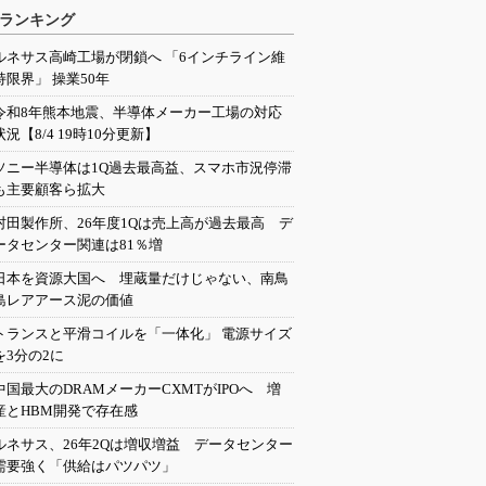
ランキング
ルネサス高崎工場が閉鎖へ 「6インチライン維
持限界」 操業50年
令和8年熊本地震、半導体メーカー工場の対応
状況【8/4 19時10分更新】
ソニー半導体は1Q過去最高益、スマホ市況停滞
も主要顧客ら拡大
村田製作所、26年度1Qは売上高が過去最高 デ
ータセンター関連は81％増
日本を資源大国へ 埋蔵量だけじゃない、南鳥
島レアアース泥の価値
トランスと平滑コイルを「一体化」 電源サイズ
を3分の2に
中国最大のDRAMメーカーCXMTがIPOへ 増
産とHBM開発で存在感
ルネサス、26年2Qは増収増益 データセンター
需要強く「供給はパツパツ」