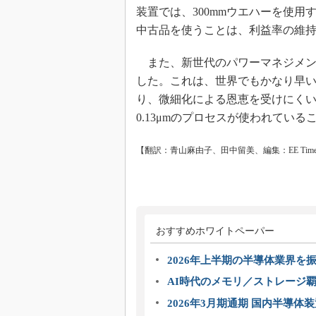
装置では、300mmウエハーを使
中古品を使うことは、利益率の維
また、新世代のパワーマネジメントI
した。これは、世界でもかなり早い
り、微細化による恩恵を受けにくい。
0.13μmのプロセスが使われている
【翻訳：青山麻由子、田中留美、編集：EE Times 
おすすめホワイトペーパー
2026年上半期の半導体業界を振
AI時代のメモリ／ストレージ覇
2026年3月期通期 国内半導体