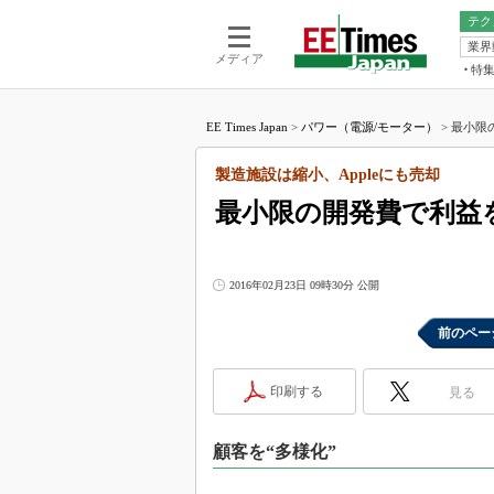
テク
業界
電池／エネル
ア
メディア
特
メ
福田昭の
LS
EE Times Japan
>
パワー（電源/モーター）
>
最小限の
福田昭の
マ
湯之上隆
製造施設は縮小、Appleにも売却
FP
大山聡の
最小限の開発費で利益を
大原雄介
ック
リタイア
2016年02月23日 09時30分 公開
学漂流記
前のペー
世界を「
踊るバズワ
Buzzwo
印刷する
見る
この10
で起こる
顧客を“多様化”
製品分解