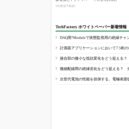
ティが揃う「ニセコ
PR(東急不動産)
東...
TechFactory ホワイトペーパー新着情報
DAQ用?Moduleで状態監視用の絶縁
計測器アプリケーションにおいて7.5桁
接合部の微小な抵抗変化をどう捉える？
微細配線間の絶縁劣化をどう捉える？ 
次世代電池の性能を担保する、電極表面