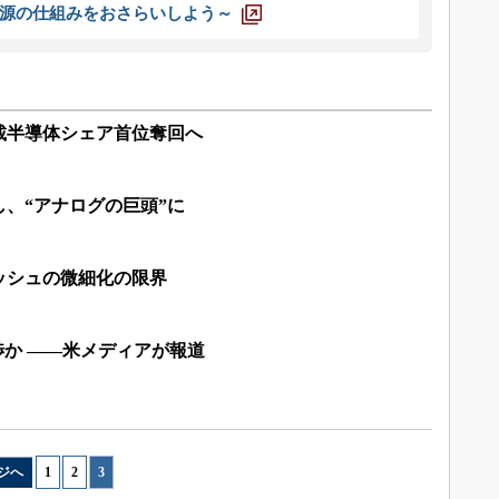
源の仕組みをおさらいしよう～
車載半導体シェア首位奪回へ
、“アナログの巨頭”に
ッシュの微細化の限界
交渉か ――米メディアが報道
ジへ
1
|
2
|
3