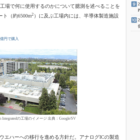
leが同工場で何に使用するのかについて臆測を述べることを
2
ト（約6500m
）に及ぶ工場内には、半導体製造施設
22億円で購入
 Integratedの工場のイメージ 出典：Google/SV
mmウエハーへの移行を進める方針だ。アナログICの製造