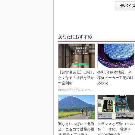
デバイ
あなたにおすすめ
【経営者必見】出社し
令和8年熊本地震、半
たくなる！社員を活か
導体メーカー工場の対
す空間術
応状況
PR(株式会社アルファーテクノ)
楽しさいっぱい！北海
トランスと平滑コイル
道・ニセコで避暑の夏
を「一体化」 電源サ
旅 絶景とアクティビ
イズを3分の2に