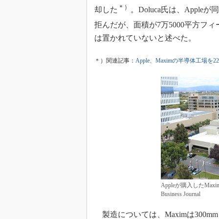
＊）
却した
。Doluca氏は、App
拒んだが、面積が7万5000平方フィー
は置かれていないと述べた。
＊）関連記事：
Apple、Maximの半導体工場を
Appleが購入したMaxim
Business Journal
製造については、Maximは300