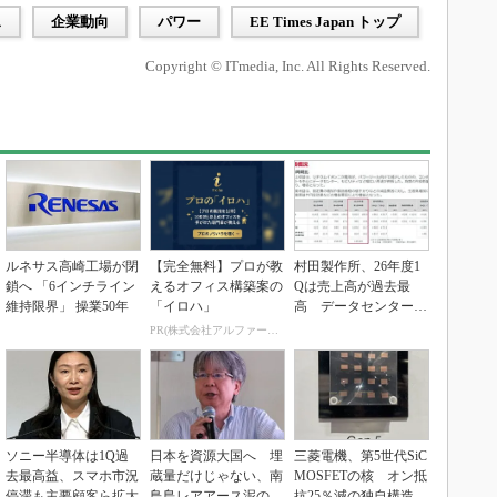
ス
企業動向
パワー
EE Times Japan トップ
Copyright © ITmedia, Inc. All Rights Reserved.
ルネサス高崎工場が閉
【完全無料】プロが教
村田製作所、26年度1
鎖へ 「6インチライン
えるオフィス構築案の
Qは売上高が過去最
維持限界」 操業50年
「イロハ」
高 データセンター関
連は81％増
PR(株式会社アルファーテクノ)
ソニー半導体は1Q過
日本を資源大国へ 埋
三菱電機、第5世代SiC
去最高益、スマホ市況
蔵量だけじゃない、南
MOSFETの核 オン抵
停滞も主要顧客ら拡大
鳥島レアアース泥の価
抗25％減の独自構造