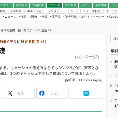
ノロジー
製品解剖
先端技術
デバイス
プロセス
パワー
部品材料
セン
動向
企業動向
統計
インタビュー
コラム
テーマ特集
カ
M&A
5G
ギー
ナログ
無線
集
ニュース
海外
国内
連載
電子版
読者登録
ホワイトペーパー
Specia
フィジカルAI
IoT・エッジコ
モリ
EXPO
Microchip情報
ストレージ通信
EE Times Japan×EDN Japan統合電
エッジAI
子版
I
SEMICON Japan
モリの基礎：福田昭のデバイス通信 AR...
デバイス通信
パワーエレクトロニクス
電子ブックレット
イコン
CEATEC
のナノフォーカス
先端メモリに対する期待（6）
半導体後工程
GA
EdgeTech＋
業界スコープ
礎
読者調査（EE Times Research）
印刷
TECHNO-FRONT
のエレ・組み込みプレイバ
（1/3 ページ）
カーボンニュートラル
2
人とくるま展
版
IoT
直前エンジニアの社会人大
する。キャッシュの考え方はとてもシンプルだが、実装とな
回は、3つのキャッシュアクセス構造について説明しよう。
電源設計（EDN Japan）
「
数字」で回してみよう
[
福田昭
，
EE Times Japan
]
エレクトロニクス入門（EDN
A
Japan）
ード ～Behind the
2
rd
見る
Share
年で起こったこと、次の10年
台
こと
4
で探るアジアの新トレンド