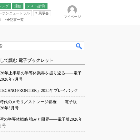
シング
通信
テスト/計測
ーボンニュートラル
展示会
マイページ
全記事一覧
l
ンピューティング
して読む 電子ブックレット
IER
026年上半期の半導体業界を振り返る――電子
2026年7月号
TECHNO-FRONTIER」2025年プレイバック
I時代のメモリ／ストレージ覇権――電子版
026年5月号
湾の半導体戦略 強みと限界――電子版2026年
月号