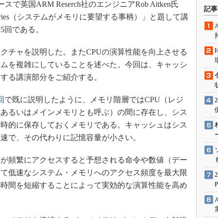
国ARM Reserch社のエンジニアRob Aitken氏
術を知る
記事
for Memories（システムがメモリに要望する事柄）」と題して講
エンジニア”が仕掛けた社内
念の180日
5回である。
ションは日本を救うのか
テクチャを説明した。またCPUの演算性能を向上させる
IoT通信
テムを複雑にしていることを述べた。今回は、キャッシ
ナリスト「未来展望」
関する講演部分をご紹介する。
愛されないエンジニア」の
行動論
回
で既に説明したように、メモリ階層ではCPU（レジ
憶あるいはメインメモリとも呼ぶ）の間に存在し、シス
一時的に保存しておくメモリである。キャッシュはシス
高速で、その代わりに記憶容量が小さい。
Uが頻繁にアクセスすると予想される命令や数値（デー
って低速なシステム・メモリへのアクセス頻度を最大限
ち時間を短縮することによって実効的な演算性能を高め