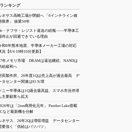
ランキング
ルネサス高崎工場が閉鎖へ 「6インチライン維
持限界」 操業50年
He・ナフサ・レジスト逼迫の続報――半導体工
場停止が回避できている理由
令和8年熊本地震、半導体メーカー工場の対応
状況【8/4 19時10分更新】
27年メモリ市場 DRAMは逼迫継続、NANDは
供給緩和へ
村田製作所、26年度1Qは売上高が過去最高 デ
ータセンター関連は81％増
ソニー半導体は1Q過去最高益、スマホ市況停滞
も主要顧客ら拡大
2026年は「2nm商用化元年」 Panther Lake搭載
PCなど最新機を分解
ルネサス、26年2Qは増収増益 データセンター
需要強く「供給はパツパツ」