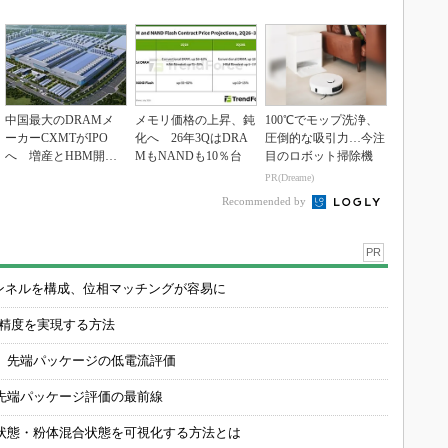
中国最大のDRAMメ
メモリ価格の上昇、鈍
100℃でモップ洗浄、
ーカーCXMTがIPO
化へ 26年3QはDRA
圧倒的な吸引力…今注
へ 増産とHBM開発
MもNANDも10％台
目のロボット掃除機
で存在感
PR(Dreame)
Recommended by
PR
チャンネルを構成、位相マッチングが容易に
の精度を実現する方法
 先端パッケージの低電流評価
先端パッケージ評価の最前線
状態・粉体混合状態を可視化する方法とは