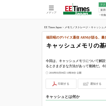
テク
業界
電池／エネル
ア
メディア
特
メ
福田昭の
LS
EE Times Japan
>
メモリ／ストレージ
>
キャッシュメ
福田昭の
マ
湯之上隆
福田昭のデバイス通信 ARMが語る、最
FP
大山聡の
キャッシュメモリの基
大原雄介
ック
リタイア
今回は、キャッシュメモリについて解説
学漂流記
るとさまざまな方法があって複雑だ。今
世界を「
2016年03月04日 11時30分 公開
踊るバズワ
Buzzwo
印刷する
通知する
この10
で起こる
キャッシュとは何か
製品分解