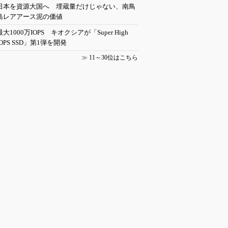
日本を資源大国へ 埋蔵量だけじゃない、南鳥
島レアアース泥の価値
最大1000万IOPS キオクシアが「Super High
IOPS SSD」第1弾を開発
≫
11～30位はこちら