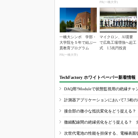
PR(一橋大学)
一橋大シンポ 学部・
マイクロン、AI需要
大学院を５年で結ぶ一
で広島工場増強へ起工
貫教育プログラム
式 1.5兆円投資
PR(一橋大学)
TechFactory ホワイトペーパー新着情報
DAQ用?Moduleで状態監視用の絶縁
計測器アプリケーションにおいて7.5桁
接合部の微小な抵抗変化をどう捉える？
微細配線間の絶縁劣化をどう捉える？ 
次世代電池の性能を担保する、電極表面