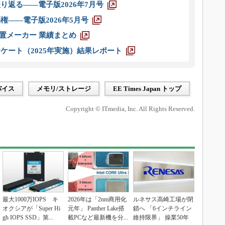
り返る――電子版2026年7月号
権――電子版2026年5月号
装置メーカー 業績まとめ
ケート（2025年実施）結果レポート
バイス
メモリ/ストレージ
EE Times Japan トップ
Copyright © ITmedia, Inc. All Rights Reserved.
最大1000万IOPS キ
2026年は「2nm商用化
ルネサス高崎工場が閉
オクシアが「Super Hi
元年」 Panther Lake搭
鎖へ 「6インチライン
gh IOPS SSD」第...
載PCなど最新機を分...
維持限界」 操業50年