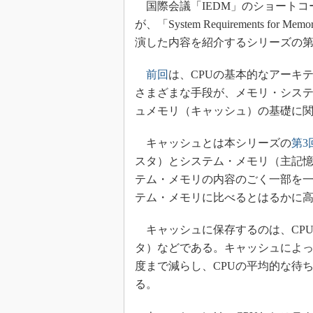
国際会議「IEDM」のショートコースで英
光伝送技
が、「System Requirements 
“異端児
改革、執
演した内容を紹介するシリーズの第
イノベー
前回
は、CPUの基本的なアーキ
JASA発
さまざまな手段が、メモリ・シス
IHSア
ュメモリ（キャッシュ）の基礎に
「英語に
ための新
キャッシュとは本シリーズの
第3
スタ）とシステム・メモリ（主記
テム・メモリの内容のごく一部を
テム・メモリに比べるとはるかに
キャッシュに保存するのは、CP
タ）などである。キャッシュによ
度まで減らし、CPUの平均的な待
る。