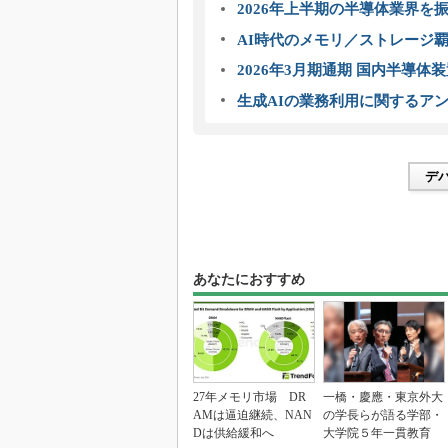
2026年上半期の半導体業界を振
AI時代のメモリ／ストレージ覇
2026年3月期通期 国内半導体
生成AIの業務利用に関するアン
デ
あなたにおすすめ
27年メモリ市場 DR
一橋・慶應・東京外大
AMは逼迫継続、NAN
の学長らが語る学部・
Dは供給緩和へ
大学院５年一貫教育