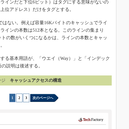
のラインだと下位6ビット）はタグにする意味がないの
（上位アドレス）だけをタグとする。
はない。例えば容量16Kバイトのキャッシュでライ
、ラインの本数は512本となる。このラインの集まり
セットの数がいくつになるかは、ラインの本数とキャッ
る。
る基本用語が、「ウエイ（Way）」と「インデック
用語の説明は後述する。
ージ
キャッシュアクセスの構造
1
|
2
|
3
次のページへ