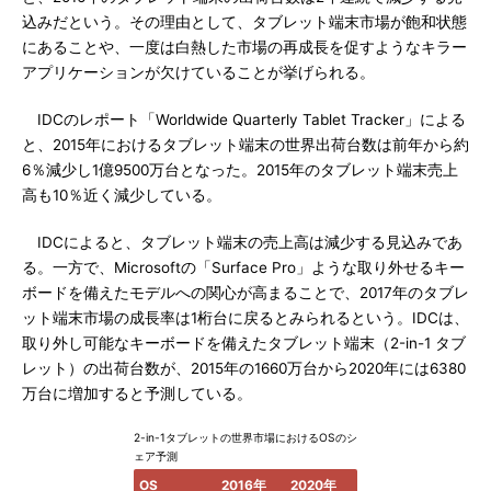
込みだという。その理由として、タブレット端末市場が飽和状態
にあることや、一度は白熱した市場の再成長を促すようなキラー
アプリケーションが欠けていることが挙げられる。
IDCのレポート「Worldwide Quarterly Tablet Tracker」による
と、2015年におけるタブレット端末の世界出荷台数は前年から約
6％減少し1億9500万台となった。2015年のタブレット端末売上
高も10％近く減少している。
IDCによると、タブレット端末の売上高は減少する見込みであ
る。一方で、Microsoftの「Surface Pro」ような取り外せるキー
ボードを備えたモデルへの関心が高まることで、2017年のタブレ
ット端末市場の成長率は1桁台に戻るとみられるという。IDCは、
取り外し可能なキーボードを備えたタブレット端末（2-in-1 タブ
レット）の出荷台数が、2015年の1660万台から2020年には6380
万台に増加すると予測している。
2-in-1タブレットの世界市場におけるOSのシ
ェア予測
OS
2016年
2020年