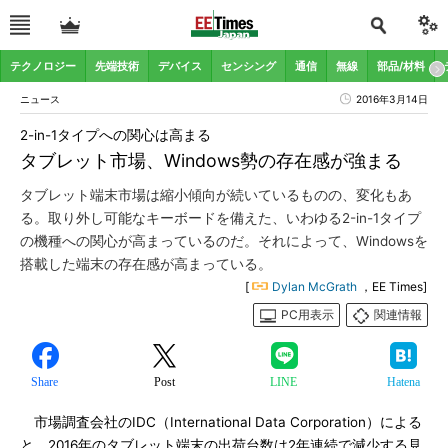
テクノロジー
先端技術
デバイス
センシング
通信
無線
部品/材料
ニュース
2016年3月14日
2-in-1タイプへの関心は高まる
タブレット市場、Windows勢の存在感が強まる
タブレット端末市場は縮小傾向が続いているものの、変化もあ
る。取り外し可能なキーボードを備えた、いわゆる2-in-1タイプ
の機種への関心が高まっているのだ。それによって、Windowsを
搭載した端末の存在感が高まっている。
[
Dylan McGrath
，EE Times]
PC用表示
関連情報
Share
Post
LINE
Hatena
市場調査会社のIDC（International Data Corporation）による
と、2016年のタブレット端末の出荷台数は2年連続で減少する見