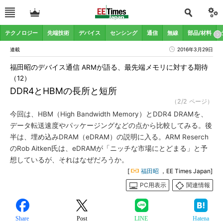
テクノロジー
先端技術
デバイス
センシング
通信
無線
部品/材料
連載
2016年3月29日
福田昭のデバイス通信 ARMが語る、最先端メモリに対する期待
（12）
DDR4とHBMの長所と短所
（2/2 ページ）
今回は、HBM（High Bandwidth Memory）とDDR4 DRAMを、
データ転送速度やパッケージングなどの点から比較してみる。後
半は、埋め込みDRAM（eDRAM）の説明に入る。ARM Reserch
のRob Aitken氏は、eDRAMが「ニッチな市場にとどまる」と予
想しているが、それはなぜだろうか。
[
福田昭
，EE Times Japan]
PC用表示
関連情報
Share
Post
LINE
Hatena