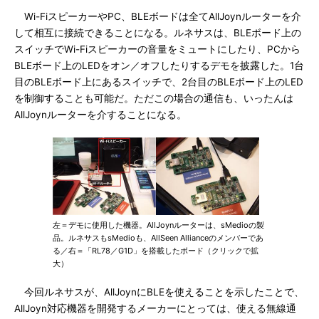
Wi-FiスピーカーやPC、BLEボードは全てAllJoynルーターを介
して相互に接続できることになる。ルネサスは、BLEボード上の
スイッチでWi-Fiスピーカーの音量をミュートにしたり、PCから
BLEボード上のLEDをオン／オフしたりするデモを披露した。1台
目のBLEボード上にあるスイッチで、2台目のBLEボード上のLED
を制御することも可能だ。ただこの場合の通信も、いったんは
AllJoynルーターを介することになる。
左＝デモに使用した機器。AllJoynルーターは、sMedioの製
品。ルネサスもsMedioも、AllSeen Allianceのメンバーであ
る／右＝「RL78／G1D」を搭載したボード（クリックで拡
大）
今回ルネサスが、AllJoynにBLEを使えることを示したことで、
AllJoyn対応機器を開発するメーカーにとっては、使える無線通