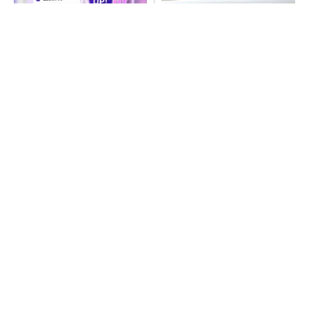
SNSアカウントを着実に成
ルネサス高崎工場が閉鎖へ
長。実はみんなココ使ってま
「6インチライン維持限界」
す。
操業50年
PR(Dreaw合同会社)
令和8年熊本地震、半導体メーカー工場の対応
状況
SNSアカウントを着実に成長。実はみんなココ
使ってます。
PR(Dreaw合同会社)
He・ナフサ・レジスト逼迫の続報――半導体工
場停止が回避できている理由