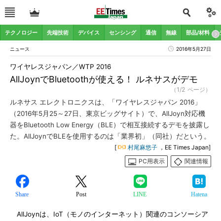
テクノロジー
先端技術
デバイス
センシング
通信
無線
部品/材料
ニュース
2016年5月27日
ワイヤレスジャパン／WTP 2016
AllJoynでBluetoothが使える！ ルネサスがデモ
（1/2 ページ）
ルネサス エレクトロニクスは、「ワイヤレスジャパン 2016」
（2016年5月25～27日、東京ビッグサイト）で、AllJoyn対応機
器をBluetooth Low Energy（BLE）で相互接続するデモを披露し
た。AllJoynでBLEを使用するのは「業界初」（同社）だという。
[
村尾麻悠子
，EE Times Japan]
PC用表示
関連情報
Share
Post
LINE
Hatena
AllJoynは、IoT（モノのインターネット）関連のコンソーシア