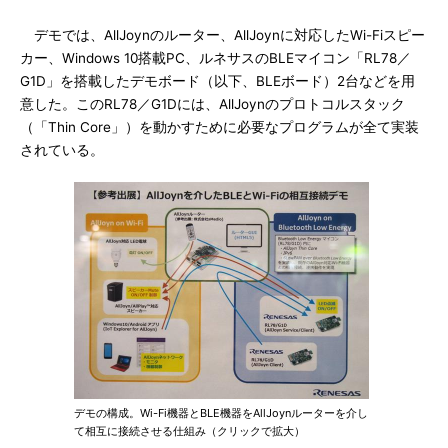
デモでは、AllJoynのルーター、AllJoynに対応したWi-Fiスピー
カー、Windows 10搭載PC、ルネサスのBLEマイコン「RL78／
G1D」を搭載したデモボード（以下、BLEボード）2台などを用
意した。このRL78／G1Dには、AllJoynのプロトコルスタック
（「Thin Core」）を動かすために必要なプログラムが全て実装
されている。
デモの構成。Wi-Fi機器とBLE機器をAllJoynルーターを介し
て相互に接続させる仕組み（クリックで拡大）