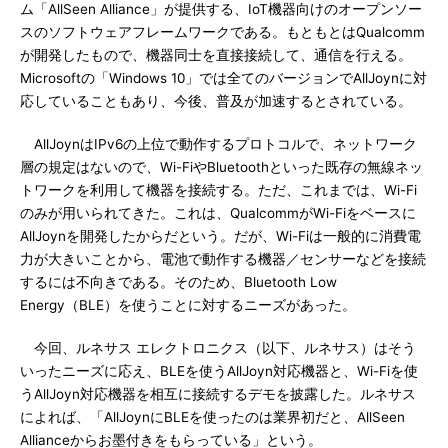
ム「AllSeen Alliance」が提供する、IoT機器向けのオープンソー
スのソフトウェアフレームワークである。もともとはQualcomm
が開発したもので、機器同士を直接接続して、通信を行える。
Microsoftの「Windows 10」では全てのバージョンでAllJoynに対
応していることもあり、今後、普及が加速するとされている。
AllJoynはIPv6の上位で動作するプロトコルで、ネットワーク
層の規定はないので、Wi-FiやBluetoothといった既存の無線ネッ
トワークを利用して機器を接続する。ただ、これまでは、Wi-Fi
のみが用いられてきた。これは、QualcommがWi-Fiをベースに
AllJoynを開発したからだという。だが、Wi-Fiは一般的に消費電
力が大きいことから、電池で動作する機器／センサーなどを接続
するには不向きである。そのため、Bluetooth Low
Energy（BLE）を使うことに対するニーズがあった。
今回、ルネサス エレクトロニクス（以下、ルネサス）はそう
いったニーズに応え、BLEを使うAllJoyn対応機器と、Wi-Fiを使
うAllJoyn対応機器を相互に接続するデモを披露した。ルネサス
によれば、「AllJoynにBLEを使ったのは業界初だと、AllSeen
Allianceからお墨付きをもらっている」という。